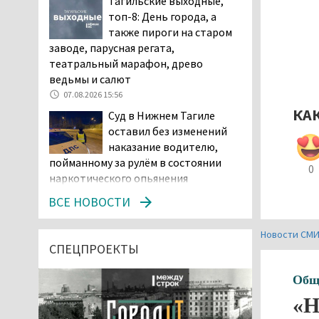
Тагильские выходные,
топ-8: День города, а
также пироги на старом
заводе, парусная регата,
театральный марафон, древо
ведьмы и салют
07.08.2026 15:56
КА
Суд в Нижнем Тагиле
оставил без изменений
наказание водителю,
пойманному за рулём в состоянии
0
наркотического опьянения
07.08.2026 15:35
ВСЕ НОВОСТИ
Пять человек погибли в
ДТП под Екатеринбургом
Новости СМ
СПЕЦПРОЕКТЫ
07.08.2026 14:24
Общ
Тагильские спасатели
проникли в квартиру
«Н
через балкон, чтобы