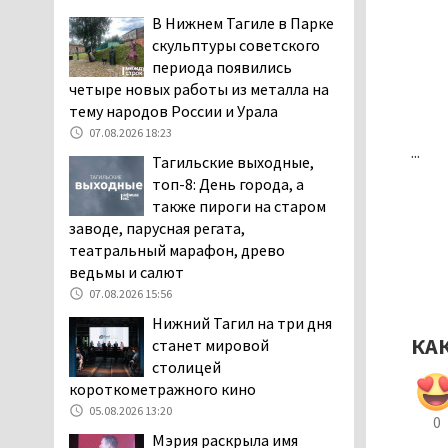
заявили, что их дочь в палате
В Нижнем Тагиле в Парке
покусала бельевая вошь
скульптуры советского
06.08.2026 13:02
периода появились
четыре новых работы из металла на
В Нижнем Тагиле на три
тему народов России и Урала
дня запретят
электросамокаты
07.08.2026 18:23
...
06.08.2026 11:41
Тагильские выходные,
топ-8: День города, а
«Я уверен, это бельевая
также пироги на старом
вошь». Родители 10-
заводе, парусная регата,
летней девочки
театральный марафон, древо
пожаловались на кровососущих
ведьмы и салют
паразитов, которые искусали их
ребёнка в детской больнице
07.08.2026 15:56
Нижнего Тагила
Нижний Тагил на три дня
05.08.2026 17:59
КА
станет мировой
столицей
Директора уральского
короткометражного кино
предприятия по
производству дронов
05.08.2026 13:20
0
«Упырь» подорвали в автомобиле
Мэрия раскрыла имя