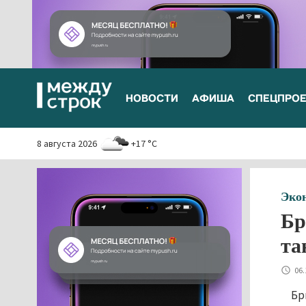
НОВОСТИ
АФИША
СПЕЦПРО
8 августа 2026
+17 °C
Эко
Бр
та
06.
Бр