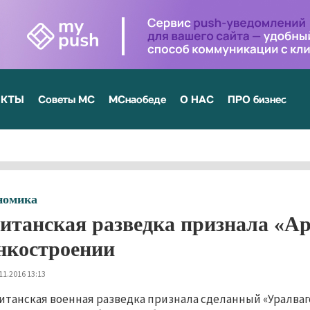
ЕКТЫ
Советы МС
МСнаобеде
О НАС
ПРО бизнес
номика
итанская разведка признала «А
нкостроении
11.2016 13:13
итанская военная разведка признала сделанный «Уралваго