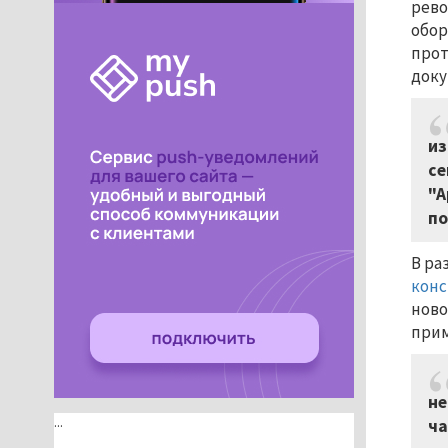
рево
обор
прот
доку
из
се
"А
по
В ра
кон
ново
прим
не
...
ча