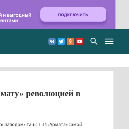
Toggle
navigation
рмату» революцией в
нзаводом» танк Т-14 «Армата» самой