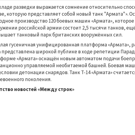
кладе разведки выражается сомнение относительно спо
зе, которую представляет собой новый танк "Армата"». О
одное производство 120 боевых машин «Армата», которое
ужении российской армии состоит 2,5 тысячи танков, ещё 1
ышает танковый парк британских вооружённых сил.
лая гусеничная унифицированная платформа «Армата», р
 представлена широкой публике в ходе репетиции Парада П
форме «Армата» оснащён новым автоматом подачи боепр
анционно управляемой необитаемой башней. Боевая маши
условии детонации снарядов. Танк Т-14 «Армата» считает
евоенного поколения.
тство новостей «Между строк»