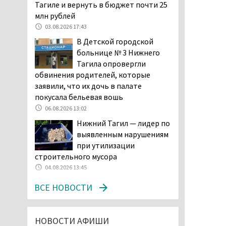
возбудила административное дело в
Тагиле и вернуть в бюджет почти 25
отношении «Водоканала-НТ» из-за
млн рублей
отсутствия холодной воды
03.08.2026 17:43
06.08.2026 15:42
В Детской городской
Двое детей пострадали
больнице № 3 Нижнего
при сходе трамвая с
Тагила опровергли
рельсов в Нижнем Тагиле
обвинения родителей, которые
06.08.2026 14:25
заявили, что их дочь в палате
покусала бельевая вошь
Правительство РФ
разрешило производство
06.08.2026 13:02
и продажу бензина класса
Нижний Тагил — лидер по
«Евро-2», в котором содержание
выявленным нарушениям
серы в 10 раз выше, чем в топливе
при утилизации
«Евро-5». Это опасно для здоровья и
строительного мусора
повышает износ автомобиля
04.08.2026 13:45
06.08.2026 13:53
ВСЕ НОВОСТИ
В Детской городской
больнице № 3 Нижнего
Тагила опровергли
НОВОСТИ АФИШИ
обвинения родителей, которые