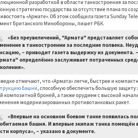
люционной разработкой в области танкостроения за посл
онную стратегию государства за отсутствие плана по со
ивостоять «Армате». Об этом сообщила газета Sunday Tel
мент британского Минобороны, пишет РБК.
«Без преувеличений, "Армата" представляет соб
менение в танкостроении за последние полвека. Неуд
нсацию, – приводит газета выдержку из документа. 
рмата" определённо заслуживает потраченных сред
коления».
зведке отмечают, что «Армата» легче, быстрее и компакт
струкцию башни
, способную обеспечить большую защиту 
й композитной бронёй, а также орудием с высокой нача
енения модернизированных противотанковых ракет.
«Впервые на основном боевом танке появилась п
обитаемая башня. И впервые экипаж танка помещён 
сти корпуса», – указано в документе.