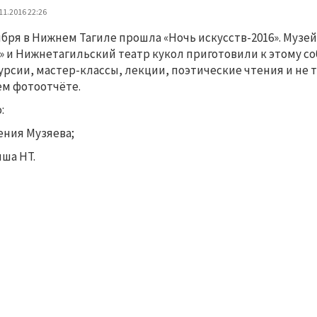
11.2016 22:26
ября в Нижнем Тагиле прошла «Ночь искусств-2016». Музе
» и Нижнетагильский театр кукол приготовили к этому 
урсии, мастер-классы, лекции, поэтические чтения и не 
м фотоотчёте.
:
гения Музяева;
иша НТ.