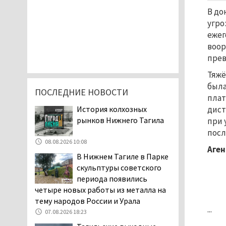
В до
угро
ежег
воор
прев
Тяжё
была
ПОСЛЕДНИЕ НОВОСТИ
плат
История колхозных
дист
рынков Нижнего Тагила
при 
посл
08.08.2026 10:08
Аген
В Нижнем Тагиле в Парке
скульптуры советского
периода появились
четыре новых работы из металла на
тему народов России и Урала
...
07.08.2026 18:23