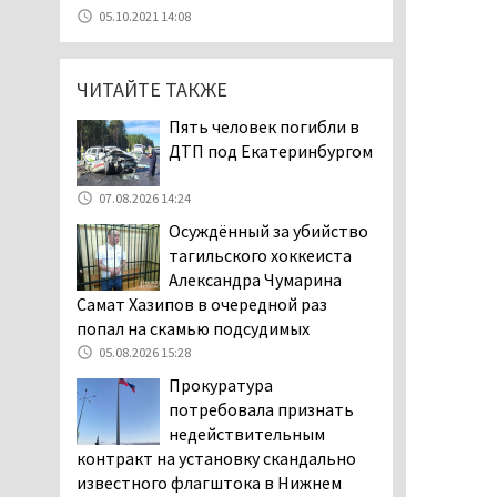
уголовное дело о
05.10.2021 14:08
мошенничестве при
строительстве ИЖС в Нижнем
Тагиле
ЧИТАЙТЕ ТАКЖЕ
07.08.2026 11:47
Пять человек погибли в
Екатеринбург подвергся
ДТП под Екатеринбургом
атаке БПЛА, восемь из
них были сбиты, три
07.08.2026 14:24
упали на крышу логистического
Осуждённый за убийство
центра
тагильского хоккеиста
07.08.2026 11:28
Александра Чумарина
Тагильские спасатели
Самат Хазипов в очередной раз
помогли заблудившемуся
попал на скамью подсудимых
в лесу мужчине найти
05.08.2026 15:28
дорогу домой
Прокуратура
06.08.2026 16:28
потребовала признать
Прокуратура
недействительным
Дзержинского района
контракт на установку скандально
Нижнего Тагила
известного флагштока в Нижнем