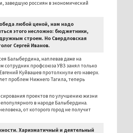
и, заведшую россиян в экономический
обеда любой ценой, нам надо
иться этого несложно: бюджетники,
 дружным строем. Но Свердловская
толог Сергей Иванов.
ея Балыбердина, наплевав даже на
ам сотрудник профсоюза УВЗ занял только
Евгений Куйвашев протолкнули его наверх.
лет проблем Нижнего Тагила, теперь
нансирования проектов по улучшению жизни
 непопулярного в народе Балыбердина.
еловека, от которого город не получит
жности. Харизматичный и деятельный