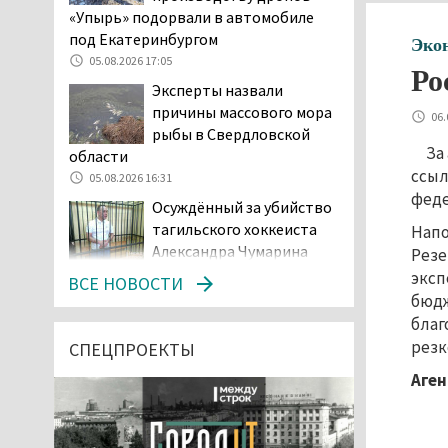
«Упырь» подорвали в автомобиле
под Екатеринбургом
Эко
05.08.2026 17:05
Ро
Эксперты назвали
причины массового мора
06.
рыбы в Свердловской
За
области
ссыл
05.08.2026 16:31
феде
Осуждённый за убийство
тагильского хоккеиста
Напо
Александра Чумарина
Рез
Самат Хазипов в очередной раз
эксп
ВСЕ НОВОСТИ
попал на скамью подсудимых
бюдж
05.08.2026 15:28
благ
резк
Уральского депутата
СПЕЦПРОЕКТЫ
Госдумы Ильтякова,
Аген
назвавшего незамужних
женщин неполноценными людьми, а
неженатых мужчин — инвалидами,