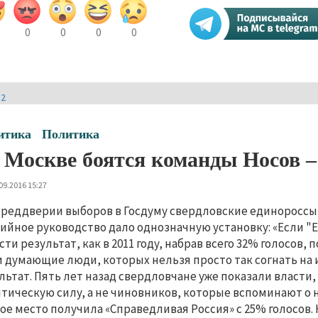
0
0
0
0
И2
итика
Политика
 Москве боятся команды Носов –
09.2016 15:27
преддверии выборов в Госдуму свердловские единороссы
ийное руководство дало однозначную установку: «Если "
сти результат, как в 2011 году, набрав всего 32% голосов,
 думающие люди, которых нельзя просто так согнать на
льтат. Пять лет назад свердловчане уже показали власти
тическую силу, а не чиновников, которые вспоминают о н
ое место получила «Справедливая Россия» с 25% голосов