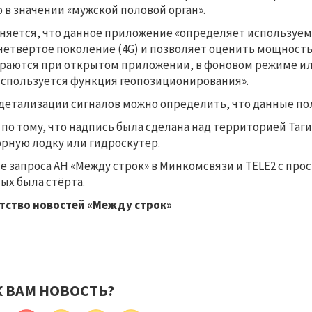
о в значении «мужской половой орган».
няется, что данное приложение «определяет используемый
четвёртое поколение (4G) и позволяет оценить мощность
раются при открытом приложении, в фоновом режиме ил
используется функция геопозиционирования».
детализации сигналов можно определить, что данные пол
 по тому, что надпись была сделана над территорией Таг
рную лодку или гидроскутер.
е запроса АН «Между строк» в Минкомсвязи и TELE2 с про
ых была стёрта.
тство новостей «Между строк»
К ВАМ НОВОСТЬ?