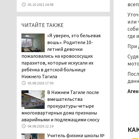
05.08.2026 11:10
всег
05.10.2021 14:08
Во втором квартале
Уточ
текущего года
или 
ЧИТАЙТЕ ТАКЖЕ
мошенники украли у
соби
клиентов российских банков 7,4 млрд
«Я уверен, это бельевая
где 
рублей
вошь». Родители 10-
При 
05.08.2026 10:58
летней девочки
Жителей центра Нижнего
пожаловались на кровососущих
Судя
Тагила напугала система
паразитов, которые искусали их
мото
оповещения о
ребёнка в детской больнице
Посл
заложенной бомбе
Нижнего Тагила
данн
04.08.2026 17:57
05.08.2026 17:59
«Выезжать на круговое
Аген
В Нижнем Тагиле после
движение здесь очень
вмешательства
опасно: машин, которые
прокуратуры четыре
надо пропускать, почти не видно».
многоквартирных дома признаны
Тагильчане пожаловались на плохой
аварийными и подлежащими сносу
обзор из-за высокой травы у дороги
04.08.2026 12:19
КА
на перекрёстке улиц Серова и
Учитель физики школы №
Первомайской