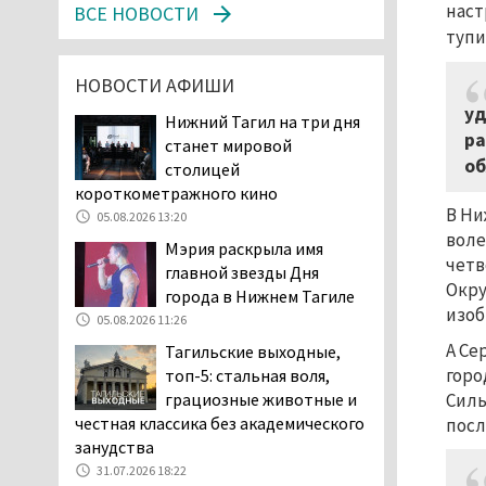
наст
ВСЕ НОВОСТИ
затяжную, бессмысленную и
тупи
беспощадную «психологическую
войну»
НОВОСТИ АФИШИ
04.08.2026 12:30
уд
Нижний Тагил на три дня
В Нижнем Тагиле после
ра
станет мировой
вмешательства
об
столицей
прокуратуры четыре
короткометражного кино
многоквартирных дома признаны
В Ни
05.08.2026 13:20
аварийными и подлежащими сносу
воле
04.08.2026 12:19
Мэрия раскрыла имя
четв
главной звезды Дня
В России хотят ввести
Окру
города в Нижнем Тагиле
обязательное
изоб
05.08.2026 11:26
уведомление водителей
об эвакуации автомобиля через
А Се
Тагильские выходные,
портал «Госуслуги»
горо
топ-5: стальная воля,
04.08.2026 12:17
грациозные животные и
Силь
честная классика без академического
посл
Тагильские коммунисты
занудства
выдвинули своих
31.07.2026 18:22
кандидатов на выборах в