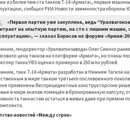
ии из более чем ста танков Т-14 «Армата», первые машин
луатацию, сообщил РИА Новости замминистра обороны Ю
«Первая партия уже закуплена, ведь “Уралвагонза
нтракт на опытную партию, на сто с лишним машин, 
сплуатацию», — сказал Борисов на форуме «Армия-20
мним, гендиректор «Уралвагонзавода» Олег Сиенко ране
асовало цену танков на платформе «Армата», но планы п
мпляр танка УВЗ оценил примерно в 250 млн рублей.
мним, танк Т-14 «Армата» разработан в Нижнем Тагиле на
ственным в мире танком третьего послевоенного поколе
не применены беспрецедентные конструкторские решения
вые в мире экипаж помещён в бронированную капсулу, о
ожность танкистам остаться в живых даже при прямом п
омплекта.
тство новостей «Между строк»