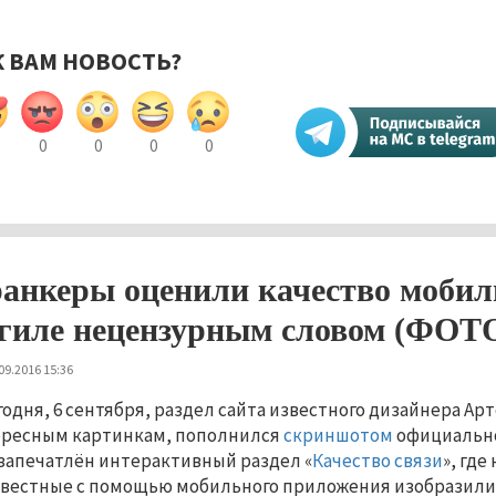
К ВАМ НОВОСТЬ?
0
0
0
0
анкеры оценили качество мобил
гиле нецензурным словом (ФОТ
09.2016 15:36
годня, 6 сентября, раздел сайта известного дизайнера А
ресным картинкам, пополнился
скриншотом
официально
запечатлён интерактивный раздел «
Качество связи
», где
вестные с помощью мобильного приложения изобразили с