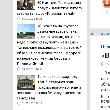
30 Нижнего Тагила стала
04.08.2026 16:53
полуфиналисткой пятого
0
Отлавливать собак в
сезона телешоу «Классная тема!»
Нижнем Тагиле будут
30.07.2026 16:23
«дорожники»
«Выезжать на круговое
04.08.2026 15:26
движение здесь очень
Новости СМ
На фоне острой нехватки
опасно: машин, которые
полицейских в Нижнем
надо пропускать, почти не видно».
Тагиле растёт
Пол
Тагильчане пожаловались на плохой
подростковая преступность
обзор из-за высокой травы у дороги
«В
04.08.2026 14:58
на перекрёстке улиц Серова и
Первомайской
Нижний Тагил — лидер по
06.
04.08.2026 16:53
выявленным нарушениям
В 
при утилизации
Тагильские выходные,
парт
строительного мусора
топ-5: стальная воля,
обла
04.08.2026 13:45
грациозные животные и
жили
честная классика без академического
Как достать соседа-
резу
занудства
полицейского. В Нижнем
поли
31.07.2026 18:22
Тагиле жильцы частного
втор
сектора ведут между собой