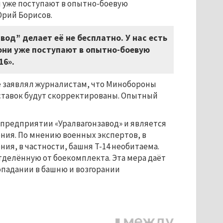
ы уже поступают в опытно-боевую
рий Борисов.
вод” делает её не бесплатно. У нас есть
они уже поступают в опытно-боевую
16».
е заявлял журналистам, что Минобороны
оставок будут скорректированы. Опытный
 предприятии «Уралвагонзавод» и является
ния. По мнению военных экспертов, в
, в частности, башня Т-14 необитаема.
тделённую от боекомплекта. Эта мера даёт
опадании в башню и возгорании