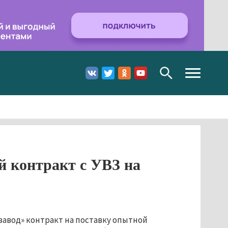
Toggle
navigation
 контракт с УВЗ на
авод» контракт на поставку опытной