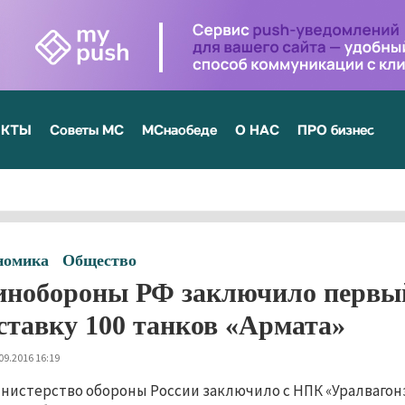
ЕКТЫ
Советы МС
МСнаобеде
О НАС
ПРО бизнес
номика
Общество
нобороны РФ заключило первый
ставку 100 танков «Армата»
09.2016 16:19
нистерство обороны России заключило с НПК «Уралвагонз