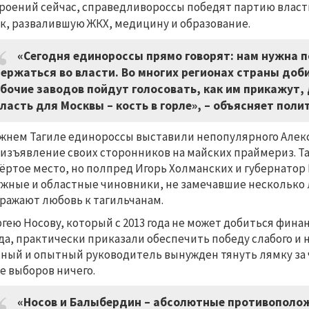
роений сейчас, справедливороссы победят партию власт
к, развалившую ЖКХ, медицину и образование
.
«Сегодня единороссы прямо говорят: нам нужна п
ержаться во власти. Во многих регионах страны доб
бочие заводов пойдут голосовать, как им прикажут,
ласть для Москвы – кость в горле», – объясняет поли
жнем Тагиле единороссы выставили непопулярного Алекс
изъявление своих сторонников на майских праймериз. Т
ёртое место, но полпред Игорь Холманских и губернатор 
жные и областные чиновники, не замечавшие несколько 
ражают любовь к тагильчанам.
ргею Носову, который с 2013 года не может добиться фи
да, практически приказали обеспечить победу слабого и
ный и опытный руководитель вынужден тянуть лямку за ч
е выборов ничего.
«Носов и Балыбердин – абсолютные противополо