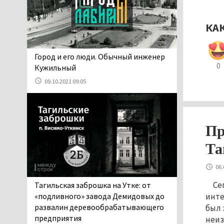
проверит прокуратура (ВИДЕО)
05.08.2026 14:40
КА
На водоёмах
Свердловской области с
начала купального сезона
​​​​​​​Город и его люди. Обычный инженер
погиб 21 человек
0
Кужильный
05.08.2026 14:05
09.10.2021 09:05
Нижний Тагил на три дня
станет мировой
столицей
короткометражного кино
Пр
05.08.2026 13:20
Та
Мэрия раскрыла имя
главной звезды Дня
06.
города в Нижнем Тагиле
05.08.2026 11:26
Се
Тагильская заброшка на Утке: от
В Нижнем Тагиле
«подливного» завода Демидовых до
инте
разыскивают 45-летнего
развалин деревообрабатывающего
был 
Виталия Говорухина
предприятия
неиз