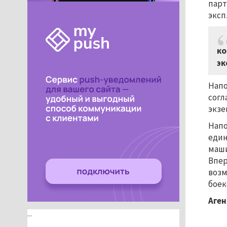
парт
эксп
ко
эк
Напо
согл
экзе
Напо
един
маши
Впер
возм
боек
Аген
...