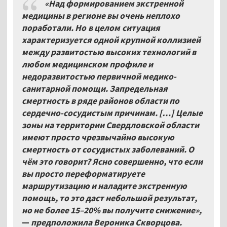
«Над формированием экстренной
медицины в регионе вы очень неплохо
поработали. Но в целом ситуация
характеризуется одной крупной коллизией
между развитостью высоких технологий в
любом медицинском профиле и
недоразвитостью первичной медико-
санитарной помощи. Запредельная
смертность в ряде районов области по
сердечно-сосудистым причинам. […] Целые
зоны на территории Свердловской области
имеют просто чрезвычайно высокую
смертность от сосудистых заболеваний. О
чём это говорит? Ясно совершенно, что если
вы просто переформатируете
маршрутизацию и наладите экстренную
помощь, то это даст небольшой результат,
но не более 15–20% вы получите снижение»,
—
предположила Вероника Скворцова.