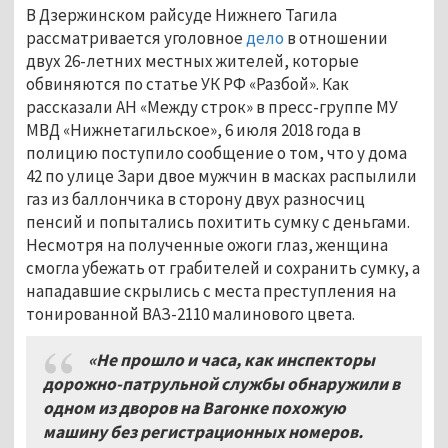
В Дзержинском райсуде Нижнего Тагила
рассматривается уголовное
дело
в отношении
двух 26-летних местных жителей, которые
обвиняются по статье УК РФ «Разбой». Как
рассказали АН «Между строк» в пресс-группе МУ
МВД «Нижнетагильское», 6 июля 2018 года в
полицию поступило сообщение о том, что у дома
42 по улице Зари двое мужчин в масках распылили
газ из баллончика в сторону двух разносчиц
пенсий и попытались похитить сумку с деньгами.
Несмотря на полученные ожоги глаз, женщина
смогла убежать от грабителей и сохранить сумку, а
нападавшие скрылись с места преступления на
тонированной ВАЗ-2110 малинового цвета.
«Не прошло и часа, как инспекторы
дорожно-патрульной службы обнаружили в
одном из дворов на Вагонке похожую
машину без регистрационных номеров.