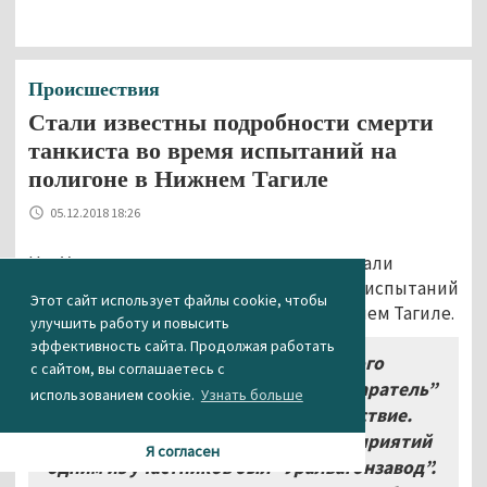
Происшествия
Стали известны подробности смерти
танкиста во время испытаний на
полигоне в Нижнем Тагиле
05.12.2018 18:26
На «Уралвагонзаводе» прокомментировали
инцидент с гибелью танкиста во время испытаний
Этот сайт использует файлы cookie, чтобы
на полигоне «Старатель» НТИИМ в Нижнем Тагиле.
улучшить работу и повысить
эффективность сайта. Продолжая работать
«На полигоне Нижнетагильского
с сайтом, вы соглашаетесь с
института испытания металлов “Старатель”
использованием cookie.
Узнать больше
произошло чрезвычайное происшествие.
Для содействия в проведении мероприятий
Я согласен
одним из участников был “Уралвагонзавод”.