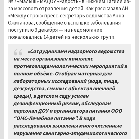
№ 7 «Малыш» МАДОУ «Радость» в Нижнем Тагиле из-
за массового отравления детей. Как рассказала АН
«Между строк» пресс-секретарь ведомства Анна
Ожиганова, сообщение о вспышке заболевания
поступило 3 декабря — на недомогание
пожаловались 14 детей из нескольких групп.
«Сотрудниками надзорного ведомства
на месте организован комплекс
противоэпидемиологических мероприятий в
полном объёме. Отобран материал для
лабораторных исследований (вода, пища,
дезсредства, смывы с объектов внешней
среды), в детском саду усилен
дезинфекционный режим, обследован
персонал ДОУ и организатора питания ООО
“ОМС-Лечебное питание”. В ходе
расследования выявлены многочисленные
нарушения санитарно-эпидемиологического