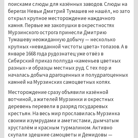
поисками слюды для казённых заводов. Слюды на 
берегах Невьи Дмитрий Тумашев не нашёл, но зато 
открыл крупное месторождение наждачного 
камня. Первые же закопушки в окрестностях 
Мурзинского острога принесли Дмитрию 
Тумашеву неожиданную добычу — несколько 
крупных «невиданной чистоты цвета» топазов. А в 
январе 1668 года рудознатец уже отвёз в 
Сибирский приказ полпуда «каменьев цветных 
разных» и образцы местных руд. С тех пор и 
началась добыча драгоценных и полудрагоценных 
камней на Мурзинских самоцветных копях. 
Месторождение сразу объявили казённой 
вотчиной, а жителей Мурзинки и окрестных 
деревень перевели в разряд государевых 
крестьян. На весь мир прославилась Мурзинка 
своими изумрудами и аметистами, дымчатым 
хрусталём и красным турмалином. Активно 
скупали здешние самоцветы и Демидовы — 