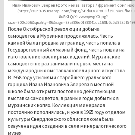
Иван Иванович Зверев (фото неизв. автора / фрагмент ориг. из
(https://sun9-35.userapi.com/impg/SPdXLA2PeU8jf25CnRrGfheX
8uBKLQ/XsvwwqiwgX0.jpg?
size=800x556&quality=96&sign=83a386e0138841dc169b6c5d9285f549
После Октябрьской революции добыча 
самоцветов в Мурзинке продолжалась. Часть 
камней была продана за границу, часть попала в 
Государственный алмазный фонд, часть пошла на 
изготовление ювелирных изделий. Мурзинские 
самоцветы не раз занимали первые места на 
международных выставках ювелирного искусства. 
В 1958 году усилиями старейшего уральского 
горщика Ивана Ивановича Зверева в местной 
школе была открыта постоянно действующая 
выставка самоцветов, в разные годы добытых в 
мурзинских копях. Коллекция минералов 
постоянно пополнялась, и уже в 1965 году отделом 
культуры Свердловского облисполкома была 
озвучена идея создания в селе минералогического 
музея. 