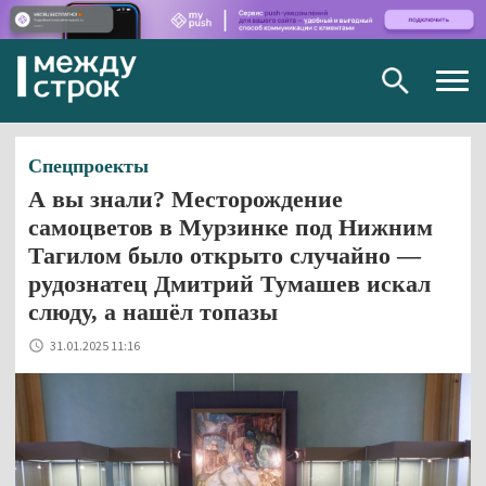
Togg
navig
Спецпроекты
А вы знали? Месторождение
самоцветов в Мурзинке под Нижним
Тагилом было открыто случайно —
рудознатец Дмитрий Тумашев искал
слюду, а нашёл топазы
31.01.2025 11:16