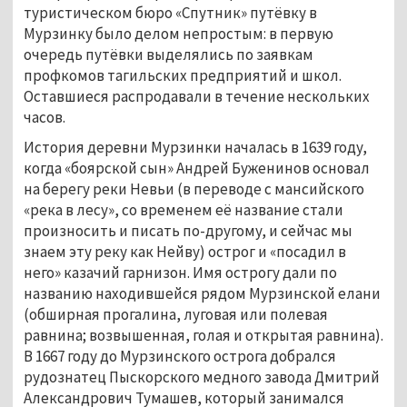
туристическом бюро «Спутник» путёвку в 
Мурзинку было делом непростым: в первую 
очередь путёвки выделялись по заявкам 
профкомов тагильских предприятий и школ. 
Оставшиеся распродавали в течение нескольких 
часов.  
История деревни Мурзинки началась в 1639 году, 
когда «боярской сын» Андрей Буженинов основал 
на берегу реки Невьи (в переводе с мансийского 
«река в лесу», со временем её название стали 
произносить и писать по-другому, и сейчас мы 
знаем эту реку как Нейву) острог и «посадил в 
него» казачий гарнизон. Имя острогу дали по 
названию находившейся рядом Мурзинской елани
(
обширная прогалина, луговая или полевая 
равнина; возвышенная, голая и открытая равнина
)
. 
В 1667 году до Мурзинского острога добрался 
рудознатец Пыскорского медного завода Дмитрий 
Александрович Тумашев, который занимался 