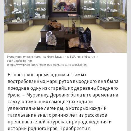
Экспозиция музея в Мурзинке (фото Владимира Бобыкина / фрагмент
ориг. изображения)
(http://www.photoline.ru/secbase/picpart/1407/1407685338.jpg)
В советское время одним из самых 
востребованных маршрутов выходного дня была 
поездка в одну из старейших деревень Среднего 
Урала — Мурзинку. Деревня была в те времена на 
слуху: о тамошних самоцветах ходили 
увлекательные легенды, о которых каждый 
тагильчанин знал с ранних лет из рассказов 
преподавателей на уроках природоведения и 
истории родного края. Приобрести в 