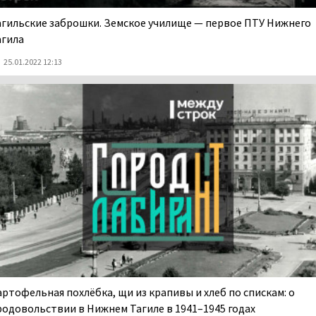
агильские заброшки. Земское училище — первое ПТУ Нижнего
агила
25.01.2022 12:13
артофельная похлёбка, щи из крапивы и хлеб по спискам: о
родовольствии в Нижнем Тагиле в 1941–1945 годах