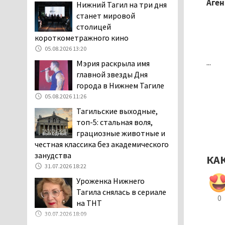
Аген
Нижний Тагил на три дня
пожаловались на кровососущих
станет мировой
паразитов, которые искусали их
столицей
ребёнка в детской больнице
короткометражного кино
Нижнего Тагила
05.08.2026 13:20
05.08.2026 17:59
...
Мэрия раскрыла имя
Директора уральского
главной звезды Дня
предприятия по
города в Нижнем Тагиле
производству дронов
05.08.2026 11:26
«Упырь» подорвали в автомобиле
Тагильские выходные,
под Екатеринбургом
топ-5: стальная воля,
05.08.2026 17:05
грациозные животные и
Эксперты назвали
честная классика без академического
причины массового мора
занудства
КА
рыбы в Свердловской
31.07.2026 18:22
области
Уроженка Нижнего
05.08.2026 16:31
Тагила снялась в сериале
Осуждённый за убийство
0
на ТНТ
тагильского хоккеиста
30.07.2026 18:09
Александра Чумарина