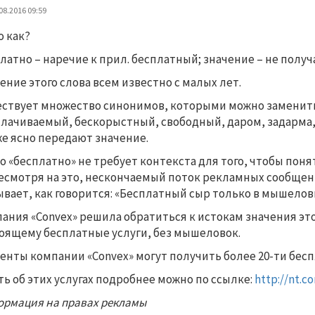
08.2016 09:59
о как?
латно – наречие к прил. бесплатный; значение – не получа
ение этого слова всем известно с малых лет.
ствует множество синонимов, которыми можно заменить
лачиваемый, бескорыстный, свободный, даром, задарма, 
же ясно передают значение.
о «бесплатно» не требует контекста для того, чтобы понять
есмотря на это, нескончаемый поток рекламных сообщени
ывает, как говорится: «Бесплатный сыр только в мышелов
ания «Convex» решила обратиться к истокам значения это
оящему бесплатные услуги, без мышеловок.
енты компании «Convex» могут получить более 20-ти бесп
ть об этих услугах подробнее можно по ссылке:
http://nt.c
рмация на правах рекламы