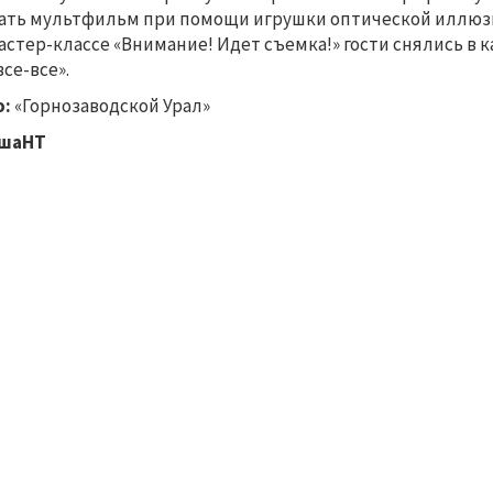
ать мультфильм при помощи игрушки оптической иллюзии
астер-классе «Внимание! Идет съемка!» гости снялись в к
все-все».
о:
«Горнозаводской Урал»
шаНТ