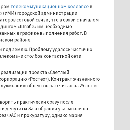
кором
телекоммуникационном коллапсе
в
» (УМИ) городской администрации
оров сотовой связи, что в связи с началом
олдингом «Швабе» им необходимо
занных в графике выполнения работ. В
нском районе.
ти под землю. Проблему удалось частично
лекома» и столбов контактной сети
х реализации проекта «Светлый
скорпорацию «Ростех»). Контракт жизненного
луживанию объектов рассчитан на 25 лет и
ворить практически сразу после
и депутаты Заксобрания указывали на
ез ФАС и прокуратуру, однако мэрия