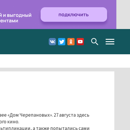
Toggle
navigation
е «Дом Черепановых». 27 августа здесь
го кино.
ьтипликации, а также попытались сами