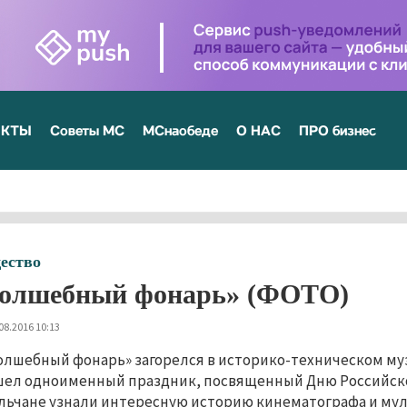
ЕКТЫ
Советы МС
МСнаобеде
О НАС
ПРО бизнес
ество
олшебный фонарь» (ФОТО)
08.2016 10:13
олшебный фонарь» загорелся в историко-техническом музе
ел одноименный праздник, посвященный Дню Российско
льчане узнали интересную историю кинематографа и мул