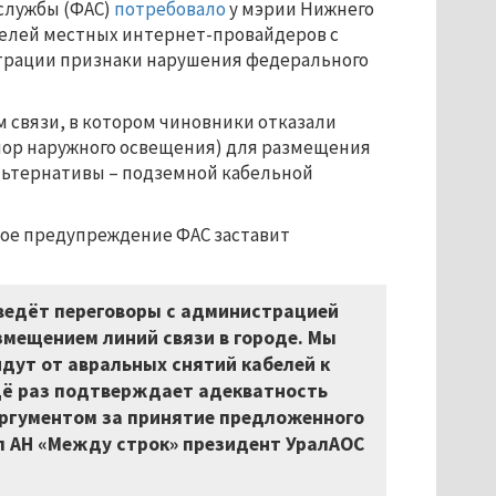
службы (ФАС)
потребовало
у мэрии Нижнего
белей местных интернет-провайдеров с
страции признаки нарушения федерального
м связи, в котором чиновники отказали
ор наружного освещения) для размещения
альтернативы – подземной кабельной
ное предупреждение ФАС заставит
 ведёт переговоры с администрацией
змещением линий связи в городе. Мы
йдут от авральных снятий кабелей к
щё раз подтверждает адекватность
аргументом за принятие предложенного
 АН «Между строк» президент УралАОС