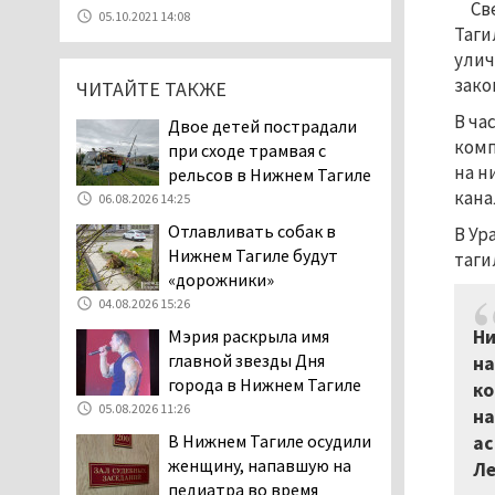
Св
07.08.2026 11:28
05.10.2021 14:08
Таги
Тагильские спасатели
улич
помогли заблудившемуся
зако
ЧИТАЙТЕ ТАКЖЕ
в лесу мужчине найти
дорогу домой
В ча
Двое детей пострадали
06.08.2026 16:28
комп
при сходе трамвая с
Прокуратура
на н
рельсов в Нижнем Тагиле
Дзержинского района
кана
06.08.2026 14:25
Нижнего Тагила
Отлавливать собак в
В Ур
возбудила административное дело в
Нижнем Тагиле будут
таги
отношении «Водоканала-НТ» из-за
«дорожники»
отсутствия холодной воды
04.08.2026 15:26
06.08.2026 15:42
Ни
Мэрия раскрыла имя
Двое детей пострадали
главной звезды Дня
на
при сходе трамвая с
города в Нижнем Тагиле
ко
рельсов в Нижнем Тагиле
05.08.2026 11:26
на
06.08.2026 14:25
В Нижнем Тагиле осудили
ас
Правительство РФ
женщину, напавшую на
Ле
разрешило производство
педиатра во время