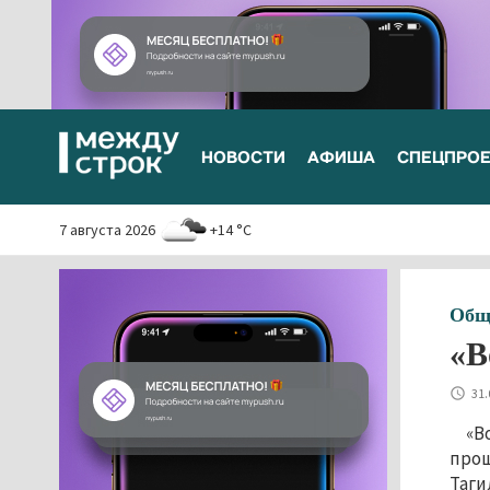
НОВОСТИ
АФИША
СПЕЦПРО
7 августа 2026
+14 °C
Общ
«В
31.
«В
прош
Таги