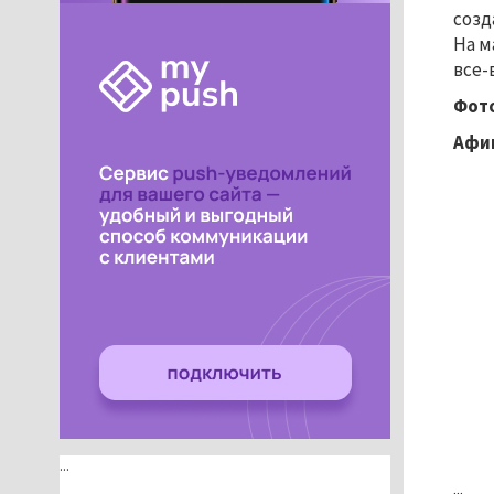
созд
На м
все-
Фот
Афи
...
...