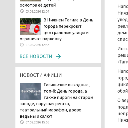
и продажу бензина класса
осмотра её детей
Напо
«Евро-2», в котором содержание
03.08.2026 12:04
Нижн
серы в 10 раз выше, чем в топливе
увед
В Нижнем Тагиле в День
«Евро-5». Это опасно для здоровья и
реал
города перекроют
повышает износ автомобиля
центральные улицы и
демо
06.08.2026 13:53
ограничат парковку
спис
В Детской городской
07.08.2026 12:57
больнице № 3 Нижнего
Инт
Тагила опровергли
реши
ВСЕ НОВОСТИ
обвинения родителей, которые
«Таг
заявили, что их дочь в палате
Напо
покусала бельевая вошь
НОВОСТИ АФИШИ
горо
06.08.2026 13:02
цикл
Тагильские выходные,
В Нижнем Тагиле на три
обой
топ-8: День города, а
дня запретят
также пироги на старом
электросамокаты
О ве
заводе, парусная регата,
06.08.2026 11:41
подп
театральный марафон, древо
непр
«Я уверен, это бельевая
ведьмы и салют
Нижн
вошь». Родители 10-
07.08.2026 15:56
летней девочки