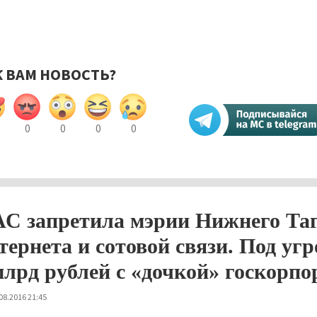
К ВАМ НОВОСТЬ?
0
0
0
0
С запретила мэрии Нижнего Таг
тернета и сотовой связи. Под уг
млрд рублей с «дочкой» госкорпо
08.2016 21:45