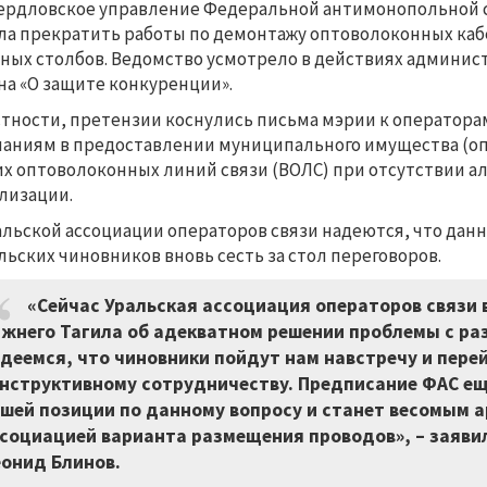
ердловское управление Федеральной антимонопольной 
ла прекратить работы по демонтажу оптоволоконных ка
ных столбов. Ведомство усмотрело в действиях админи
на «О защите конкуренции».
стности, претензии коснулись письма мэрии к оператора
аниям в предоставлении муниципального имущества (оп
их оптоволоконных линий связи (ВОЛС) при отсутствии 
лизации.
альской ассоциации операторов связи надеются, что дан
льских чиновников вновь сесть за стол переговоров.
«Сейчас Уральская ассоциация операторов связи
жнего Тагила об адекватном решении проблемы с ра
деемся, что чиновники пойдут нам навстречу и пере
нструктивному сотрудничеству. Предписание ФАС е
шей позиции по данному вопросу и станет весомым 
социацией варианта размещения проводов»,
–
заявил
онид Блинов.