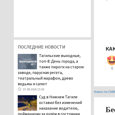
ПОСЛЕДНИЕ НОВОСТИ
КА
Тагильские выходные,
топ-8: День города, а
также пироги на старом
0
заводе, парусная регата,
театральный марафон, древо
ведьмы и салют
07.08.2026 15:56
Новости СМ
Суд в Нижнем Тагиле
оставил без изменений
Бе
наказание водителю,
пойманному за рулём в состоянии