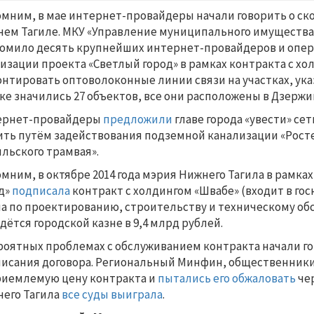
мним, в мае интернет-провайдеры начали говорить о с
ем Тагиле. МКУ «Управление муниципального имущества
омило десять крупнейших интернет-провайдеров и операт
изации проекта «Светлый город» в рамках контракта с х
нтировать оптоволоконные линии связи на участках, ука
ке значились 27 объектов, все они расположены в Дзержи
ернет-провайдеры
предложили
главе города «увести» се
ть путём задействования подземной канализации «Росте
ильского трамвая».
мним, в октябре 2014 года мэрия Нижнего Тагила в рамка
д»
подписала
контракт с холдингом «Швабе» (входит в го
а по проектированию, строительству и техническому обс
дётся городской казне в 9,4 млрд рублей.
роятных проблемах с обслуживанием контракта начали го
исания договора. Региональный Минфин, общественники 
иемлемую цену контракта и
пытались его обжаловать
чер
его Тагила
все суды выиграла
.