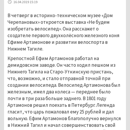
16.04.2019 15:19
В четверг в историко-техническом музее «Дом
Черепановых» откроется выставка «Не будем
изобретать велосипед». Она расскажет о
создателе первого двухколёсного железного коня
Ефиме Артамонове и развитии велоспорта в
Нижнем Тагиле.
Крепостной Ефим Артамонов работал на
демидовском заводе. Он часто ходил пешком из
Нижнего Тагила на Старо-Уткинскую пристань,
что, возможно, и стало отправной точкой при
создании велосипеда. Велосипед Артамонова был
железным, имел два колеса — переднее было
почти в три раза больше заднего. В 1801 году
Артамонов решил поехать в Петербург. Легенда
гласит, что царь пожаловал ему 25 рублей и дал
вольную. Ефим Артамонов благополучно вернулся
в Нижний Тагил и начал совершенствовать свой