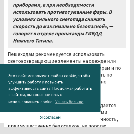
приборами, а при необходимости
использовать противотуманные фары. В
условиях сильного снегопада снижать
скорость до максимально безопасной»,
—
говорят в отделе пропаганды ГИБДД
Нижнего Тагила.
Пешеходам рекомендуется использовать
световозвращающие элементы на одежде или
сумках, передвигаться только по тротуарам и по
возможности переходить проезжую часть по
Этот сайт использует файлы cookie, чтобы
пешеходным переходам, предварительно
улучшить работу и повысить
убедившись в безопасности.
эффективность сайта. Продолжая работать
с сайтом, вы соглашаетесь с
По прогнозам синоптиков, 17 апреля на
использованием cookie.
Узнать больше
территории Свердловской области ожидается
облачная с прояснениями погода, местами
Я согласен
небольшой снег, днём переменная облачность,
преимущественно без осадков, на дорогах
гололедица. Температура воздуха будет