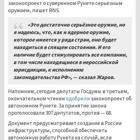
законопроект о суверенном Рунете серьёзным
оружием, пишет RNS.
«Это достаточно серьёзное оружие
, но
я надеюсь,
что
,
как и ядерное оружие
,
которое имеется у ряда стран
,
оно будет
находиться в спящем состоянии
.
И его
наличие будет стимулировать все компании
,
в том числе находящиеся в нероссийской
юрисдикции
,
к исполнению
законодательства РФ»
,
— сказал
Жаров
.
Напомним, сегодня депутаты Госдумы в третьем,
окончательном чтении
одобрили
законопроект об
автономном Рунете. За принятие закона
проголосовали 307 депутатов, против — 68.
Документ предусматривает создание в России
инфраструктуры, способной обеспечить
автономную работу Рунета на случай, если