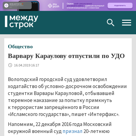
Togg
navig
Общество
Варвару Караулову отпустили по УДО
16.04.2019 16:17
Вологодский городской суд удовлетворил
ходатайство об условно-досрочном освобождении
студентки Варвары Карауловой, отбывавшей
тюремное наказание за попытку примкнуть
к террористам запрещённого в России
«Исламского государства», пишет «Интерфакс».
Напомним, 22 декабря 2016 года Московский
окружной военный суд
признал
20-летнюю