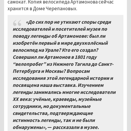
самокат. Копия велосипеда Артамонова сейчас
хранится в Доме Черепановых.
«До сих пор не утихают споры среди
исследователей и посетителей музея по
поводу легенды об Артамонове: был ли
изобретён первый в мире двухколёсный
велосипед на Урале? Кто его создал?
Совершил ли Артамонов в 1801 году
“велопробег” из Нижнего Тагила до Санкт-
Петербурга и Москвы? Вопросам
исследования этой легендарной истории и
посвящена наша выставка. Изучением
легенды занимались многие исследователи
XX
века: учёные, краеведы, музейные
сотрудники, но документальные
свидетельства, подтверждающие
истинность легенды, так и не были
обнаружены»,
—
рассказали в музее.