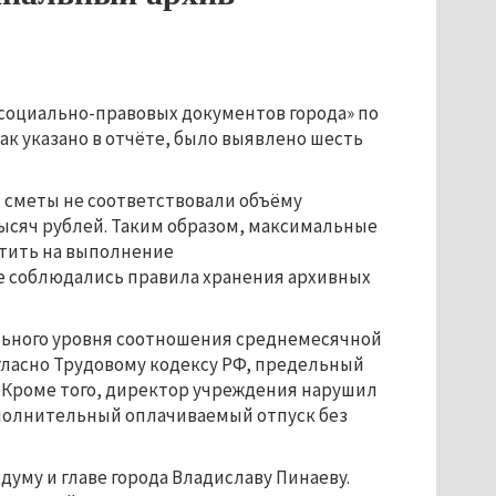
 социально-правовых документов города» по
ак указано в отчёте, было выявлено шесть
й сметы не соответствовали объёму
ысяч рублей. Таким образом, максимальные
тить на выполнение
е соблюдались правила хранения архивных
льного уровня соотношения среднемесячной
гласно Трудовому кодексу РФ, предельный
8. Кроме того, директор учреждения нарушил
ополнительный оплачиваемый отпуск без
уму и главе города Владиславу Пинаеву.