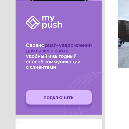
...
...