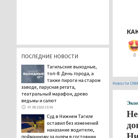
КА
0
ПОСЛЕДНИЕ НОВОСТИ
Тагильские выходные,
топ-8: День города, а
также пироги на старом
Новости СМ
заводе, парусная регата,
театральный марафон, древо
ведьмы и салют
Эко
07.08.2026 15:56
Не
Суд в Нижнем Тагиле
до
оставил без изменений
наказание водителю,
Ни
пойманному за рулём в состоянии