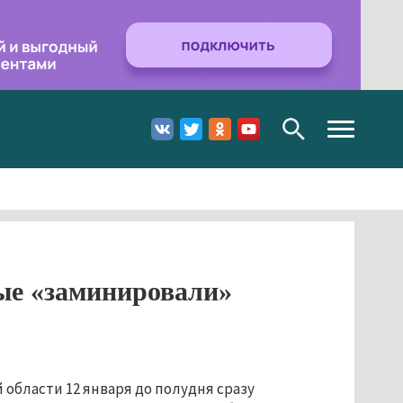
Toggle
navigation
ные «заминировали»
 области 12 января до полудня сразу