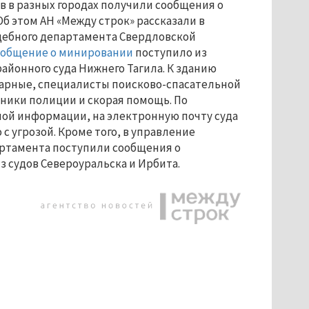
в в разных городах получили сообщения о
б этом АН «Между строк» рассказали в
дебного департамента Свердловской
ообщение о минировании
поступило из
айонного суда Нижнего Тагила. К зданию
арные, специалисты поисково-спасательной
ники полиции и скорая помощь. По
ой информации, на электронную почту суда
с угрозой. Кроме того, в управление
артамента поступили сообщения о
 судов Североуральска и Ирбита.