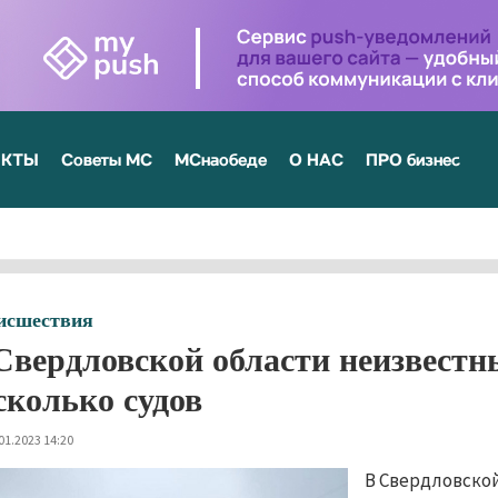
ЕКТЫ
Советы МС
МСнаобеде
О НАС
ПРО бизнес
исшествия
Свердловской области неизвест
сколько судов
01.2023 14:20
В Свердловской