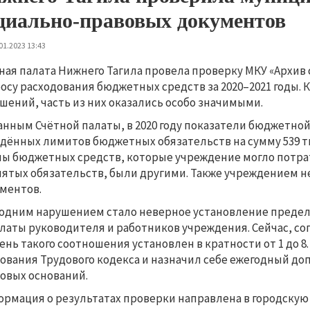
циально-правовых документов
01.2023 13:43
ная палата Нижнего Тагила провела проверку МКУ «Архив
осу расходования бюджетных средств за 2020–2021 годы. К
шений, часть из них оказались особо значимыми.
анным Счётной палаты, в 2020 году показатели бюджетно
дённых лимитов бюджетных обязательств на сумму 539 т
ы бюджетных средств, которые учреждение могло потра
ятых обязательств, были другими. Также учреждением н
ментов.
одним нарушением стало неверное установление преде
латы руководителя и работников учреждения. Сейчас, со
ень такого соотношения установлен в кратности от 1 до 
ования Трудового кодекса и назначил себе ежегодный д
овых оснований.
рмация о результатах проверки направлена в городскую д