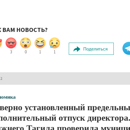
К ВАМ НОВОСТЬ?
Поделиться
3
0
1
1
И2
номика
верно установленный предельны
полнительный отпуск директора.
жнего Тагила проверила муниц