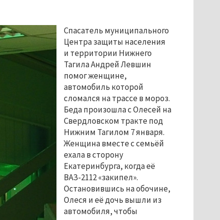
Спасатель муниципального
Центра защиты населения
и территории Нижнего
Тагила Андрей Левшин
помог женщине,
автомобиль которой
сломался на трассе в мороз.
Беда произошла с Олесей на
Свердловском тракте под
Нижним Тагилом 7 января.
Женщина вместе с семьёй
ехала в сторону
Екатеринбурга, когда её
ВАЗ-2112 «закипел».
Остановившись на обочине,
Олеся и её дочь вышли из
автомобиля, чтобы