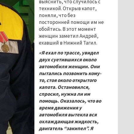
выяснить, что случилось с
техникой. Открыв капот,
поняли, что без
посторонней помощи им не
обойтись. В этот момент
женщин заметил Андрей,
ехавший в Нижний Тагил.
«Я ехал по трассе, увидел
двух суетившихся около
автомобиля женщин. Они
пытались позвонить кому-
то, стоя около открытого
капота. Остановился,
спросил, нужна ли им
помощь. Оказалось, что во
время движения у
автомобиля вытекла вся
охлаждающая жидкость,
двигатель “закипел”. Я