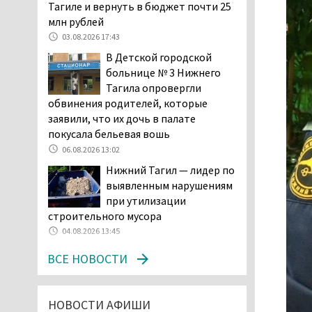
и продажу бензина класса
Тагиле и вернуть в бюджет почти 25
«Евро-2», в котором содержание
млн рублей
серы в 10 раз выше, чем в топливе
03.08.2026 17:43
«Евро-5». Это опасно для здоровья и
В Детской городской
повышает износ автомобиля
больнице № 3 Нижнего
06.08.2026 13:53
Тагила опровергли
В Детской городской
обвинения родителей, которые
больнице № 3 Нижнего
заявили, что их дочь в палате
Тагила опровергли
покусала бельевая вошь
обвинения родителей, которые
06.08.2026 13:02
заявили, что их дочь в палате
Нижний Тагил — лидер по
покусала бельевая вошь
выявленным нарушениям
06.08.2026 13:02
при утилизации
В Нижнем Тагиле на три
строительного мусора
дня запретят
04.08.2026 13:45
электросамокаты
ВСЕ НОВОСТИ
06.08.2026 11:41
«Я уверен, это бельевая
вошь». Родители 10-
НОВОСТИ АФИШИ
летней девочки