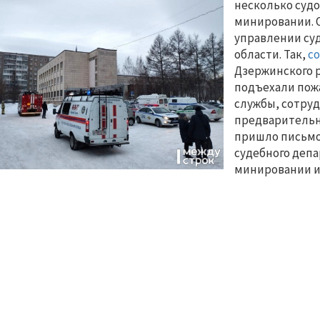
несколько судо
минировании. О
управлении су
области. Так,
с
Дзержинского р
подъехали пож
службы, сотруд
предварительн
пришло письмо 
судебного деп
минировании из