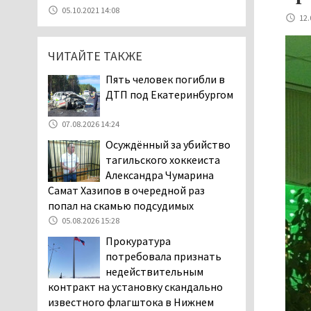
07.08.2026 11:28
05.10.2021 14:08
12.
Тагильские спасатели
помогли заблудившемуся
ЧИТАЙТЕ ТАКЖЕ
в лесу мужчине найти
дорогу домой
Пять человек погибли в
06.08.2026 16:28
ДТП под Екатеринбургом
Прокуратура
Дзержинского района
07.08.2026 14:24
Нижнего Тагила
Осуждённый за убийство
возбудила административное дело в
тагильского хоккеиста
отношении «Водоканала-НТ» из-за
Александра Чумарина
отсутствия холодной воды
Самат Хазипов в очередной раз
06.08.2026 15:42
попал на скамью подсудимых
Двое детей пострадали
05.08.2026 15:28
при сходе трамвая с
Прокуратура
рельсов в Нижнем Тагиле
потребовала признать
06.08.2026 14:25
недействительным
Правительство РФ
контракт на установку скандально
разрешило производство
известного флагштока в Нижнем