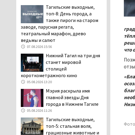
пожаловались на кровососущих
Тагильские выходные,
паразитов, которые искусали их
топ-8: День города, а
ребёнка в детской больнице
также пироги на старом
Нижнего Тагила
заводе, парусная регата,
град
05.08.2026 17:59
театральный марафон, древо
тёпл
ведьмы и салют
Директора уральского
реши
07.08.2026 15:56
предприятия по
что 
производству дронов
Нижний Тагил на три дня
Позж
«Упырь» подорвали в автомобиле
станет мировой
отзы
под Екатеринбургом
столицей
05.08.2026 17:05
короткометражного кино
«Бла
05.08.2026 13:20
Эксперты назвали
осоз
причины массового мора
благ
Мэрия раскрыла имя
рыбы в Свердловской
необ
главной звезды Дня
области
города в Нижнем Тагиле
Низк
05.08.2026 16:31
05.08.2026 11:26
Осуждённый за убийство
Тагильские выходные,
Фото
тагильского хоккеиста
топ-5: стальная воля,
Александра Чумарина
грациозные животные и