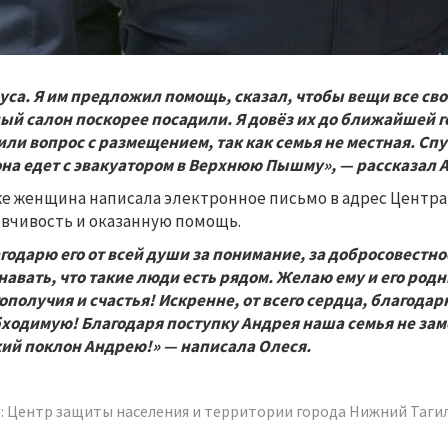
уса. Я им предложил помощь, сказал, чтобы вещи все св
ый салон поскорее посадили. Я довёз их до ближайшей г
ли вопрос с размещением, так как семья не местная. Спу
она едет с эвакуатором в Верхнюю Пышму», — рассказал
е женщина написала электронное письмо в адрес Центра
вчивость и оказанную помощь.
годарю его от всей души за понимание, за добросовестн
навать, что такие люди есть рядом. Желаю ему и его род
ополучия и счастья! Искренне, от всего сердца, благода
ходимую! Благодаря поступку Андрея наша семья не замё
ий поклон Андрею!» — написала Олеся.
: Центр защиты населения и территории города Нижний Таги