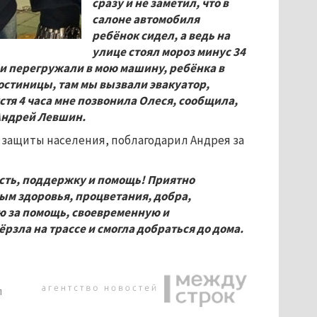
сразу и не заметил, что в
салоне автомобиля
ребёнок сидел, а ведь на
улице стоял мороз минус 34
ои перегружали в мою машину, ребёнка в
остиницы, там мы вызвали эвакуатор,
стя 4
часа мне позвонила Олеся, сообщила,
 Андрей Левшин.
 защиты населения, поблагодарил Андрея за
ость, поддержку и помощь! Приятно
ным здоровья, процветания, добра,
рю за помощь, своевременную и
рзла на трассе и смогла добраться до дома.
л