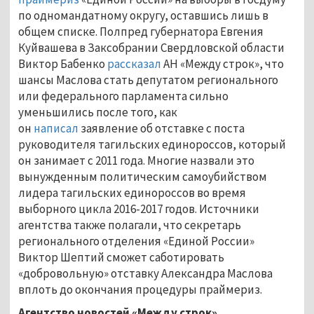
по одномандатному округу, оставшись лишь в
общем списке. Полпред губернатора Евгения
Куйвашева в Заксобрании Свердловской области
Виктор Бабенко
рассказал
АН «Между строк», что
шансы Маслова стать депутатом регионального
или федерального парламента сильно
уменьшились после того, как
он
написал
заявление об отставке с поста
руководителя тагильских единороссов, который
он занимает с 2011 года. Многие назвали это
вынужденным политическим самоубийством
лидера тагильских единороссов во время
выборного цикла 2016-2017 годов. Источники
агентства также полагали, что секретарь
регионального отделения «Единой России»
Виктор Шептий сможет саботировать
«добровольную» отставку Александра Маслова
вплоть до окончания процедуры праймериз.
Агентство новостей «Между строк»