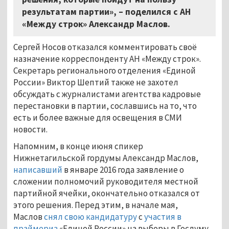
результатам партии», – поделился с АН
«Между строк» Александр Маслов.
Сергей Носов отказался комментировать своё
назначение корреспонденту АН «Между строк».
Секретарь регионального отделения «Единой
России» Виктор Шептий также не захотел
обсуждать с журналистами агентства кадровые
перестановки в партии, сославшись на то, что
есть и более важные для освещения в СМИ
новости.
Напомним, в конце июня спикер
Нижнетагильской гордумы Александр Маслов,
написавший
в январе 2016 года заявление о
сложении полномочий руководителя местной
партийной ячейки, окончательно отказался от
этого решения. Перед этим, в начале мая,
Маслов
снял свою кандидатуру
с
участия в
праймериз
«Единой России» на выборы в Госдуму