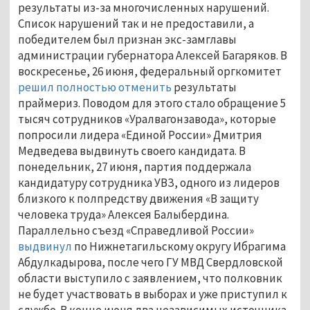
результаты из-за многочисленных нарушений.
Список нарушений так и не предоставили, а
победителем был признан экс-замглавы
администрации губернатора Алексей Багаряков. В
воскресенье, 26 июня, федеральный оргкомитет
решил полностью отменить
результаты
праймериз. Поводом для этого стало обращение 5
тысяч сотрудников «Уралвагонзавода», которые
попросили лидера «Единой России» Дмитрия
Медведева выдвинуть своего кандидата. В
понедельник, 27 июня, партия поддержала
кандидатуру сотрудника УВЗ, одного из лидеров
близкого к полпредству движения «В защиту
человека труда» Алексея Балыбердина.
Параллельно съезд «Справедливой России»
выдвинул
по Нижнетагильскому округу Ибрагима
Абдулкадырова, после чего ГУ МВД Свердловской
области выступило с заявлением, что полковник
не будет участвовать в выборах и уже приступил к
службе. В конце июня два независимых источника