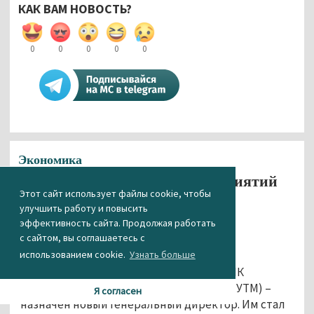
КАК ВАМ НОВОСТЬ?
0
0
0
0
0
Экономика
На одном из ключевых предприятий
Этот сайт использует файлы cookie, чтобы
«Уралвагонзавода» сменился
улучшить работу и повысить
генеральный директор
эффективность сайта. Продолжая работать
с сайтом, вы соглашаетесь с
12.07.2016 13:26
использованием cookie.
Узнать больше
На одном из ключевых предприятий НПК
«Уралвагонзавод» – АО «Уралтрансмаш» (УТМ) –
Я согласен
назначен новый генеральный директор. Им стал