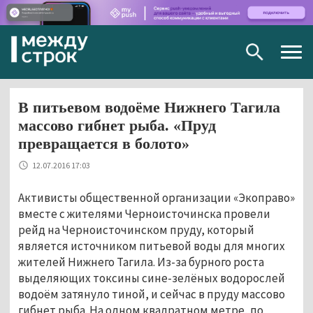
Togg
navig
В питьевом водоёме Нижнего Тагила
массово гибнет рыба. «Пруд
превращается в болото»
12.07.2016 17:03
Активисты общественной организации «Экоправо»
вместе с жителями Черноисточинска провели
рейд на Черноисточинском пруду, который
является источником питьевой воды для многих
жителей Нижнего Тагила. Из-за бурного роста
выделяющих токсины сине-зелёных водорослей
водоём затянуло тиной, и сейчас в пруду массово
гибнет рыба. На одном квадратном метре, по