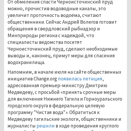
От обмеления спасти Черноисточинский пруд
можно, прочистив водоводные каналы, это
увеличит проточность водоёма, считают
общественники. Сейчас Андрей Волегов готовит
обращения в свердловский рыбнадзор и
Минприроды региона с надеждой, что
специалисты ведомства посетят
Черноисточинский пруд, сделают необходимые
выводы и, наконец, примут меры для спасения
водохранилища.
Напомним, в начале июля на сайте общественных
инициатив Change.org
появилась петиция
,
адресованная премьер-министру Дмитрию
Медведеву, с просьбой «принять срочные меры
для включения Нижнего Тагила и Горноуральского
городского округа в федеральную целевую
программу "Чистая вода"». Обратиться к
Медведеву тагильские экологи, общественники и
журналисты
решили
в ходе проведения круглого