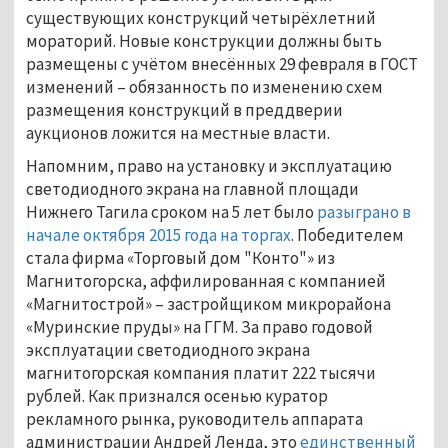
существующих конструкций четырёхлетний
мораторий. Новые конструкции должны быть
размещены с учётом внесённых 29 февраля в ГОСТ
изменений – обязанность по изменению схем
размещения конструкций в преддверии
аукционов ложится на местные власти.
Напомним, право на установку и эксплуатацию
светодиодного экрана на главной площади
Нижнего Тагила сроком на 5 лет было
разыграно в
начале октября 2015 года на торгах
. Победителем
стала фирма «Торговый дом "Конто"» из
Магнитогорска, аффилированная с компанией
«Магнитострой» – застройщиком микрорайона
«Муринские пруды» на ГГМ. За право годовой
эксплуатации светодиодного экрана
магнитогорская компания платит 222 тысячи
рублей. Как признался осенью куратор
рекламного рынка, руководитель аппарата
администрации Андрей Ленда, это
единственный