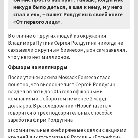
некуда было деться, я шел к нему, и у него
спал и ел», – пишет Ролдугин в своей книге
«От первого лица».
В отличие от других людей из окружения
Владимира Путина Сергея Ролдугина никогда не
связывали с крупным бизнесом, а он сам заявлял,
что у него нет миллионов.
Офшоры на миллиарды
После утечки архива Mossack Fonseca стало
понятно, что виолончелист Сергей Ролдугин
владел вплоть до 2015 года офшорными
компаниями с оборотом не менее 2 млрд
долларов. В расследовании «Новой газеты»
говорится о трёх подозрительных способах
заработка фирм Ролдугина:
а) сомнительные внебиржевые сделки с акциями
крупнейших госкомпаний России – «Роснефти»