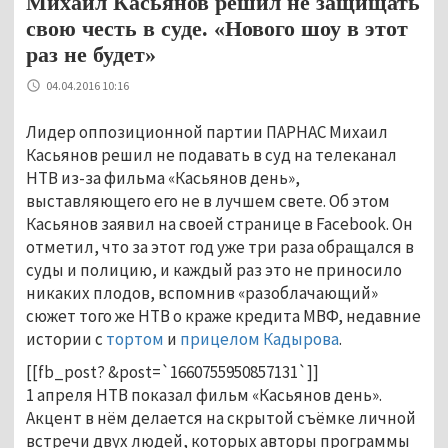
Михаил Касьянов решил не защищать
свою честь в суде. «Нового шоу в этот
раз не будет»
04.04.2016 10:16
Лидер оппозиционной партии ПАРНАС Михаил
Касьянов решил не подавать в суд на телеканал
НТВ из-за фильма «Касьянов день»,
выставляющего его не в лучшем свете. Об этом
Касьянов заявил на своей странице в Facebook. Он
отметил, что за этот год уже три раза обращался в
суды и полицию, и каждый раз это не приносило
никаких плодов, вспомнив «разоблачающий»
сюжет того же НТВ о краже кредита МВФ, недавние
истории с
тортом
и
прицелом Кадырова
.
[[fb_post? &post=`1660755950857131`]]
1 апреля НТВ показал фильм «Касьянов день».
Акцент в нём делается на скрытой съёмке личной
встречи двух людей, которых авторы программы