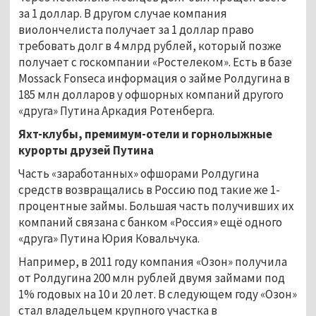
за 1 доллар. В другом случае компания
виолончелиста получает за 1 доллар право
требовать долг в 4 млрд рублей, который позже
получает с госкомпании «Ростелеком». Есть в базе
Mossack Fonseca информация о займе Ролдугина в
185 млн долларов у офшорных компаний другого
«друга» Путина Аркадия Ротенберга.
Яхт-клубы, премимум-отели и горнолыжные
курорты друзей Путина
Часть «заработанных» офшорами Ролдугина
средств возвращались в Россию под такие же 1-
процентные займы. Большая часть получивших их
компаний связана с банком «Россия» ещё одного
«друга» Путина Юрия Ковальчука.
Например, в 2011 году компания «Озон» получила
от Ролдугина 200 млн рублей двумя займами под
1% годовых на 10 и 20 лет. В следующем году «Озон»
стал владельцем крупного участка в