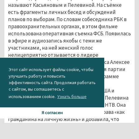
называют Касьяновым и Пелевиной. На съёмке
есть фрагменты личных бесед и обсуждений
планов по выборам. По словам собеседника РБК в
правоохранительных органах, в этом фильме
использована оперативная съемка ФСБ. Появилась
в эфире и аудиозапись якобы с теми же
участниками, на ней женский голос
нелицеприятно отзывается о лидере
незарегистрированной Партии прогресса Алексее
Навальном и заместителе председателя партии
Этот сайт использует файлы cookie, чтобы
ПАРНАС Илье Яшине. Кроме того, в программе
улучшить работу и повысить
эффективность сайта. Продолжая работать
говорится о тесных связях Пелевиной с
с сайтом, вы соглашаетесь с
высокопоставленными политиками в США и
использованием cookie.
Узнать больше
Великобритании. После выхода фильма Пелевина
заявила, что собирается подать в суд на НТВ. Она
подчеркнула, что фильм нарушает ее права «как
Я согласен
гражданина на личную жизнь» и добавила, что
считает его содержание «уголовно наказуемым»,
отмечает РБК.