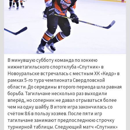
В минувшую субботу команда по хоккею
нижнетагильского спортклуба «Спутник» в
Новоуральске встречалась с местным ХК «Кедр» в
рамках 5-го тура чемпионата Свердловской
области. До середины второго периода шла равная
борьба. Тагильчане несколько раз выходили
вперёд, но соперник не давал отрываться более
чем на одну шайбу. В итоге игра закончилась со
счётом 8:6 в пользу хозяев. После пяти игр
тагильчане занимают предпоследнюю строчку
турнирной таблицы. Следующий матч «Спутник»