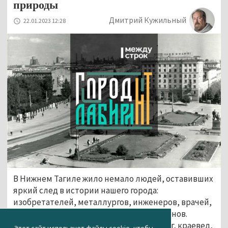
природы
Дмитрий Кужильный
22.01.2023 12:28
В Нижнем Тагиле жило немало людей, оставивших
яркий след в истории нашего города:
изобретателей, металлургов, инженеров, врачей,
учёных, актёров, художников, спортсменов.
Михаил Дистергефт — художник, педагог, краевед,
Этот сайт использует файлы cookie, чтобы