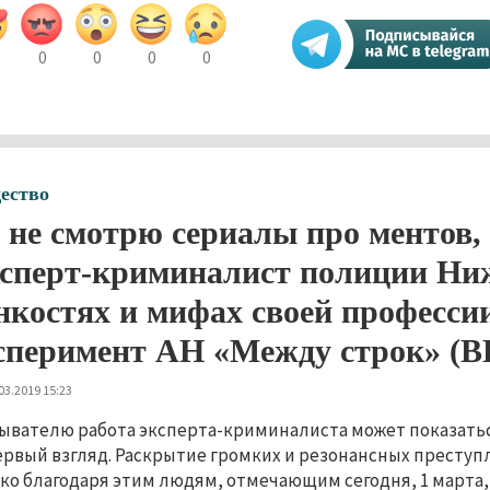
0
0
0
0
ество
 не смотрю сериалы про ментов, 
сперт-криминалист полиции Ниж
нкостях и мифах своей професси
сперимент АН «Между строк» (
03.2019 15:23
ывателю работа эксперта-криминалиста может показаться
ервый взгляд. Раскрытие громких и резонансных престу
ко благодаря этим людям, отмечающим сегодня, 1 марта