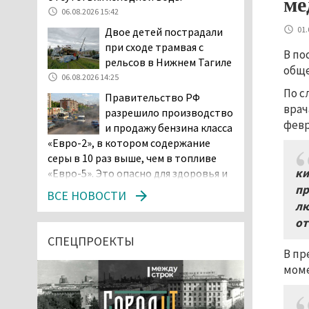
ме
06.08.2026 15:42
01.
Двое детей пострадали
при сходе трамвая с
В по
рельсов в Нижнем Тагиле
обще
06.08.2026 14:25
По с
Правительство РФ
врач
разрешило производство
февр
и продажу бензина класса
«Евро-2», в котором содержание
серы в 10 раз выше, чем в топливе
ки
«Евро-5». Это опасно для здоровья и
повышает износ автомобиля
пр
ВСЕ НОВОСТИ
06.08.2026 13:53
лю
от
В Детской городской
больнице № 3 Нижнего
СПЕЦПРОЕКТЫ
В пр
Тагила опровергли
моме
обвинения родителей, которые
заявили, что их дочь в палате
покусала бельевая вошь