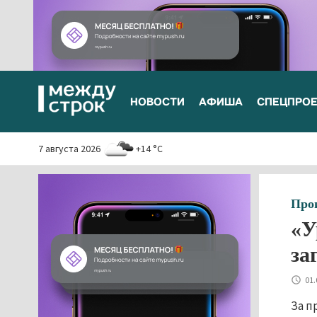
НОВОСТИ
АФИША
СПЕЦПРО
7 августа 2026
+14 °C
Про
«У
за
01.
За п