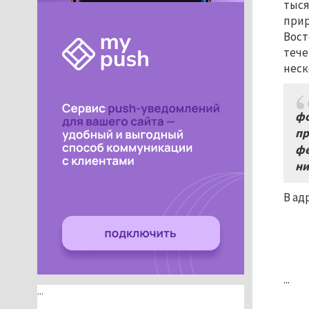
тыся
прир
Вост
тече
неск
фо
пр
фе
ни
В ад
...
...