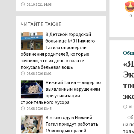
Эксперты назвали
05.10.2021 14:08
причины массового мора
рыбы в Свердловской
0
области
ЧИТАЙТЕ ТАКЖЕ
05.08.2026 16:31
В Детской городской
Осуждённый за убийство
больнице № 3 Нижнего
тагильского хоккеиста
Тагила опровергли
Александра Чумарина
Общ
обвинения родителей, которые
Самат Хазипов в очередной раз
заявили, что их дочь в палате
«Я
попал на скамью подсудимых
покусала бельевая вошь
05.08.2026 15:28
Эк
06.08.2026 13:02
Уральского депутата
Нижний Тагил — лидер по
то
Госдумы Ильтякова,
выявленным нарушениям
назвавшего незамужних
эк
при утилизации
женщин неполноценными людьми, а
строительного мусора
неженатых мужчин — инвалидами,
01.
04.08.2026 13:45
проверит прокуратура (ВИДЕО)
Об
В этом году в Нижний
05.08.2026 14:40
Тагил приедут работать
на п
На водоёмах
15 молодых врачей
толь
Свердловской области с