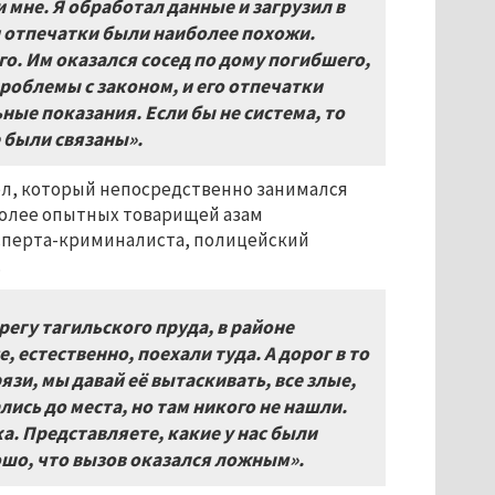
 мне. Я обработал данные и загрузил в
и отпечатки были наиболее похожи.
го. Им оказался сосед по дому погибшего,
роблемы с законом, и его отпечатки
ые показания. Если бы не система, то
е были связаны».
ел, который непосредственно занимался
более опытных товарищей азам
эксперта-криминалиста, полицейский
.
регу тагильского пруда, в районе
 естественно, поехали туда. А дорог в то
зи, мы давай её вытаскивать, все злые,
лись до места, но там никого не нашли.
. Представляете, какие у нас были
шо, что вызов оказался ложным».