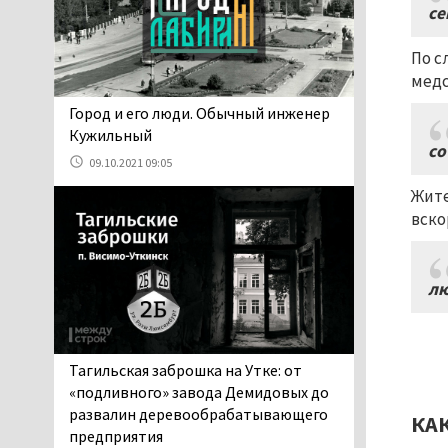
06.08.2026 13:02
се
В Нижнем Тагиле на три
По с
дня запретят
медс
электросамокаты
06.08.2026 11:41
​​​​​​​Город и его люди. Обычный инженер
«Я уверен, это бельевая
Кужильный
со
вошь». Родители 10-
09.10.2021 09:05
летней девочки
Жите
пожаловались на кровососущих
вско
паразитов, которые искусали их
ребёнка в детской больнице
Нижнего Тагила
лю
05.08.2026 17:59
Директора уральского
предприятия по
производству дронов
Тагильская заброшка на Утке: от
«Упырь» подорвали в автомобиле
«подливного» завода Демидовых до
под Екатеринбургом
развалин деревообрабатывающего
КА
05.08.2026 17:05
предприятия