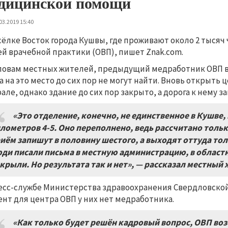
дицинской помощи
03.2019 15:40
сёлке Восток города Кушвы, где проживают около 2 тысяч
й врачебной практики (ОВП), пишет Znak.com.
ловам местных жителей, предыдущий медработник ОВП вес
а на это место до сих пор не могут найти. Вновь открыть
але, однако здание до сих пор закрыто, а дорога к нему з
«Это отделение, конечно, не единственное в Кушве,
лометров 4-5. Оно переполнено, ведь рассчитано только
иём запишут в половину шестого, а выходят оттуда то
ди писали письма в местную администрацию, в област
крыли. Но результата так и нет», — рассказал местный
есс-службе Министерства здравоохранения Свердловской
нт для центра ОВП у них нет медработника.
«Как только будет решён кадровый вопрос, ОВП воз