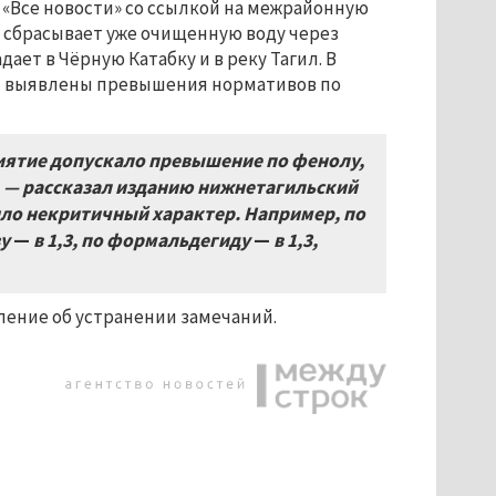
 «Все новости» со ссылкой на межрайонную
 сбрасывает уже очищенную воду через
ает в Чёрную Катабку и в реку Тагил. В
и выявлены превышения нормативов по
иятие допускало превышение по фенолу,
 — рассказал изданию нижнетагильский
ло некритичный характер. Например, по
зу
—
в 1,3, по формальдегиду
—
в 1,3,
ление об устранении замечаний.