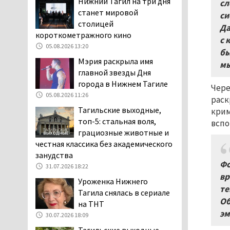
Нижний Тагил на три дня
сл
клиентов российских банков 7,4 млрд
станет мировой
си
рублей
столицей
Да
05.08.2026 10:58
короткометражного кино
с 
05.08.2026 13:20
Жителей центра Нижнего
бы
Тагила напугала система
Мэрия раскрыла имя
мы
оповещения о
главной звезды Дня
заложенной бомбе
города в Нижнем Тагиле
Чере
04.08.2026 17:57
05.08.2026 11:26
раск
«Выезжать на круговое
Тагильские выходные,
крим
движение здесь очень
топ-5: стальная воля,
вспо
опасно: машин, которые
грациозные животные и
надо пропускать, почти не видно».
честная классика без академического
Тагильчане пожаловались на плохой
занудства
Фо
обзор из-за высокой травы у дороги
31.07.2026 18:22
на перекрёстке улиц Серова и
вр
Уроженка Нижнего
Первомайской
те
Тагила снялась в сериале
04.08.2026 16:53
Об
на ТНТ
Отлавливать собак в
эм
30.07.2026 18:09
Нижнем Тагиле будут