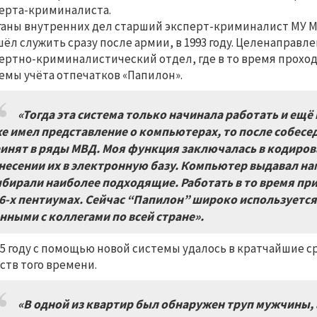
ерта-криминалиста.
ганы внутренних дел старший эксперт-криминалист МУ 
ёл служить сразу после армии, в 1993 году. Целенаправл
ертно-криминалистический отдел, где в то время прохо
емы учёта отпечатков «Папилон».
«Тогда эта система только начинала работать и ещё
е имел представление о компьютерах, то после собесе
инят в ряды МВД. Моя функция заключалась в кодиров
несении их в электронную базу. Компьютер выдавал на
бирали наиболее подходящие. Работать в то время пр
6-х пентиумах. Сейчас “Папилон” широко используется
нными с коллегами по всей стране».
95 году с помощью новой системы удалось в кратчайшие с
ств того времени.
«В одной из квартир был обнаружен труп мужчины, 