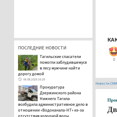
КА
ПОСЛЕДНИЕ НОВОСТИ
Тагильские спасатели
0
помогли заблудившемуся
в лесу мужчине найти
дорогу домой
06.08.2026 16:28
Новости СМ
Прокуратура
Дзержинского района
Нижнего Тагила
Про
возбудила административное дело в
Дв
отношении «Водоканала-НТ» из-за
отсутствия холодной воды