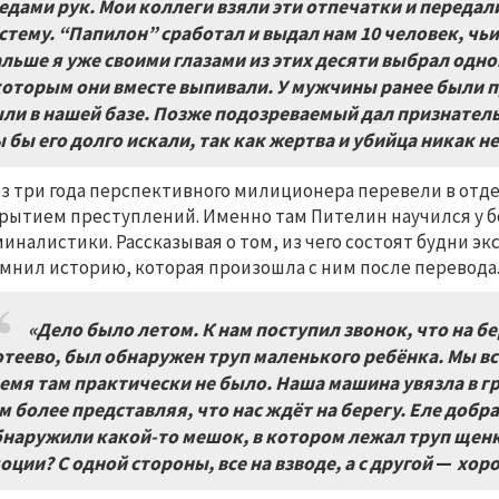
едами рук. Мои коллеги взяли эти отпечатки и передали
стему. “Папилон” сработал и выдал нам 10 человек, чь
льше я уже своими глазами из этих десяти выбрал одно
которым они вместе выпивали. У мужчины ранее были п
ли в нашей базе. Позже подозреваемый дал признательн
 бы его долго искали, так как жертва и убийца никак н
з три года перспективного милиционера перевели в отд
рытием преступлений. Именно там Пителин научился у 
иналистики. Рассказывая о том, из чего состоят будни 
мнил историю, которая произошла с ним после перевода
«Дело было летом. К нам поступил звонок, что на бе
теево, был обнаружен труп маленького ребёнка. Мы все,
емя там практически не было. Наша машина увязла в гря
м более представляя, что нас ждёт на берегу. Еле добра
наружили какой-то мешок, в котором лежал труп щенка
оции? С одной стороны, все на взводе, а с другой
—
хоро