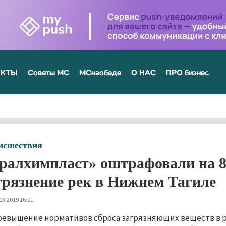
ЕКТЫ
Советы МС
МСнаобеде
О НАС
ПРО бизнес
исшествия
ралхимпласт» оштрафовали на 8
грязнение рек в Нижнем Тагиле
03.2019 16:01
ревышение нормативов сброса загрязняющих веществ в ре