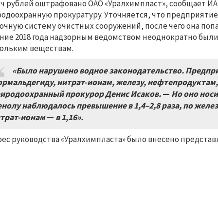
ч рублей оштрафовано ОАО «Уралхимпласт», сообщает ИА
одоохранную прокуратуру. Уточняется, что предприятие
очную систему очистных сооружений, после чего она попад
ние 2018 года надзорным ведомством неоднократно был
ольким веществам.
«Было нарушено водное законодательство. Предпр
рмальдегиду, нитрат-ионам, железу, нефтепродуктам,
иродоохранный прокурор Денис Исаков.
—
Но оно носи
нолу наблюдалось превышение в 1,4–2,8 раза, по желе
трат-ионам
—
в 1,16».
рес руководства «Уралхимпласта» было внесено представ