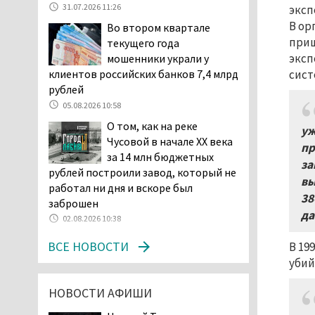
31.07.2026 11:26
эксп
начала купального сезона
В ор
Во втором квартале
погиб 21 человек
приш
текущего года
05.08.2026 14:05
эксп
мошенники украли у
Нижний Тагил на три дня
сист
клиентов российских банков 7,4 млрд
станет мировой
рублей
столицей
05.08.2026 10:58
короткометражного кино
О том, как на реке
05.08.2026 13:20
уж
Чусовой в начале XX века
пр
Мэрия раскрыла имя
за 14 млн бюджетных
главной звезды Дня
за
рублей построили завод, который не
города в Нижнем Тагиле
вы
работал ни дня и вскоре был
05.08.2026 11:26
38
заброшен
да
В Нижнем Тагиле
02.08.2026 10:38
разыскивают 45-летнего
ВСЕ НОВОСТИ
Виталия Говорухина
В 19
убий
05.08.2026 11:10
Во втором квартале
НОВОСТИ АФИШИ
текущего года
мошенники украли у