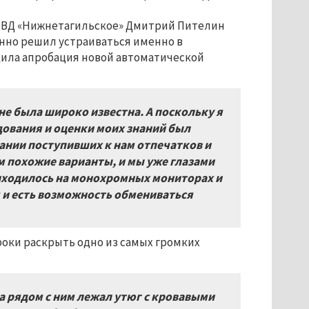
МВД «Нижнетагильское» Дмитрий Пителин
енно решил устраиваться именно в
дила апробация новой автоматической
 не была широко известна. А поскольку я
дования и оценки моих знаний был
ании поступивших к нам отпечатков и
м похожие варианты, и мы уже глазами
иходилось на монохромных мониторах и
 и есть возможность обмениваться
роки раскрыть одно из самых громких
а рядом с ним лежал утюг с кровавыми