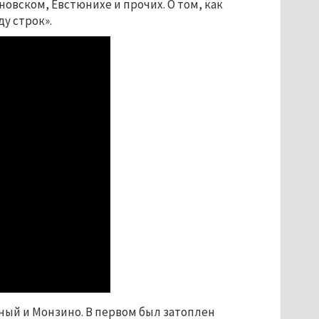
новском, Евстюнихе и прочих. О том, как
ду строк».
ный и Монзино. В первом был затоплен