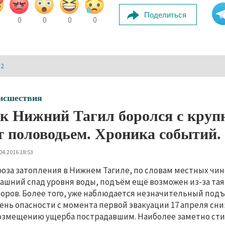
Поделиться
0
0
0
0
И2
исшествия
к Нижний Тагил боролся с крупн
т половодьем. Хроника событи
04.2016 18:53
роза затопления в Нижнем Тагиле, по словам местных чин
ашний спад уровня воды, подъём ещё возможен из-за тая
оров. Более того, уже наблюдается незначительный подъ
ень опасности с момента первой эвакуации 17 апреля сни
озмещению ущерба пострадавшим. Наиболее заметно стихи