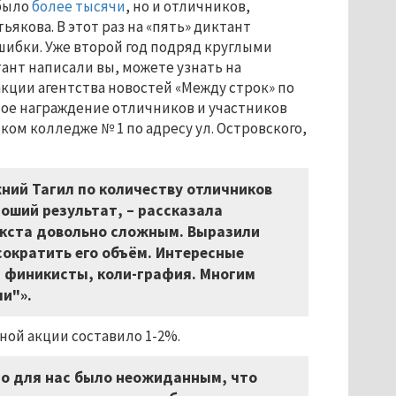
 было
более тысячи
, но и отличников,
кова. В этот раз на «пять» диктант
ошибки. Уже второй год подряд круглыми
ктант написали вы, можете узнать на
кции агентства новостей «Между строк» по
венное награждение отличников и участников
ком колледже № 1 по адресу ул. Островского,
жний Тагил по количеству отличников
роший результат, – рассказала
текста довольно сложным. Выразили
сократить его объём. Интересные
 финикисты, коли-графия. Многим
ли"».
ной акции составило 1-2%.
но для нас было неожиданным, что