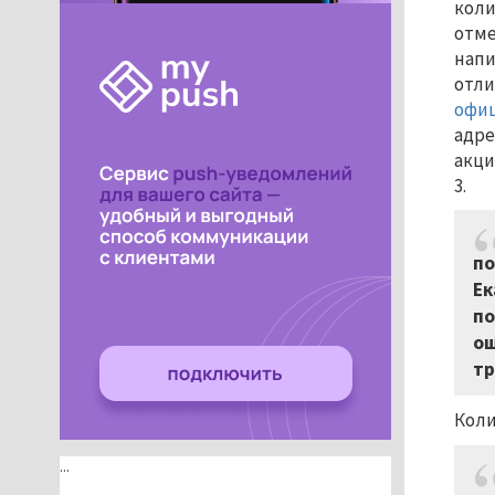
коли
отме
напи
отли
офиц
адре
акци
3.
по
Ек
по
ош
тр
Коли
...