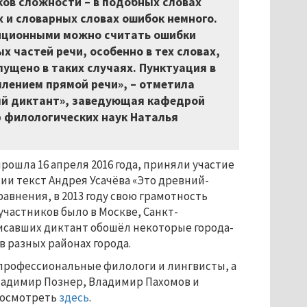
ков сложности – в подобных словах
 и словарных словах ошибок немного.
адиционными можно считать ошибки
х частей речи, особенно в тех словах,
ущено в таких случаях. Пунктуация в
млением прямой речи», – отметила
ый диктант», заведующая кафедрой
р филологических наук Наталья
рошла 16 апреля 2016 года, приняли участие
ссии текст Андрея Усачёва «Это древний-
авнения, в 2013 году свою грамотность
участников было в Москве, Санкт-
писавших диктант обошёл некоторые города-
 разных районах города.
профессиональные филологи и лингвисты, а
Владимир Познер, Владимир Пахомов и
 посмотреть
здесь
.