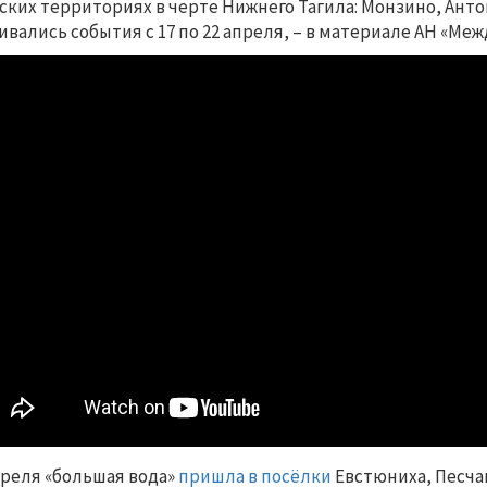
ских территориях в черте Нижнего Тагила: Монзино, Анто
ивались события с 17 по 22 апреля, – в материале АН «Меж
преля «большая вода»
пришла в посёлки
Евстюниха, Песча