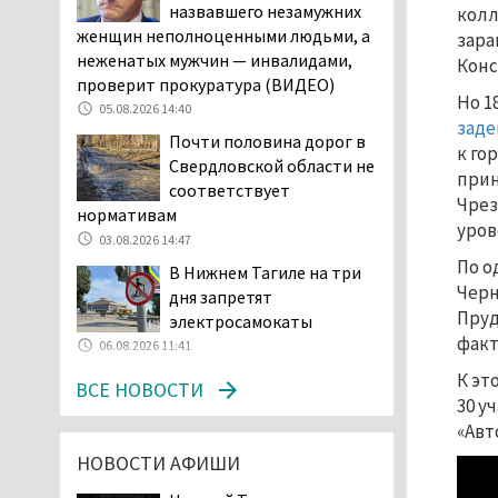
назвавшего незамужних
колл
В Нижнем Тагиле
женщин неполноценными людьми, а
зара
разыскивают 45-летнего
неженатых мужчин — инвалидами,
Конс
Виталия Говорухина
проверит прокуратура (ВИДЕО)
Но 1
05.08.2026 11:10
05.08.2026 14:40
заде
Во втором квартале
Почти половина дорог в
к го
текущего года
Свердловской области не
прин
мошенники украли у
соответствует
Чрез
клиентов российских банков 7,4 млрд
нормативам
уров
рублей
03.08.2026 14:47
05.08.2026 10:58
По о
В Нижнем Тагиле на три
Жителей центра Нижнего
Черн
дня запретят
Тагила напугала система
Пруд
электросамокаты
оповещения о
факт
06.08.2026 11:41
заложенной бомбе
К эт
ВСЕ НОВОСТИ
04.08.2026 17:57
30 у
«Выезжать на круговое
«Авт
движение здесь очень
НОВОСТИ АФИШИ
опасно: машин, которые
надо пропускать, почти не видно».