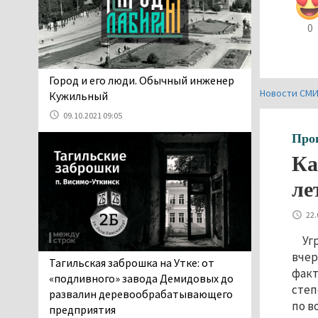
05.08.2026 17:59
Директора уральского
0
предприятия по
производству дронов
«Упырь» подорвали в автомобиле
​​​​​​​Город и его люди. Обычный инженер
под Екатеринбургом
Новости СМ
Кужильный
05.08.2026 17:05
09.10.2021 09:05
Эксперты назвали
Про
причины массового мора
рыбы в Свердловской
Ка
области
ле
05.08.2026 16:31
Осуждённый за убийство
22.
тагильского хоккеиста
Александра Чумарина
Уг
Самат Хазипов в очередной раз
вчер
Тагильская заброшка на Утке: от
попал на скамью подсудимых
факт
«подливного» завода Демидовых до
05.08.2026 15:28
степ
развалин деревообрабатывающего
по в
Уральского депутата
предприятия