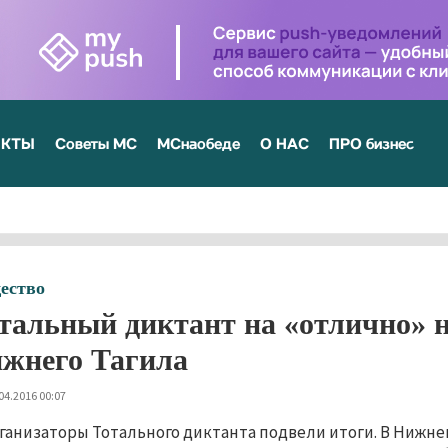
ЕКТЫ
Советы МС
МСнаобеде
О НАС
ПРО бизнес
ество
тальный диктант на «отлично» 
жнего Тагила
04.2016 00:07
ганизаторы Тотального диктанта подвели итоги. В Нижнем