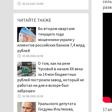
сель
Госдумы Ильтякова,
05.10.2021 14:08
разв
назвавшего незамужних
женщин неполноценными людьми, а
неженатых мужчин — инвалидами,
ЧИТАЙТЕ ТАКЖЕ
проверит прокуратура (ВИДЕО)
Во втором квартале
05.08.2026 14:40
текущего года
На водоёмах
мошенники украли у
Свердловской области с
клиентов российских банков 7,4 млрд
начала купального сезона
рублей
погиб 21 человек
05.08.2026 10:58
05.08.2026 14:05
О том, как на реке
Нижний Тагил на три дня
Чусовой в начале XX века
станет мировой
за 14 млн бюджетных
столицей
рублей построили завод, который не
короткометражного кино
работал ни дня и вскоре был
05.08.2026 13:20
заброшен
Мэрия раскрыла имя
02.08.2026 10:38
главной звезды Дня
Уральского депутата
города в Нижнем Тагиле
Госдумы Ильтякова,
17 а
05.08.2026 11:26