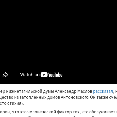
ер нижнетагильской думы Александр Маслов
рассказал
,
ество из затопленных домов Антоновского. Он также счё
сто стихия».
верен, что это человеческий фактор тех, кто обслуживае