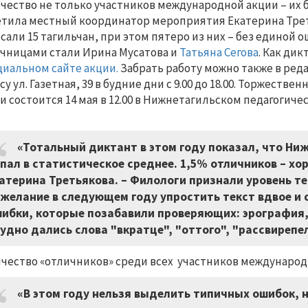
чество не только участников международной акции – их
тила местный координатор мероприятия Екатерина Третья
сали 15 тагильчан, при этом пятеро из них – без единой 
чницами стали Ирина Мусатова и
Татьяна Сегова
. Как ди
иальном сайте акции.
Забрать работу можно также в реда
су ул. Газетная, 39 в будние дни с 9.00 до 18.00. Торжест
и состоится 14 мая в 12.00 в Нижнетагильском педагогичес
«Тотальный диктант в этом году показал, что Ни
пал в статистическое среднее. 1,5% отличников – хо
атерина Третьякова. – Филологи признали уровень 
желание в следующем году упростить текст вдвое и 
ибки, которые позабавили проверяющих: эрография,
удно дались слова "вкратце", "оттого", "рассвирепе
чество «отличников» среди всех участников международ
«В этом году нельзя выделить типичных ошибок, 