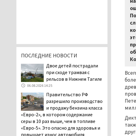
на
ош
По
сл
ко
эт
пр
об
ПОСЛЕДНИЕ НОВОСТИ
Ко
Двое детей пострадали
при сходе трамвая с
Всег
рельсов в Нижнем Тагиле
боле
06.08.2026 14:25
древ
пров
Правительство РФ
Пете
разрешило производство
милл
и продажу бензина класса
«Евро-2», в котором содержание
Дикт
серы в 10 раз выше, чем в топливе
такж
«Евро-5». Это опасно для здоровья и
друг
повышает износ автомобиля