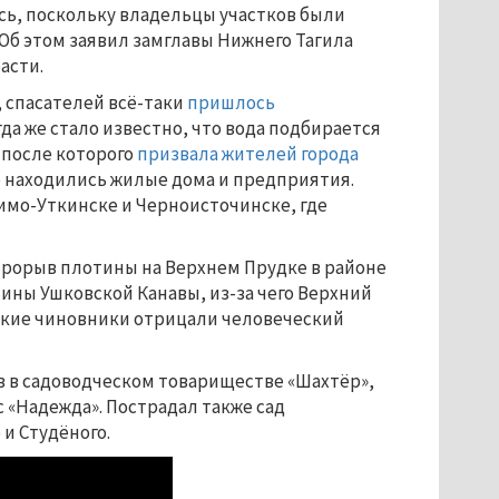
сь, поскольку владельцы участков были
Об этом заявил замглавы Нижнего Тагила
асти.
, спасателей всё-таки
пришлось
гда же стало известно, что вода подбирается
 после которого
призвала жителей города
е находились жилые дома и предприятия.
имо-Уткинске и Черноисточинске, где
 прорыв плотины на Верхнем Прудке в районе
ны Ушковской Канавы, из-за чего Верхний
ьские чиновники отрицали человеческий
ов в садоводческом товариществе «Шахтёр»,
к/с «Надежда». Пострадал также сад
 и Студёного.