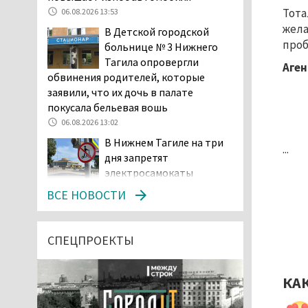
Тота
06.08.2026 13:53
жела
В Детской городской
проб
больнице № 3 Нижнего
Тагила опровергли
Аген
обвинения родителей, которые
заявили, что их дочь в палате
покусала бельевая вошь
06.08.2026 13:02
В Нижнем Тагиле на три
...
дня запретят
электросамокаты
06.08.2026 11:41
ВСЕ НОВОСТИ
«Я уверен, это бельевая
вошь». Родители 10-
летней девочки
СПЕЦПРОЕКТЫ
пожаловались на кровососущих
паразитов, которые искусали их
КА
ребёнка в детской больнице
Нижнего Тагила