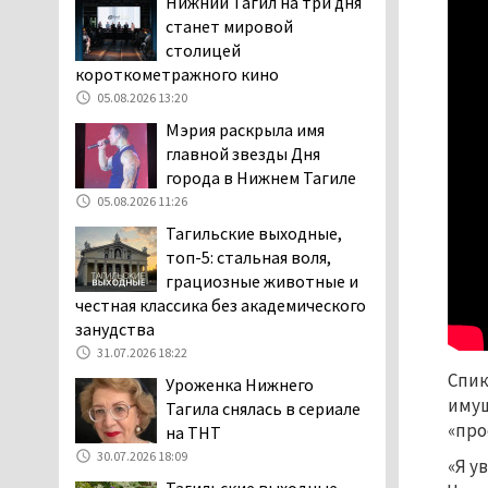
Нижний Тагил на три дня
Тагильчане пожаловались на плохой
станет мировой
обзор из-за высокой травы у дороги
столицей
на перекрёстке улиц Серова и
короткометражного кино
Первомайской
05.08.2026 13:20
04.08.2026 16:53
Мэрия раскрыла имя
Отлавливать собак в
главной звезды Дня
Нижнем Тагиле будут
города в Нижнем Тагиле
«дорожники»
05.08.2026 11:26
04.08.2026 15:26
Тагильские выходные,
На фоне острой нехватки
топ-5: стальная воля,
полицейских в Нижнем
грациозные животные и
Тагиле растёт
честная классика без академического
подростковая преступность
занудства
04.08.2026 14:58
31.07.2026 18:22
Спик
Нижний Тагил — лидер по
Уроженка Нижнего
выявленным нарушениям
имущ
Тагила снялась в сериале
при утилизации
«про
на ТНТ
строительного мусора
30.07.2026 18:09
«Я у
04.08.2026 13:45