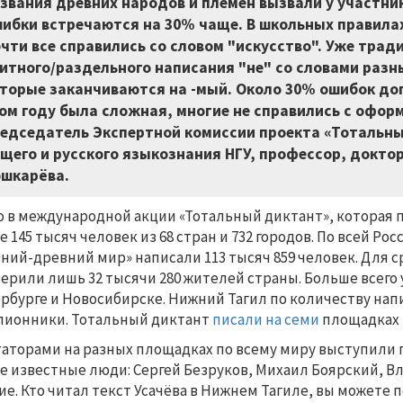
звания древних народов и племен вызвали у участни
ибки встречаются на 30% чаще. В школьных правилах
чти все справились со словом "искусство". Уже тр
итного/раздельного написания "не" со словами разны
торые заканчиваются на -мый. Около 30% ошибок доп
ом году была сложная, многие не справились с офор
едседатель Экспертной комиссии проекта «Тотальн
щего и русского языкознания НГУ, профессор, докто
шкарёва.
о в международной акции «Тотальный диктант», которая п
е 145 тысяч человек из 68 стран и 732 городов. По всей Ро
ний-древний мир» написали 113 тысяч 859 человек. Для ср
ерили лишь 32 тысячи 280 жителей страны. Больше всего 
рбурге и Новосибирске. Нижний Тагил по количеству на
ионники. Тотальный диктант
писали на семи
площадках в
аторами на разных площадках по всему миру выступили 
е известные люди: Сергей Безруков, Михаил Боярский, 
ие. Кто читал текст Усачёва в Нижнем Тагиле, вы можете