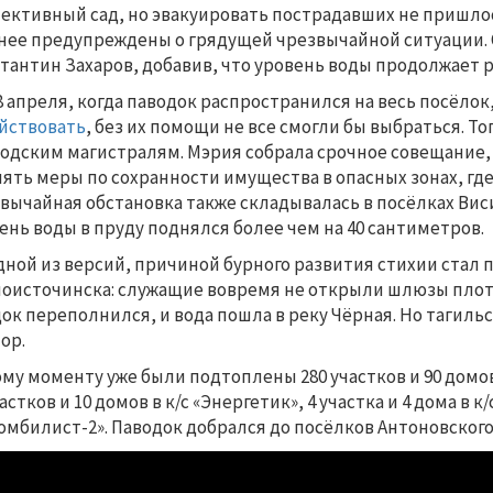
ективный сад, но эвакуировать пострадавших не пришло
нее предупреждены о грядущей чрезвычайной ситуации. 
тантин Захаров, добавив, что уровень воды продолжает р
8 апреля, когда паводок распространился на весь посёлок
йствовать
, без их помощи не все смогли бы выбраться. То
родским магистралям. Мэрия собрала срочное совещание,
ять меры по сохранности имущества в опасных зонах, гд
вычайная обстановка также складывалась в посёлках Вис
ень воды в пруду поднялся более чем на 40 сантиметров.
дной из версий, причиной бурного развития стихии стал
оисточинска: служащие вовремя не открыли шлюзы плоти
ок переполнился, и вода пошла в реку Чёрная. Но тагил
ор.
ому моменту уже были подтоплены 280 участков и 90 дом
частков и 10 домов в к/с «Энергетик», 4 участка и 4 дома в 
омбилист-2». Паводок добрался до посёлков Антоновского