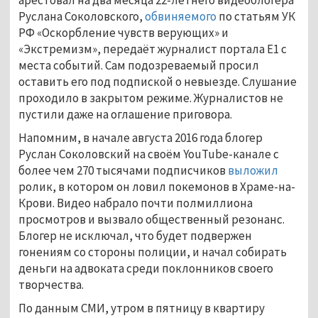
Руслана Соколовского,
обвиняемого
по статьям УК
РФ «Оскорбление чувств верующих» и
«Экстремизм», передаёт журналист портала E1 с
места событий. Сам подозреваемый просил
оставить его под подпиской о невыезде. Слушание
проходило в закрытом режиме. Журналистов не
пустили даже на оглашение приговора.
Напомним, в начале августа 2016 года блогер
Руслан Соколовский на своём YouTube-канале с
более чем 270 тысячами подписчиков
выложил
ролик, в котором он ловил покемонов в Храме-на-
Крови. Видео набрало почти полмиллиона
просмотров и вызвало общественный резонанс.
Блогер не исключал, что будет подвержен
гонениям со стороны полиции, и начал собирать
деньги на адвоката среди поклонников своего
творчества.
По данным СМИ, утром в пятницу в квартиру