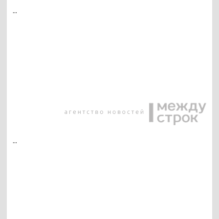
...
...