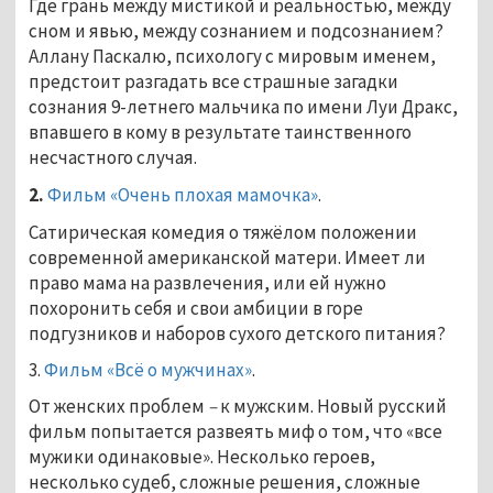
Где грань между мистикой и реальностью, между
сном и явью, между сознанием и подсознанием?
Аллану Паскалю, психологу с мировым именем,
предстоит разгадать все страшные загадки
сознания 9-летнего мальчика по имени Луи Дракс,
впавшего в кому в результате таинственного
несчастного случая.
2.
Фильм «Очень плохая мамочка»
.
Сатирическая комедия о тяжёлом положении
современной американской матери. Имеет ли
право мама на развлечения, или ей нужно
похоронить себя и свои амбиции в горе
подгузников и наборов сухого детского питания?
3.
Фильм «Всё о мужчинах»
.
От женских проблем
–
к мужским. Новый русский
фильм попытается развеять миф о том, что «все
мужики одинаковые». Несколько героев,
несколько судеб, сложные решения, сложные