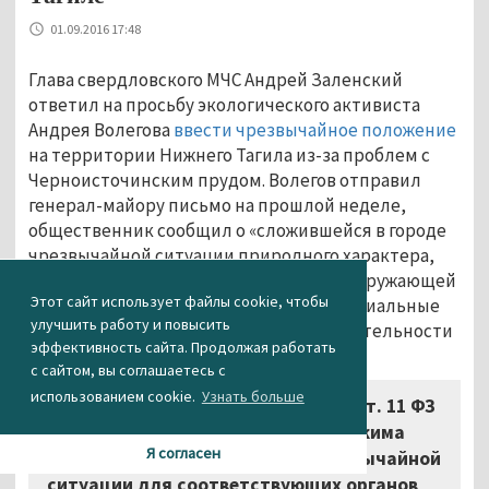
01.09.2016 17:48
Глава свердловского МЧС Андрей Заленский
ответил на просьбу экологического активиста
Андрея Волегова
ввести чрезвычайное положение
на территории Нижнего Тагила из-за проблем с
Черноисточинским прудом. Волегов отправил
генерал-майору письмо на прошлой неделе,
общественник сообщил о «сложившейся в городе
чрезвычайной ситуации природного характера,
наносящей ущерб здоровью людей и окружающей
Этот сайт использует файлы cookie, чтобы
природной среде, значительные материальные
улучшить работу и повысить
потери и нарушение условий жизнедеятельности
эффективность сайта. Продолжая работать
населения».
с сайтом, вы соглашаетесь с
использованием cookie.
Узнать больше
«В соответствии с п. “и” ч. 2 ст. 11 ФЗ
от 21.12.1994 № 68-ФЗ введение режима
Я согласен
повышенной готовности или чрезвычайной
ситуации для соответствующих органов