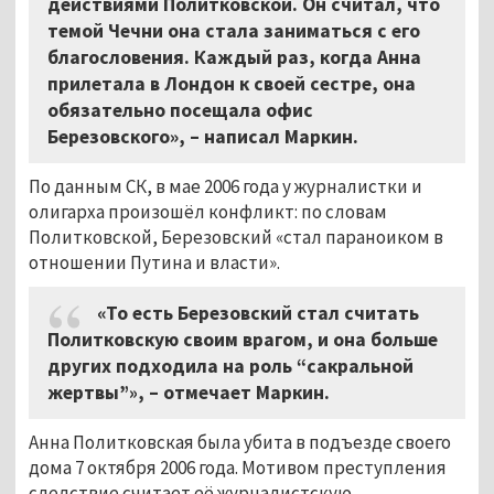
действиями Политковской. Он считал, что
темой Чечни она стала заниматься с его
благословения. Каждый раз, когда Анна
прилетала в Лондон к своей сестре, она
обязательно посещала офис
Березовского», – написал Маркин.
По данным СК, в мае 2006 года у журналистки и
олигарха произошёл конфликт: по словам
Политковской, Березовский «стал параноиком в
отношении Путина и власти».
«То есть Березовский стал считать
Политковскую своим врагом, и она больше
других подходила на роль “сакральной
жертвы”
»
, – отмечает Маркин.
Анна Политковская была убита в подъезде своего
дома 7 октября 2006 года. Мотивом преступления
следствие считает её журналистскую