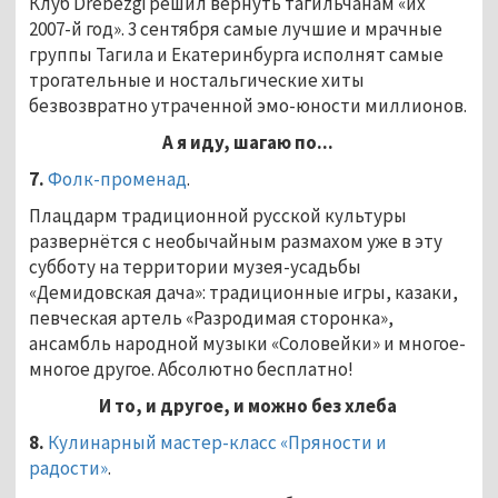
Клуб Drebezgi решил вернуть тагильчанам «их
2007-й год». 3 сентября самые лучшие и мрачные
группы Тагила и Екатеринбурга исполнят самые
трогательные и ностальгические хиты
безвозвратно утраченной эмо-юности миллионов.
А я иду, шагаю по...
7.
Фолк-променад
.
Плацдарм традиционной русской культуры
развернётся с необычайным размахом уже в эту
субботу на территории музея-усадьбы
«Демидовская дача»: традиционные игры, казаки,
певческая артель «Разродимая сторонка»,
ансамбль народной музыки «Соловейки» и многое-
многое другое. Абсолютно бесплатно!
И то, и другое, и можно без хлеба
8.
Кулинарный мастер-класс «Пряности и
радости»
.