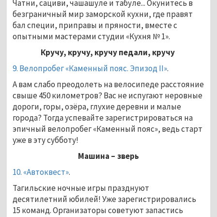
Чатни, сациви, чашашуле и табуле... Окунитесь в
безграничный мир заморской кухни, где правят
бал специи, приправы и пряности, вместе с
опытными мастерами студии «Кухня № 1».
Кручу, кручу, кручу педали, кручу
9. Велопробег «Каменный пояс. Эпизод II»
.
А вам слабо преодолеть на велосипеде расстояние
свыше 450 километров? Вас не испугают неровные
дороги, горы, озёра, глухие деревни и малые
города? Тогда успевайте зарегистрироваться на
эпичный велопробег «Каменный пояс», ведь старт
уже в эту субботу!
Машина
–
зверь
10. «Автоквест»
.
Тагильские ночные игры празднуют
десятилетний юбилей! Уже зарегистрировались
15 команд. Организаторы советуют запастись