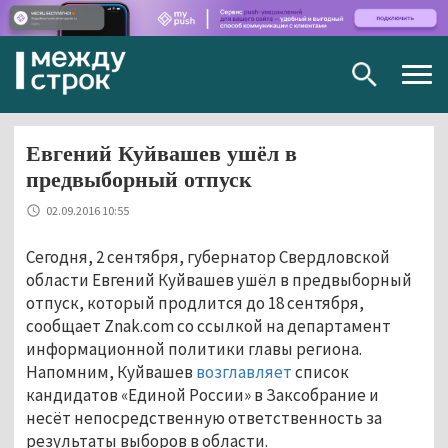
Togg
navig
Евгений Куйвашев ушёл в
предвыборный отпуск
02.09.2016 10:55
Сегодня, 2 сентября, губернатор Свердловской
области Евгений Куйвашев ушёл в предвыборный
отпуск, который продлится до 18 сентября,
сообщает Znak.com со ссылкой на департамент
информационной политики главы региона.
Напомним, Куйвашев
возглавляет
список
кандидатов «Единой России» в Заксобрание и
несёт непосредственную ответственность за
результаты выборов в области.