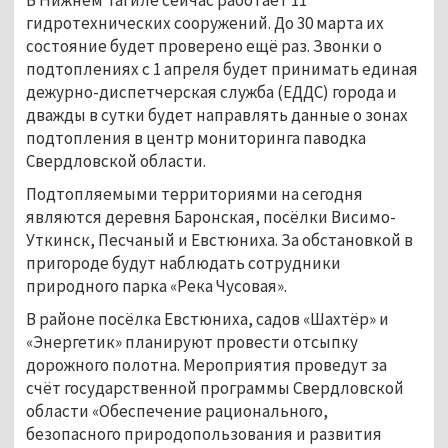
В Нижнем Тагиле сейчас работает 11
гидротехнических сооружений. До 30 марта их
состояние будет проверено ещё раз. Звонки о
подтоплениях с 1 апреля будет принимать единая
дежурно-диспетчерская служба (ЕДДС) города и
дважды в сутки будет направлять данные о зонах
подтопления в центр мониторинга паводка
Свердловской области.
Подтопляемыми территориями на сегодня
являются деревня Баронская, посёлки Висимо-
Уткинск, Песчаный и Евстюниха. За обстановкой в
пригороде будут наблюдать сотрудники
природного парка «Река Чусовая».
В районе посёлка Евстюниха, садов «Шахтёр» и
«Энергетик» планируют провести отсыпку
дорожного полотна. Мероприятия проведут за
счёт государственной программы Свердловской
области «Обеспечение рационального,
безопасного природопользования и развития