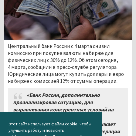
Центральный банк России с 4 марта снизил
комиссию при покупке валюты на бирже для
физических лиц с 30% до 12%. Об этом сегодня,
4 марта, сообщили в пресс-службе регулятора.
Юридические лица могут купить доллары и евро
на бирже с комиссией 12% от суммы операции.
«Банк России, дополнительно
проанализировав ситуацию, для
выравнивания конкурентных условий на
рынке и поддержания финансовой
стабильности с 4
марта 2022 года снижает
Этот сайт использует файлы cookie, чтобы
улучшить работу и повысить
комиссию для физических лиц на операции