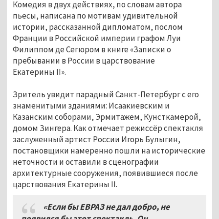
Комедия в двух действиях, по словам автора
пьесы, написана по мотивам удивительной
истории, рассказанной дипломатом, послом
Франции в Российской империи графом Луи
Филиппом де Сегюром в книге «Записки о
пребывании в России в царствование
Екатерины II».
Зритель увидит парадный Санкт-Петербург с его
знаменитыми зданиями: Исаакиевским и
Казанским соборами, Эрмитажем, Кунсткамерой,
домом Зингера. Как отмечает режиссёр спектакля
заслуженный артист России Игорь Булыгин,
постановщики намеренно пошли на исторические
неточности и оставили в сценографии
архитектурные сооружения, появившиеся после
царствования Екатерины II.
«Если бы ЕВРАЗ не дал добро, не
появился бы этот спектакль. Он