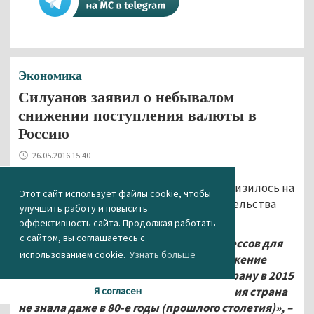
Экономика
Силуанов заявил о небывалом
снижении поступления валюты в
Россию
26.05.2016 15:40
Поступление валюты в РФ в 2015 году снизилось на
Этот сайт использует файлы cookie, чтобы
13% ВВП, сообщил на заседании правительства
улучшить работу и повысить
министр финансов Антон Силуанов.
эффективность сайта. Продолжая работать
с сайтом, вы соглашаетесь с
«Прошлый год стал годом больших стрессов для
использованием cookie.
Узнать больше
российской экономики и бюджета, снижение
поступления иностранной валюты в страну в 2015
году составило 13% ВВП, такого снижения страна
Я согласен
не знала даже в 80-е годы (прошлого столетия)», –