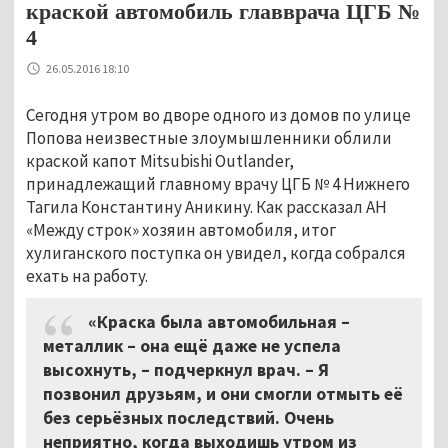
краской автомобиль главврача ЦГБ №
4
26.05.2016 18:10
Сегодня утром во дворе одного из домов по улице
Попова неизвестные злоумышленники облили
краской капот Mitsubishi Outlander,
принадлежащий главному врачу ЦГБ № 4 Нижнего
Тагила Константину Аникину. Как рассказал АН
«Между строк» хозяин автомобиля, итог
хулиганского поступка он увидел, когда собрался
ехать на работу.
«Краска была автомобильная –
металлик – она ещё даже не успела
высохнуть,
–
подчеркнул врач. – Я
позвонил друзьям, и они смогли отмыть её
без серьёзных последствий. Очень
неприятно, когда выходишь утром из