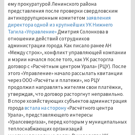
ему прокуратурой Ленинского района
представления после проверки свердловским
антикоррупционным комитетом
заявления
директора одной из крупнейших УК Нижнего
Тагила «Управление»
Дмитрия Солонкова в
отношении действий сотрудников
администрации города. Как писало ранее АН
«Между строк», конфликт управляющей компании
и мэрии начался после того, как УК расторгла
договор с «Расчётным центром Урала» (РЦУ). После
этого «Управление» начало рассылать квитанции
через ООО «Расчёты и платежи», но РЦУ
продолжил направлять жителям свои платёжки,
утверждая, что договор расторгнут неправильно.
В споре хозяйствующих субъектов администрация
города
встала на сторону
«Расчётного центра
Урала», представляющего интересы
«Уралсевергаза», перед которым у муниципальных
теплоснабжающих организаций