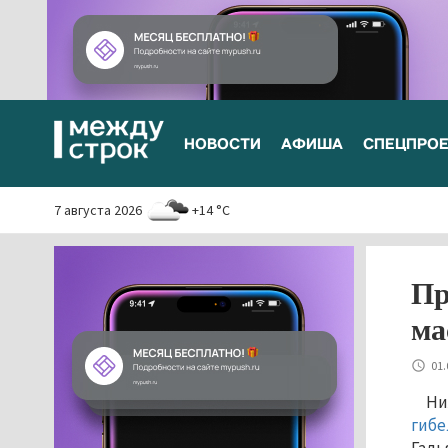
НОВОСТИ
АФИША
СПЕЦПРО
7 августа 2026
+14 °C
Пр
ма
01.
Ни
гибе