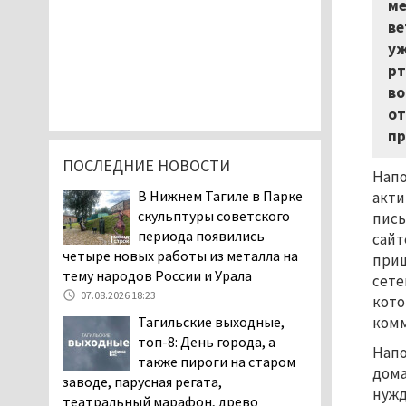
ме
ве
уж
рт
во
от
пр
ПОСЛЕДНИЕ НОВОСТИ
Напо
В Нижнем Тагиле в Парке
акт
скульптуры советского
пись
периода появились
сайт
четыре новых работы из металла на
приш
тему народов России и Урала
сете
07.08.2026 18:23
кото
комм
Тагильские выходные,
топ-8: День города, а
Напо
также пироги на старом
дома
заводе, парусная регата,
нужд
театральный марафон, древо