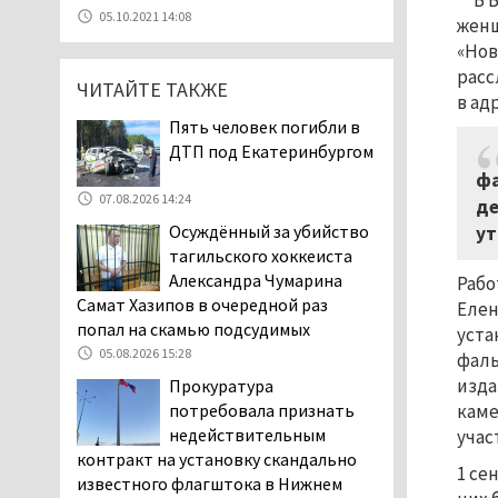
В 
07.08.2026 11:47
05.10.2021 14:08
женщ
Екатеринбург подвергся
«Нов
атаке БПЛА, восемь из
расс
ЧИТАЙТЕ ТАКЖЕ
них были сбиты, три
в ад
упали на крышу логистического
Пять человек погибли в
центра
ДТП под Екатеринбургом
07.08.2026 11:28
фа
Тагильские спасатели
07.08.2026 14:24
де
помогли заблудившемуся
Осуждённый за убийство
ут
в лесу мужчине найти
тагильского хоккеиста
дорогу домой
Александра Чумарина
Рабо
06.08.2026 16:28
Самат Хазипов в очередной раз
Елен
Прокуратура
попал на скамью подсудимых
уста
Дзержинского района
05.08.2026 15:28
фаль
Нижнего Тагила
изда
Прокуратура
возбудила административное дело в
каме
потребовала признать
отношении «Водоканала-НТ» из-за
недействительным
учас
отсутствия холодной воды
контракт на установку скандально
1 се
06.08.2026 15:42
известного флагштока в Нижнем