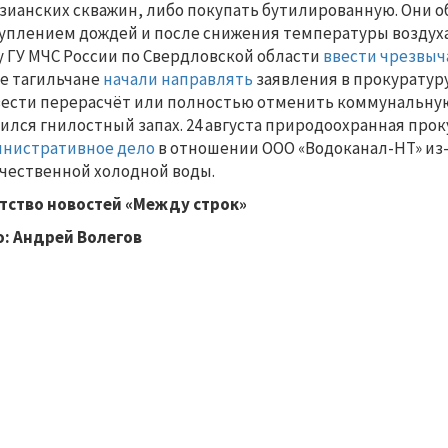
зианских скважин, либо покупать бутилированную. Они о
уплением дождей и после снижения температуры воздуха
у ГУ МЧС России по Свердловской области
ввести чрезвы
е тагильчане
начали направлять
заявления в прокуратур
ести перерасчёт или полностью отменить коммунальную 
ился гнилостный запах. 24 августа природоохранная про
нистративное дело
в отношении ООО «Водоканал-НТ» из
чественной холодной воды.
тство новостей «Между строк»
: Андрей Волегов