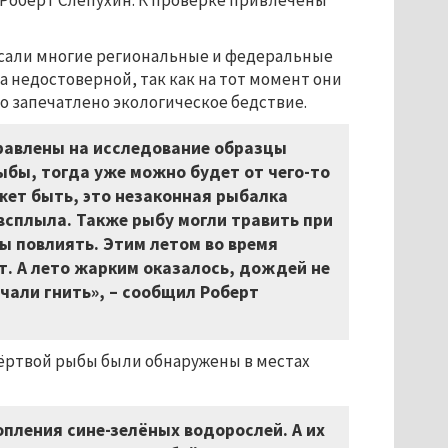
 Роберт Слепухин. К проверке привлечены
исали многие региональные и федеральные
 недостоверной, так как на тот момент они
о запечатлено экологическое бедствие.
равлены на исследование образцы
бы, тогда уже можно будет от чего-то
жет быть, это незаконная рыбалка
всплыла. Также рыбу могли травить при
ы повлиять. Этим летом во время
т. А лето жарким оказалось, дождей не
чали гнить», – сообщил Роберт
мёртвой рыбы были обнаружены в местах
пления сине-зелёных водорослей. А их