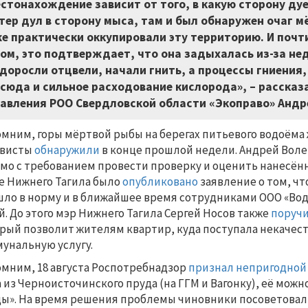
стонахождение зависит от того, в какую сторону дует
тер дул в сторону мыса, там и был обнаружен очаг 
е практически оккупировали эту территорию. И поч
ом, это подтверждает, что она задыхалась из-за не
доросли отцвели, начали гнить, а процессы гниения,
сюда и сильное расходование кислорода», – рассказ
авления РОО Свердловской области «Экоправо» Андре
мним, горы мёртвой рыбы на берегах питьевого водоёма
ивисты
обнаружили
в конце прошлой недели. Андрей Вол
мо с требованием провести проверку и оценить нанесён
е Нижнего Тагила было
опубликовано
заявление о том, чт
ло в норму и в ближайшее время сотрудниками ООО «Во
й. До этого мэр Нижнего Тагила Сергей Носов также
поруч
рый позволит жителям квартир, куда поступала некачест
унальную услугу.
мним, 18 августа Роспотребнадзор
признал непригодной
 из Черноисточинского пруда (на ГГМ и Вагонку), её мож
ы». На время решения проблемы чиновники посоветовали