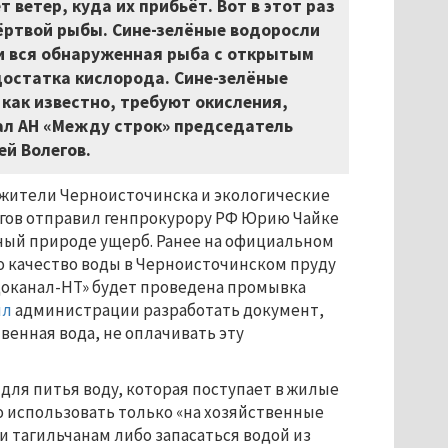
 ветер, куда их прибьёт. Вот в этот раз
мёртвой рыбы. Сине-зелёные водоросли
ти вся обнаруженная рыба с открытым
достатка кислорода. Сине-зелёные
 как известно, требуют окисления,
ал АН «Между строк» председатель
й Волегов.
 жители Черноисточинска и экологические
егов отправил генпрокурору РФ Юрию Чайке
ный природе ущерб. Ранее на официальном
о качество воды в Черноисточинском пруду
доканал-НТ» будет проведена промывка
ил
администрации разработать документ,
венная вода, не оплачивать эту
для питья воду, которая поступает в жилые
но использовать только «на хозяйственные
 тагильчанам либо запасаться водой из