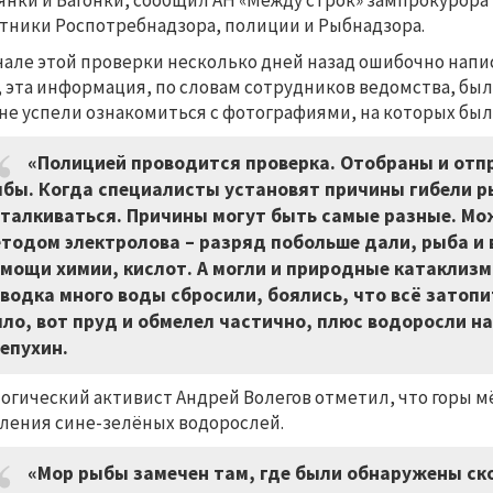
янки и Вагонки, сообщил АН «Между строк» зампрокурора
тники Роспотребнадзора, полиции и Рыбнадзора.
чале этой проверки несколько дней назад ошибочно нап
 эта информация, по словам сотрудников ведомства, была
не успели ознакомиться с фотографиями, на которых был
«Полицией проводится проверка. Отобраны и отп
бы. Когда специалисты установят причины гибели ры
талкиваться. Причины могут быть самые разные. Мо
тодом электролова – разряд побольше дали, рыба и 
мощи химии, кислот. А могли и природные катаклизм
водка много воды сбросили, боялись, что всё затопи
ло, вот пруд и обмелел частично, плюс водоросли на
епухин.
огический активист Андрей Волегов отметил, что горы 
ления сине-зелёных водорослей.
«Мор рыбы замечен там, где были обнаружены ско