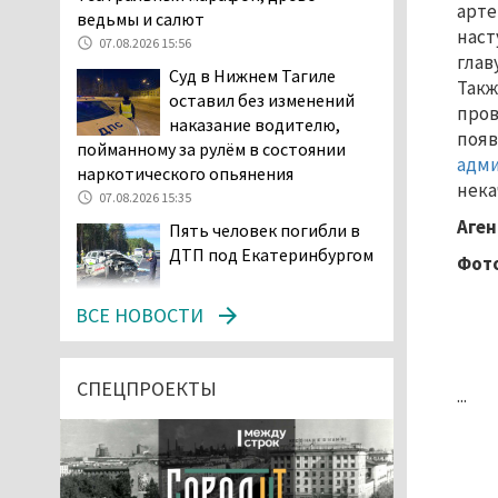
арте
ведьмы и салют
наст
07.08.2026 15:56
глав
Суд в Нижнем Тагиле
Такж
оставил без изменений
пров
наказание водителю,
появ
пойманному за рулём в состоянии
адми
наркотического опьянения
нека
07.08.2026 15:35
Аген
Пять человек погибли в
ДТП под Екатеринбургом
Фото
07.08.2026 14:24
ВСЕ НОВОСТИ
Тагильские спасатели
проникли в квартиру
через балкон, чтобы
СПЕЦПРОЕКТЫ
...
помочь пенсионерке
07.08.2026 14:20
В Красноуральске хитрый
водитель BMW ездил с