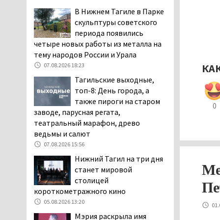
дня запретят
В Нижнем Тагиле в Парке
электросамокаты
скульптуры советского
06.08.2026 11:41
периода появились
четыре новых работы из металла на
«Я уверен, это бельевая
тему народов России и Урала
вошь». Родители 10-
07.08.2026 18:23
летней девочки
КА
пожаловались на кровососущих
Тагильские выходные,
паразитов, которые искусали их
топ-8: День города, а
ребёнка в детской больнице
также пироги на старом
0
Нижнего Тагила
заводе, парусная регата,
05.08.2026 17:59
театральный марафон, древо
ведьмы и салют
Директора уральского
07.08.2026 15:56
предприятия по
производству дронов
Нижний Тагил на три дня
Ме
«Упырь» подорвали в автомобиле
станет мировой
под Екатеринбургом
столицей
Пе
05.08.2026 17:05
короткометражного кино
05.08.2026 13:20
Эксперты назвали
01.
причины массового мора
Мэрия раскрыла имя