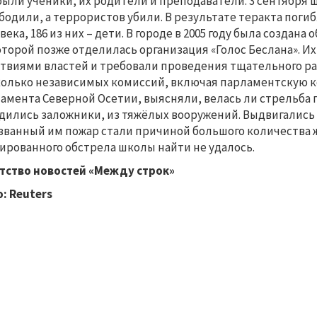
были ученики, их родители и преподаватели. 3 сентября
бодили, а террористов убили. В результате теракта погиб
века, 186 из них – дети. В городе в 2005 году была создан
оторой позже отделилась организация «Голос Беслана». 
твиями властей и требовали проведения тщательного ра
олько независимых комиссий, включая парламентскую 
амента Северной Осетии, выясняли, велась ли стрельба 
дились заложники, из тяжёлых вооружений. Выдвигались 
званный им пожар стали причиной большого количества 
ированного обстрела школы найти не удалось.
тство новостей «Между строк»
: Reuters