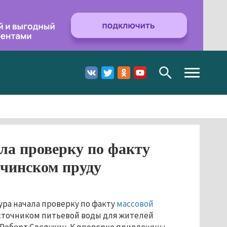
Toggle
navigation
ла проверку по факту
очинском пруду
ра начала проверку по факту
массовой
сточником питьевой воды для жителей