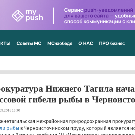
ЕКТЫ
Советы МС
МСнаобеде
О НАС
ПРО бизнес
окуратура Нижнего Тагила нача
ссовой гибели рыбы в Черноист
09.2016 16:30
жнетагильская межрайонная природоохранная прокурату
ли рыбы
в Черноисточинском пруду, который является и