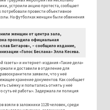
тами траурных мероприятий несколько
ники, устроили акцию протеста, сообщает
ок потребовали провести объективное
школы. На футболках женщин были обвинения
снили женщин от центра зала,
 пока проходила официальная
еслав Битаров», – сообщило издание,
анизации «Голос Беслана» Элла Кесева.
 газеты» и интернет-издания «Такие дела»
ержали и доставили в отделение для
равоохранители заявили, что у неё
ежащее хранение документов. Как сообщает
ть съёмку и попытались отнять у неё
то суть её работы». Задержала ли полиция
тов взяли в заложники 1128 человек, среди