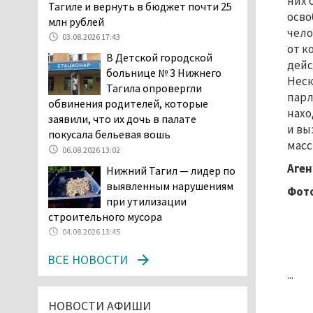
них 
Двое детей пострадали
Тагиле и вернуть в бюджет почти 25
осво
при сходе трамвая с
млн рублей
чело
рельсов в Нижнем Тагиле
03.08.2026 17:43
от к
06.08.2026 14:25
В Детской городской
дейс
Правительство РФ
больнице № 3 Нижнего
Неск
разрешило производство
Тагила опровергли
парл
и продажу бензина класса
обвинения родителей, которые
нахо
«Евро-2», в котором содержание
заявили, что их дочь в палате
и вы
серы в 10 раз выше, чем в топливе
покусала бельевая вошь
масс
«Евро-5». Это опасно для здоровья и
06.08.2026 13:02
повышает износ автомобиля
Аген
Нижний Тагил — лидер по
06.08.2026 13:53
выявленным нарушениям
Фото
В Детской городской
при утилизации
больнице № 3 Нижнего
строительного мусора
Тагила опровергли
04.08.2026 13:45
обвинения родителей, которые
ВСЕ НОВОСТИ
заявили, что их дочь в палате
...
покусала бельевая вошь
06.08.2026 13:02
НОВОСТИ АФИШИ
В Нижнем Тагиле на три