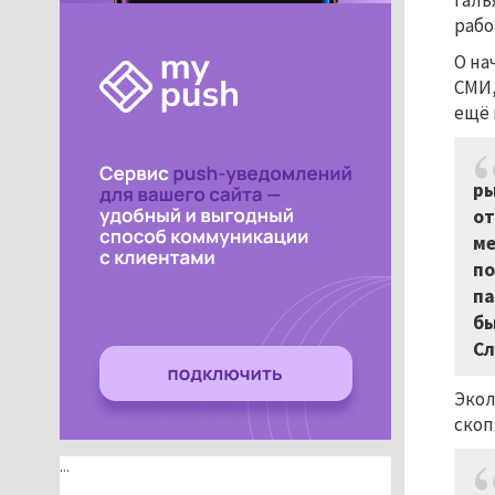
Галь
рабо
О на
СМИ,
ещё 
ры
от
ме
по
па
бы
Сл
Экол
скоп
...