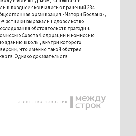
 школу взяли штурмом, заложников
ли и позднее скончались от ранений 334
а общественная организация «Матери Беслана»,
Их участники выражали недовольство
сследования обстоятельств трагедии.
комиссию Совета Федерации и комиссию
по зданию школы, внутри которого
версии, что именно такой обстрел
жертв. Однако доказательств