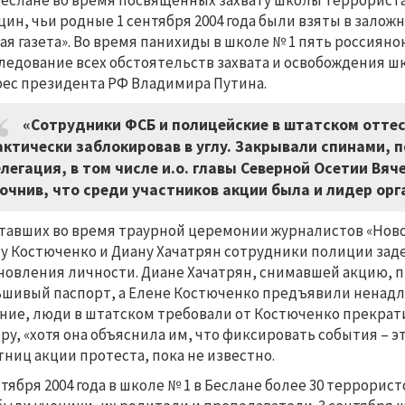
Беслане во время посвящённых захвату школы террорис
ин, чьи родные 1 сентября 2004 года были взяты в залож
ая газета». Во время панихиды в школе № 1 пять россиян
ледование всех обстоятельств захвата и освобождения 
рес президента РФ Владимира Путина.
«Сотрудники ФСБ и полицейские в штатском отте
ктически заблокировав в углу. Закрывали спинами,
легация, в том числе и.о. главы Северной Осетии Вяч
очнив, что среди участников акции была и лидер орг
тавших во время траурной церемонии журналистов «Новой
у Костюченко и Диану Хачатрян сотрудники полиции зад
новления личности. Диане Хачатрян, снимавшей акцию, п
шивый паспорт, а Елене Костюченко предъявили ненадл
ние, люди в штатском требовали от Костюченко прекрати
ру, «хотя она объяснила им, что фиксировать события – э
тниц акции протеста, пока не известно.
нтября 2004 года в школе № 1 в Беслане более 30 террорис