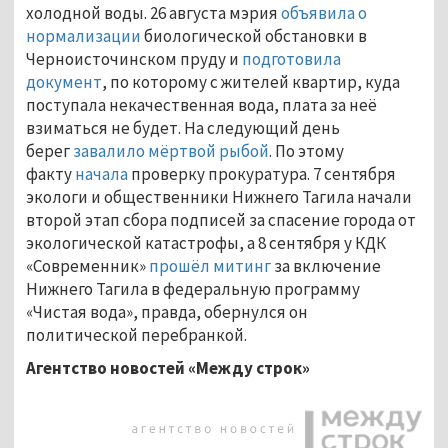
холодной воды. 26 августа мэрия
объявила о
нормализации
биологической обстановки в
Черноисточинском пруду и
подготовила
документ
, по которому с жителей квартир, куда
поступала некачественная вода, плата за неё
взиматься не будет. На следующий день
берег
завалило мёртвой рыбой
. По этому
факту
начала
проверку прокуратура. 7 сентября
экологи и общественники Нижнего Тагила начали
второй этап сбора подписей за спасение города от
экологической катастрофы, а 8 сентября у КДК
«Современник»
прошёл митинг
за включение
Нижнего Тагила в федеральную программу
«Чистая вода», правда, обернулся он
политической перебранкой.
Агентство новостей «Между строк»