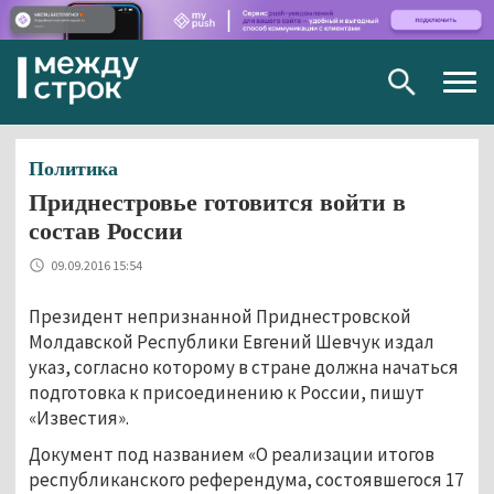
Togg
navig
Политика
Приднестровье готовится войти в
состав России
09.09.2016 15:54
Президент непризнанной Приднестровской
Молдавской Республики Евгений Шевчук издал
указ, согласно которому в стране должна начаться
подготовка к присоединению к России, пишут
«Известия».
Документ под названием «О реализации итогов
республиканского референдума, состоявшегося 17