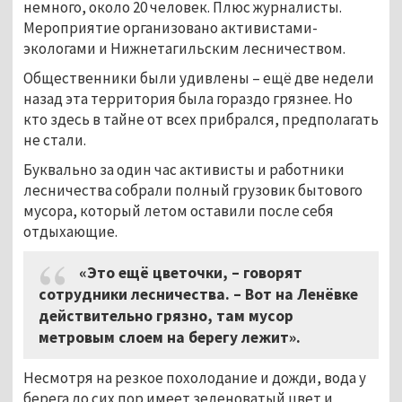
немного, около 20 человек. Плюс журналисты.
Мероприятие организовано активистами-
экологами и Нижнетагильским лесничеством.
Общественники были удивлены
–
ещё две недели
назад эта территория была гораздо грязнее. Но
кто здесь в тайне от всех прибрался, предполагать
не стали.
Буквально за один час активисты и работники
лесничества собрали полный грузовик бытового
мусора, который летом оставили после себя
отдыхающие.
«Это ещё цветочки,
–
говорят
сотрудники лесничества. – Вот на Ленёвке
действительно грязно, там мусор
метровым слоем на берегу лежит».
Несмотря на резкое похолодание и дожди, вода у
берега до сих пор имеет зеленоватый цвет и