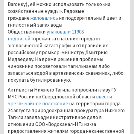
Вагонку), её можно использовать только «на
хозяйственные нужды». Рядовые
граждане
жаловались
на подозрительный цвет и
гнилостный запах воды.
Общественники
упаковали 11908
подписей
горожан за спасение города от
экологической катастрофы и отправили их
российскому премьер-министру Дмитрию
Медведеву. На время решения проблемы
чиновники посоветовали тагильчанам либо
запасаться водой в артезианских скважинах, либо
покупать бутилированную.
Активисты Нижнего Тагила попросили главу ГУ
МЧС России по Свердловской области
ввести
чрезвычайное положение
на территории города.
24 августа природоохранная прокуратура Нижнего
Тагила завела административное дело в
отношении ООО «Водоканал-НТ» из-за
предоставления жителям города некачественной