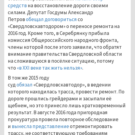
средств
на восстановление дороги своими
силами. Депутат Госдумы Александр
Петров
обещал договориться
со
«Свердловскавтодором» о переносе ремонта на
2016 год. Кроме того, в Серебрянку прибыла
комиссия Общероссийского народного фронта,
члены которой после этого заявили, что обратят
внимание правительства Свердловской области
на сложившуюся в посёлке ситуацию, потому
что
«в ХХI веке так жить нельзя»
.
В том же 2015 году
суд
обязал
«Свердловскавтодор», в ведении
которого находилась трасса, провести ремонт. По
дороге прошлись грейдерами и засыпали её
щебнем, но это принесло лишь кратковременный
результат. В августе 2016 года пригородная
прокуратура провела повторное обследование
и
вынесла представление
отремонтировать
трассу, не соответствующую требованиям