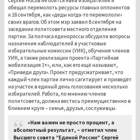
Сергей Носов не боится явки избирателей и
обещал перемолоть ресурсы главных оппонентов
к 18 сентября, как «деды когда-то перемололи»
своих врагов. Об этом мэр заявил 8 сентября на
заседании политсовета местного отделения
партии. За полчаса единороссы обсудили вопросы
назначения наблюдателей в участковые
избирательные комиссии (УИК), обучения членов
УИК, а также реализации проекта «Партийная
мобилизация 1+», или, как его ещё называют,
«Приведи друга». Проект предусматривает, что
каждый член партии лично сагитирует и приведёт
на участок в единый день голосования несколько
избирателей. Работа, по мнению членов
политсовета, должна вестись преимущественно в
ближнем круге – семья, друзья, сослуживцы.
«Нам важен не просто процент, а
абсолютный результат, – отметил член
Высшего совета ”Единой России” Сергей