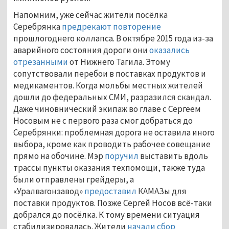
Напомним, уже сейчас жители посёлка
Серебрянка
предрекают повторение
прошлогоднего коллапса. В октябре 2015 года из-за
аварийного состояния дороги они
оказались
отрезанными
от Нижнего Тагила. Этому
сопутствовали перебои в поставках продуктов и
медикаментов. Когда мольбы местных жителей
дошли до федеральных СМИ, разразился скандал.
Даже чиновнический экипаж во главе с Сергеем
Носовым не с первого раза смог добраться до
Серебрянки: проблемная дорога не оставила иного
выбора, кроме как проводить рабочее совещание
прямо на обочине. Мэр
поручил
выставить вдоль
трассы пункты оказания техпомощи, также туда
были отправлены грейдеры, а
«Уралвагонзавод»
предоставил
КАМАЗы для
поставки продуктов. Позже Сергей Носов всё-таки
добрался до посёлка. К тому времени ситуация
стабилизировалась. Жители
начали сбор