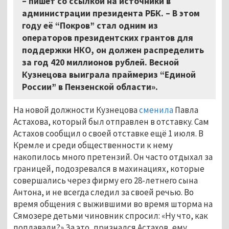
–
пишет со ссылкой на источники в
администрации президента РБК.
–
В этом
году её “Покров” стал одним из
операторов президентских грантов для
поддержки НКО, он должен распределить
за год 420 миллионов рублей. Весной
Кузнецова выиграла праймериз “Единой
России” в Пензенской области».
На новой должности Кузнецова
сменила
Павла
Астахова, который был отправлен в отставку. Сам
Астахов сообщил о своей отставке ещё 1 июля. В
Кремле и среди общественности к нему
накопилось много претензий. Он часто отдыхал за
границей, подозревался в махинациях, которые
совершались через фирму его 28-летнего сына
Антона, и не всегда следил за своей речью. Во
время общения с выжившими во время шторма на
Сямозере детьми чиновник спросил: «Ну что, как
поплавали?» За это, признался Астахов, ему