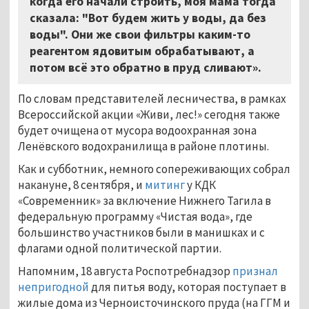
когда его начали строить, моя мама тогда
сказала: "Вот будем жить у воды, да без
воды". Они же свои фильтры каким-то
реагентом ядовитым обрабатывают, а
потом всё это обратно в пруд сливают».
По словам представителей лесничества, в рамках
Всероссийской акции «Живи, лес!» сегодня также
будет очищена от мусора водоохранная зона
Ленёвского водохранилища в районе плотины.
Как и субботник, немного сопереживающих собрал
накануне, 8 сентября, и
митинг
у КДК
«Современник» за включение Нижнего Тагила в
федеральную программу «Чистая вода», где
большинство участников были в манишках и с
флагами одной политической партии.
Напомним, 18 августа Роспотребнадзор
признал
непригодной
для питья воду, которая поступает в
жилые дома из Черноисточинского пруда (на ГГМ и