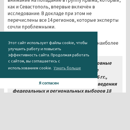
как и Севастополь, впервые включён в
исследование. В докладе при этом не
перечислены все 14 регионов, которые эксперты
сочли проблемными.
В целом эксперты КГИ констатируют
«лавинообразное снижение» в 2016 году наиболее
Этот сайт использует файлы cookie, чтобы
улучшить работу и повысить
важных характеристик.
эффективность сайта. Продолжая работать
с сайтом, вы соглашаетесь с
«Это связано с тем, что все основные
использованием cookie.
Узнать больше
перемены, накопленные в том числе
комплексом ряда решений 2014-2016 гг.,
Я согласен
были фактически отсрочены до проведения
федеральных и региональных выборов 18
сентября 2016 года»,
–
объясняют они.
Агентство новостей «Между строк»
Фото: «Ридус»