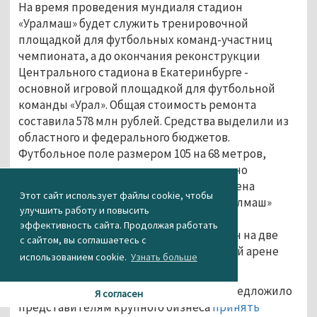
На время проведения мундиаля стадион
«Уралмаш» будет служить тренировочной
площадкой для футбольных команд-участниц
чемпионата, а до окончания реконструкции
Центрального стадиона в Екатеринбурге -
основной игровой площадкой для футбольной
команды «Урал». Общая стоимость ремонта
составила 578 млн рублей. Средства выделили из
областного и федерального бюджетов.
Футбольное поле размером 105 на 68 метров,
кроме натурального покрытия, оснащено
системой подогрева и полива, а сама арена
Этот сайт использует файлы cookie, чтобы
вмещает 10 тысяч зрителей. Также «Уралмаш»
улучшить работу и повысить
станет вторым стадионом в России, где
эффективность сайта. Продолжая работать
информационный экран будет разделён на две
с сайтом, вы соглашаетесь с
части, что позволит установить на новой арене
использованием cookie.
Узнать больше
сразу два табло.
В конце июня руководство ФК «Урал» предложило
Я согласен
представителям крупного бизнеса
принять