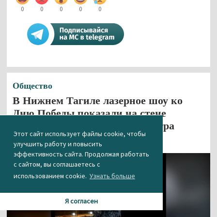
0
0
0
0
0
Общество
В Нижнем Тагиле лазерное шоу ко
Дню Победы показали на стене
недостроенного торгового центра
Этот сайт использует файлы cookie, чтобы
08.05.2021 16:11
улучшить работу и повысить
эффективность сайта. Продолжая работать
с сайтом, вы соглашаетесь с
использованием cookie.
Узнать больше
Я согласен