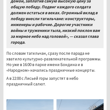
домой, заплатив самую высокую цену за
общую победу. Подвиг каждого солдата
должен остаться в веках. Огромный вклад в
победу внесли тагильчане: конструкторы,
инженеры и рабочие. Дорогие участники
войны и труженики тыла, низкий поклон вам
за мирное небо над головой», — сказал глава
города
.
По словам тагильчан, сразу после парада не
хватило культурно-развлекательной программы.
Но уже в 16:00 в парке имени Бондина и в
«Народном» начались праздничные концерты.
А в 22:00 с Лисьей горы запустят в небо
праздничный салют.