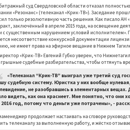
битражный суд Свердловской области отказал полностью
ании «Резонанс» (телеканал «Крик-ТВ»). Заседание прошло
сил только резолютивную часть решения. Как писало АН 
ракт, заключённый в апреле 2015 года, на освещение дея
и с существенным нарушением условий исполнителем». 
ется несоответствие конкурсной документации лицензии
ию, не имеет права на эфирное вещание в Нижнем Тагиле
иректор «Крик-ТВ» Евгений Губко уверен, что Нижнетаги
грышные судебные разбирательства, чтобы оттянуть вр
«Телеканал “Крик-ТВ” выиграл уже третий суд гос
шу судебную систему. Юристка у них вообще нулевая
левидение, не разобравшись в элементарных вещах. 
ло видеть, как она краснеет. Мне понятно, что они х
 2016 год, потому что деньги уже потрачены», - расс
аменеджер продолжает настаивать на сговоре руководс
ить телеканалу за выполненную работу, и жёстко отзывае