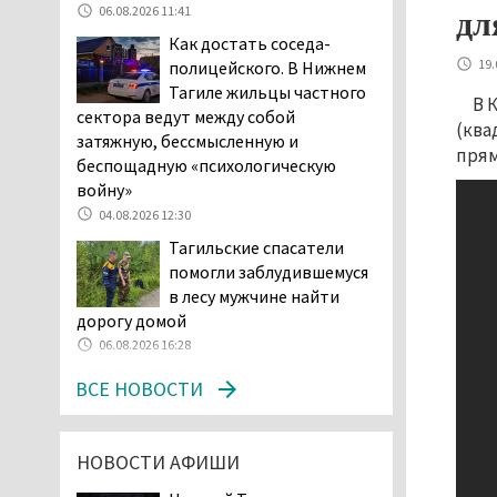
06.08.2026 11:41
дл
начала купального сезона
Как достать соседа-
погиб 21 человек
19.
полицейского. В Нижнем
05.08.2026 14:05
Тагиле жильцы частного
В 
Нижний Тагил на три дня
сектора ведут между собой
станет мировой
(ква
затяжную, бессмысленную и
столицей
прям
беспощадную «психологическую
короткометражного кино
войну»
05.08.2026 13:20
04.08.2026 12:30
Мэрия раскрыла имя
Тагильские спасатели
главной звезды Дня
помогли заблудившемуся
города в Нижнем Тагиле
в лесу мужчине найти
05.08.2026 11:26
дорогу домой
В Нижнем Тагиле
06.08.2026 16:28
разыскивают 45-летнего
ВСЕ НОВОСТИ
Виталия Говорухина
05.08.2026 11:10
Во втором квартале
НОВОСТИ АФИШИ
текущего года
мошенники украли у