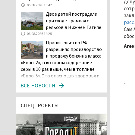
депу
06.08.2026 15:42
сотр
Двое детей пострадали
закл
при сходе трамвая с
расс
рельсов в Нижнем Тагиле
Сам 
06.08.2026 14:25
обос
Правительство РФ
Аген
разрешило производство
и продажу бензина класса
«Евро-2», в котором содержание
серы в 10 раз выше, чем в топливе
«Евро-5». Это опасно для здоровья и
...
повышает износ автомобиля
ВСЕ НОВОСТИ
06.08.2026 13:53
В Детской городской
больнице № 3 Нижнего
СПЕЦПРОЕКТЫ
Тагила опровергли
обвинения родителей, которые
заявили, что их дочь в палате
покусала бельевая вошь