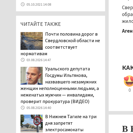
Эксперты назвали
05.10.2021 14:08
Свер
причины массового мора
обра
рыбы в Свердловской
жило
области
ЧИТАЙТЕ ТАКЖЕ
05.08.2026 16:31
Аген
Почти половина дорог в
Осуждённый за убийство
Свердловской области не
тагильского хоккеиста
соответствует
Александра Чумарина
нормативам
Самат Хазипов в очередной раз
03.08.2026 14:47
попал на скамью подсудимых
КА
Уральского депутата
05.08.2026 15:28
Госдумы Ильтякова,
Уральского депутата
назвавшего незамужних
Госдумы Ильтякова,
женщин неполноценными людьми, а
0
назвавшего незамужних
неженатых мужчин — инвалидами,
женщин неполноценными людьми, а
проверит прокуратура (ВИДЕО)
неженатых мужчин — инвалидами,
05.08.2026 14:40
проверит прокуратура (ВИДЕО)
В Нижнем Тагиле на три
05.08.2026 14:40
дня запретят
На водоёмах
В 
электросамокаты
Свердловской области с