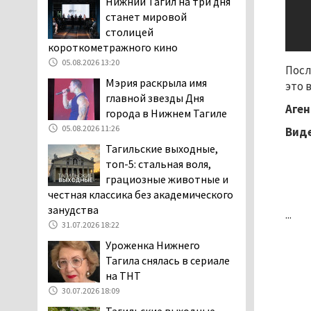
Нижний Тагил на три дня
клиентов российских банков 7,4 млрд
станет мировой
рублей
столицей
05.08.2026 10:58
короткометражного кино
05.08.2026 13:20
Жителей центра Нижнего
Посл
Тагила напугала система
Мэрия раскрыла имя
это 
оповещения о
главной звезды Дня
Аген
заложенной бомбе
города в Нижнем Тагиле
04.08.2026 17:57
05.08.2026 11:26
Виде
«Выезжать на круговое
Тагильские выходные,
движение здесь очень
топ-5: стальная воля,
опасно: машин, которые
грациозные животные и
надо пропускать, почти не видно».
честная классика без академического
Тагильчане пожаловались на плохой
занудства
...
обзор из-за высокой травы у дороги
31.07.2026 18:22
на перекрёстке улиц Серова и
Уроженка Нижнего
Первомайской
Тагила снялась в сериале
04.08.2026 16:53
на ТНТ
Отлавливать собак в
30.07.2026 18:09
Нижнем Тагиле будут