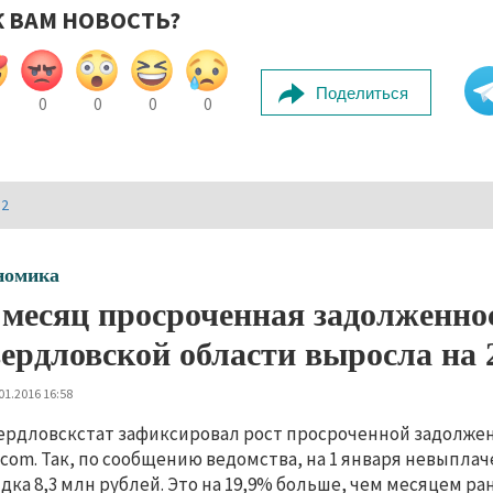
К ВАМ НОВОСТЬ?
Поделиться
0
0
0
0
И2
номика
 месяц просроченная задолженнос
ердловской области выросла на
01.2016 16:58
ердловскстат зафиксировал рост просроченной задолжен
.com. Так, по сообщению ведомства, на 1 января невыпла
дка 8,3 млн рублей. Это на 19,9% больше, чем месяцем ра