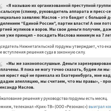
«Я называю их организованной преступной группи
сальскую (спикер, руководитель аппарата и пресс-сек
ициально заявляю: Маслов – это бандит с большой д
делением “Единой России”, партии власти! А они по
ртией жуликов и воров. Мы свои деньги получим, даж
ня уже принцип – посадить Маслова минимум на 7 лет
седатель Нижнетагильской гордумы утверждает, что ека
е вступления решения суда в законную силу.
«Мы же законопослушные. Деньги зарезервированы
плачены. Я пока не могу точно сказать, будем ли мы
ня юрист ещё не приехала из Екатеринбурга, мне надо
дадим апелляцию, мы считаем, что мы правы», - пр
ександр Маслов.
бжалование решения у руководства гордумы есть месяц.
мним, телеканал «Крик-ТВ» (ООО «Резонанс»)
выиграл ко