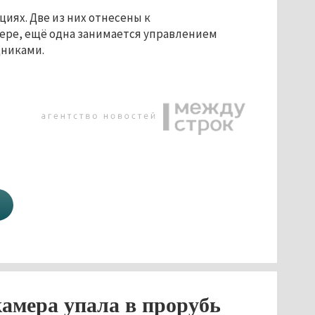
циях. Две из них отнесены к
ере, ещё одна занимается управлением
дниками.
амера упала в прорубь