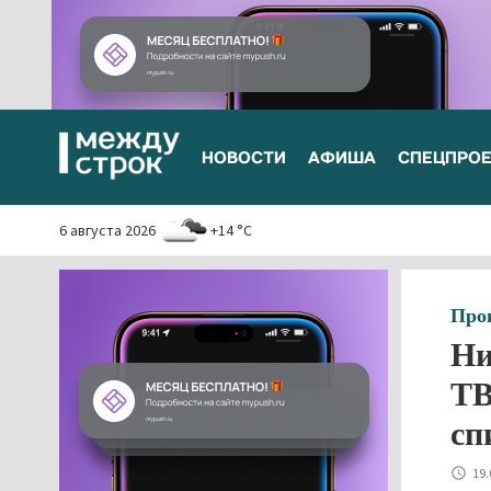
НОВОСТИ
АФИША
СПЕЦПРО
6 августа 2026
+14 °C
Про
Ни
ТВ
сп
19.