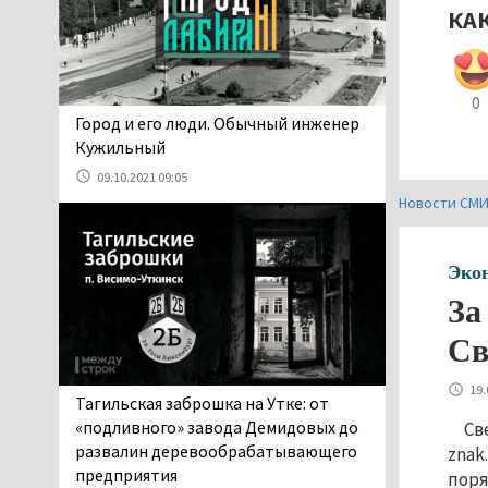
06.08.2026 13:02
КА
В Нижнем Тагиле на три
дня запретят
электросамокаты
0
06.08.2026 11:41
​​​​​​​Город и его люди. Обычный инженер
«Я уверен, это бельевая
Кужильный
вошь». Родители 10-
09.10.2021 09:05
летней девочки
Новости СМ
пожаловались на кровососущих
паразитов, которые искусали их
ребёнка в детской больнице
Эко
Нижнего Тагила
За
05.08.2026 17:59
Св
Директора уральского
предприятия по
производству дронов
19.
Тагильская заброшка на Утке: от
«Упырь» подорвали в автомобиле
«подливного» завода Демидовых до
Св
под Екатеринбургом
развалин деревообрабатывающего
znak
05.08.2026 17:05
предприятия
поря