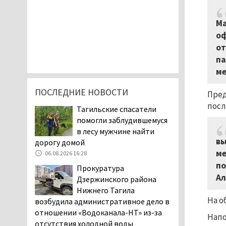
Ма
оф
от
па
ме
ПОСЛЕДНИЕ НОВОСТИ
Пред
посл
Тагильские спасатели
помогли заблудившемуся
в лесу мужчине найти
вы
дорогу домой
ме
06.08.2026 16:28
по
Прокуратура
Ал
Дзержинского района
Нижнего Тагила
На о
возбудила административное дело в
отношении «Водоканала-НТ» из-за
Напо
отсутствия холодной воды