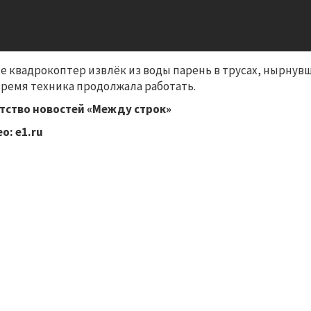
е квадрокоптер извлёк из воды парень в трусах, нырнувш
время техника продолжала работать.
тство новостей «Между строк»
о: е1.
ru