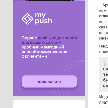
Ар
комп
огла
конт
связ
явля
мнен
Генд
прои
на
те
бы
на
Меди
...
плат