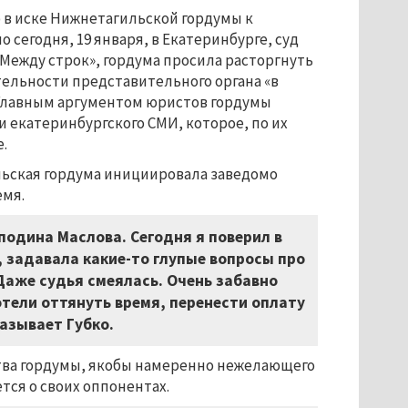
 в иске Нижнетагильской гордумы к
 сегодня, 19 января, в Екатеринбурге, суд
«Между строк», гордума просила расторгнуть
тельности представительного органа «в
Главным аргументом юристов гордумы
 екатеринбургского СМИ, которое, по их
.
льская гордума инициировала заведомо
емя.
подина Маслова. Сегодня я поверил в
, задавала какие-то глупые вопросы про
Даже судья смеялась. Очень забавно
отели оттянуть время, перенести оплату
казывает Губко.
тва гордумы, якобы намеренно нежелающего
тся о своих оппонентах.