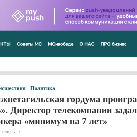
ЕКТЫ
Советы МС
МСнаобеде
О НАС
ПРО бизнес
исшествия
Политика
жнетагильская гордума проигра
». Директор телекомпании задал
икера «минимум на 7 лет»
01.2016 17:07