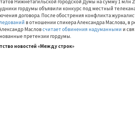
татов Нижнетагильской городской Думы на сумму 1 млн 25
удники гордумы объявили конкурс под местный телеканал
ючения договора. После обострения конфликта журналис
ледований
в отношении спикера Александра Маслова, в 
Александр Маслов
считает обвинения надуманными
и свя
нованные претензии гордумы.
тство новостей «Между строк»