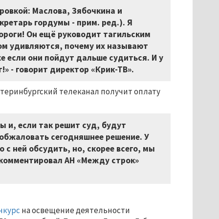
ровкой: Маслова, Зябочкина и
ретарь гордумы - прим. ред.). Я
ороги! Он ещё руководит тагильским
том удивляются, почему их называют
е если они пойдут дальше судиться. И у
!» - говорит директор «Крик-ТВ».
теринбургский телеканал получит оплату
 и, если так решит суд, будут
 обжаловать сегодняшнее решение. У
 с ней обсудить, но, скорее всего, мы
окомментировал АН «Между строк»
нкурс
на освещение деятельности