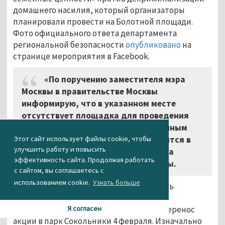
домашнего насилия, который организаторы
планировали провести на Болотной площади.
Фото официального ответа департамента
региональной безопасности
опубликовано
на
странице мероприятия в Facebook.
«По поручению заместителя мэра
Москвы в правительстве Москвы
информирую, что в указанном месте
отсутствует площадка для проведения
публичного мероприятия с заявленным
Этот сайт использует файлы cookie, чтобы
количеством участников», – говорится в
улучшить работу и повысить
официальном ответе департамента
эффективность сайта. Продолжая работать
региональной безопасности Москвы.
с сайтом, вы соглашаетесь с
использованием cookie.
Узнать больше
Организаторы митинга намерены подать
уведомление в префектуру Восточного
административного округа Москвы на перенос
Я согласен
акции в парк Сокольники 4 февраля. Изначально