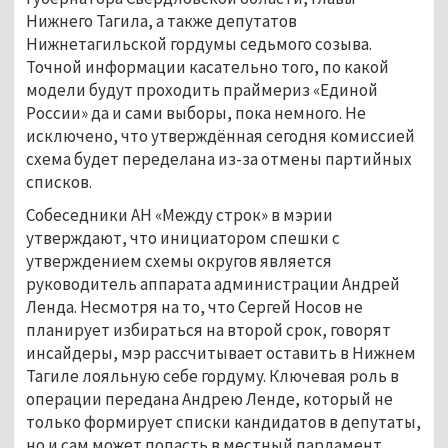
Нижнего Тагила, а также депутатов
Нижнетагильской гордумы седьмого созыва.
Точной информации касательно того, по какой
модели будут проходить праймериз «Единой
России» да и сами выборы, пока немного. Не
исключено, что утверждённая сегодня комиссией
схема будет переделана из-за отмены партийных
списков.
Собеседники АН «Между строк» в мэрии
утверждают, что инициатором спешки с
утверждением схемы округов является
руководитель аппарата администрации Андрей
Ленда. Несмотря на то, что Сергей Носов не
планирует избираться на второй срок, говорят
инсайдеры, мэр рассчитывает оставить в Нижнем
Тагиле лояльную себе гордуму. Ключевая роль в
операции передана Андрею Ленде, который не
только формирует списки кандидатов в депутаты,
но и сам может попасть в местный парламент.