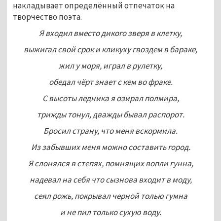
накладывает определённый отпечаток на
творчество поэта.
Я входил вместо дикого зверя в клетку,
выжигал свой срок и кликуху гвоздем в бараке,
жил у моря, играл в рулетку,
обедал чёрт знает с кем во фраке.
С высоты ледника я озирал полмира,
трижды тонул, дважды бывал распорот.
Бросил страну, что меня вскормила.
Из забывших меня можно составить город.
Я слонялся в степях, помнящих вопли гунна,
надевал на себя что сызнова входит в моду,
сеял рожь, покрывал черной толью гумна
и не пил только сухую воду.