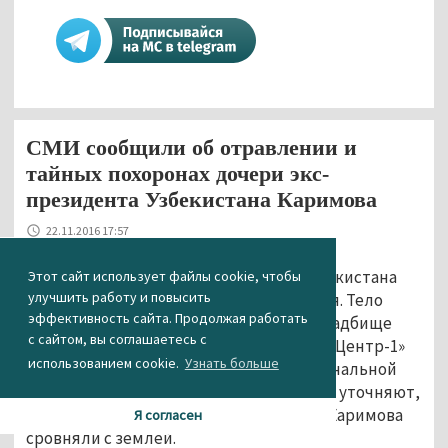
СМИ сообщили об отравлении и
тайных похоронах дочери экс-
президента Узбекистана Каримова
22.11.2016 17:57
Старшая дочь бывшего президента Узбекистана
Этот сайт использует файлы cookie, чтобы
улучшить работу и повысить
Ислама Каримова умерла от отравления. Тело
эффективность сайта. Продолжая работать
Гульнары Каримовой похоронили на кладбище
с сайтом, вы соглашаетесь с
«Минор» в Ташкенте, сообщает портал «Центр-1»
использованием cookie.
Узнать больше
со ссылкой на источник в Службе национальной
безопасности Узбекистана. Журналисты уточняют,
что после захоронения могилу дочери Каримова
Я согласен
сровняли с землёй.