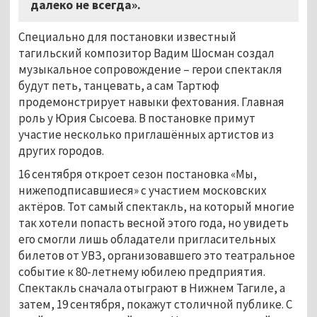
далеко не всегда».
Специально для постановки известный
тагильский композитор Вадим Шосман создал
музыкальное сопровождение – герои спектакля
будут петь, танцевать, а сам Тартюф
продемонстрирует навыки фехтования. Главная
роль у Юрия Сысоева. В постановке примут
участие несколько приглашённых артистов из
других городов.
16 сентября откроет сезон постановка «Мы,
нижеподписавшиеся» с участием московских
актёров. Тот самый спектакль, на который многие
так хотели попасть весной этого года, но увидеть
его смогли лишь обладатели пригласительных
билетов от УВЗ, организовавшего это театральное
событие к 80-летнему юбилею предприятия.
Спектакль сначала отыграют в Нижнем Тагиле, а
затем, 19 сентября, покажут столичной публике. С