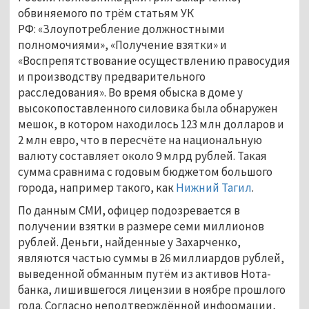
обвиняемого по трём статьям УК
РФ: «Злоупотребление должностными
полномочиями», «Получение взятки» и
«Воспрепятствование осуществлению правосудия
и производству предварительного
расследования». Во время обыска в доме у
высокопоставленного силовика была обнаружен
мешок, в котором находилось 123 млн долларов и
2 млн евро, что в пересчёте на национальную
валюту составляет около 9 млрд рублей. Такая
сумма сравнима с годовым бюджетом большого
города, например такого, как
Нижний Тагил
.
По данным СМИ, офицер подозревается в
получении взятки в размере семи миллионов
рублей. Деньги, найденные у Захарченко,
являются частью суммы в 26 миллиардов рублей,
выведенной обманным путём из активов Нота-
банка, лишившегося лицензии в ноябре прошлого
года. Согласно неподтверждённой информации,