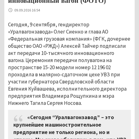
инновационный вагон (ФОТО)
09.09.2016 16:54
Сегодня, 9 сентября, гендиректор
«Уралвагонзавода» Олег Сиенко и глава АО
«Федеральная грузовая компания» (ФГК, дочернее
общество ОАО «РЖД») Алексей Тайчер подписали
акт передачи 10-тысячного инновационного
вагона. Церемония передачи полувагона на
пространстве 15-20 модели номер 12 196 02
проходила в малярно-сдаточном цехе УВЗ при
участии губернатора Свердловской области
Евгения Куйвашева, исполнительного директора
предприятия Владимира Рощупкина и мэра
Нижнего Тагила Сергея Носова.
«Сегодня “Уралвагонзавод” – это
крупнейшее машиностроительное
предприятие не только региона, но и