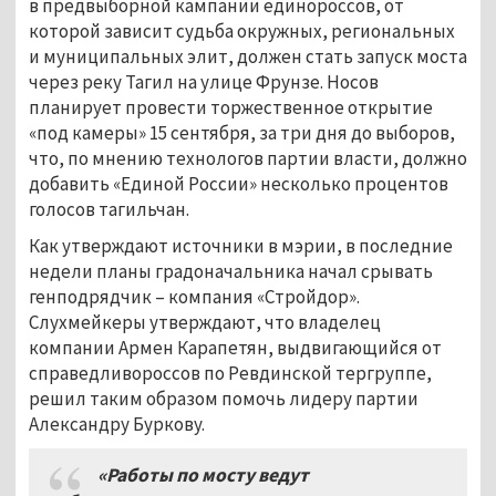
в предвыборной кампании единороссов, от
которой зависит судьба окружных, региональных
и муниципальных элит, должен стать запуск моста
через реку Тагил на улице Фрунзе. Носов
планирует провести торжественное открытие
«под камеры» 15 сентября, за три дня до выборов,
что, по мнению технологов партии власти, должно
добавить «Единой России» несколько процентов
голосов тагильчан.
Как утверждают источники в мэрии, в последние
недели планы градоначальника начал срывать
генподрядчик – компания «Стройдор».
Слухмейкеры утверждают, что владелец
компании Армен Карапетян, выдвигающийся от
справедливороссов по Ревдинской тергруппе,
решил таким образом помочь лидеру партии
Александру Буркову.
«Работы по мосту ведут