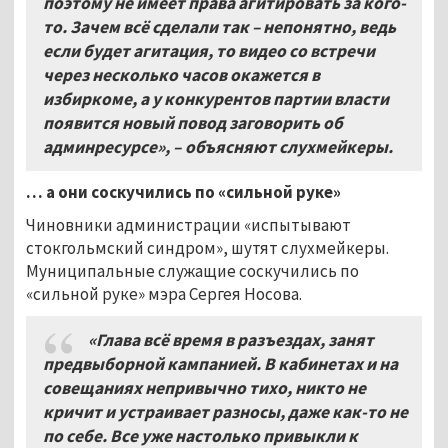
поэтому не имеет права агитировать за кого-
то. Зачем всё сделали так – непонятно, ведь
если будет агитация, то видео со встречи
через несколько часов окажется в
избиркоме, а у конкурентов партии власти
появится новый повод заговорить об
админресурсе», – объясняют слухмейкеры.
… а они соскучились по «сильной руке»
Чиновники администрации «испытывают
стокгольмский синдром», шутят слухмейкеры.
Муниципальные служащие соскучились по
«сильной руке» мэра Сергея Носова.
«Глава всё время в разъездах, занят
предвыборной кампанией. В кабинетах и на
совещаниях непривычно тихо, никто не
кричит и устраивает разносы, даже как-то не
по себе. Все уже настолько привыкли к