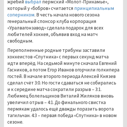
жребий
выбрал
пермский «Молот-Прикамье»,
который у «бобров» считается
принципиальным
соперником
. В честь начала нового сезона
генеральный спонсор клуба корпорация
«Уралвагонзавод» сделала подарок для всех
любителей хоккея, объявив вход на матч
свободным.
Переполненные родные трибуны заставили
хоккеистов «Спутника» с первых секунд матча
идти вперёд. На седьмой минуте сначала Евгений
Гасников, а потом Егор Иванов огорчили голкипера
гостей. В начале второго периода Алексей Князев
сделал счёт 3:0. Но гости сдаваться не собирались
и к середине матча сократили разрыв – 3:1.
Любимец болельщиков Виталий Жиляков вновь
увеличил отрыв – 4:1. До финального свистка
пермякам удалось ещё дважды поразить ворота
тагильчан. 4:3 – первая победа «Спутника» в новом
сезоне.