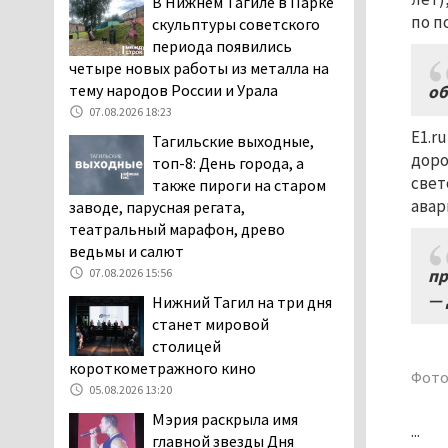
В Нижнем Тагиле в Парке
дня запретят
по п
скульптуры советского
электросамокаты
периода появились
06.08.2026 11:41
четыре новых работы из металла на
тему народов России и Урала
«Я уверен, это бельевая
об
вошь». Родители 10-
07.08.2026 18:23
летней девочки
E1.r
Тагильские выходные,
пожаловались на кровососущих
доро
топ-8: День города, а
паразитов, которые искусали их
свет
также пироги на старом
ребёнка в детской больнице
авар
заводе, парусная регата,
Нижнего Тагила
театральный марафон, древо
05.08.2026 17:59
ведьмы и салют
Директора уральского
07.08.2026 15:56
пр
предприятия по
— 
Нижний Тагил на три дня
производству дронов
станет мировой
«Упырь» подорвали в автомобиле
столицей
под Екатеринбургом
короткометражного кино
Фото
05.08.2026 17:05
05.08.2026 13:20
Эксперты назвали
Мэрия раскрыла имя
...
причины массового мора
главной звезды Дня