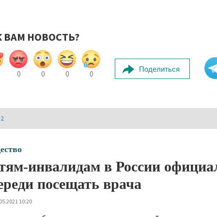
К ВАМ НОВОСТЬ?
Поделиться
0
0
0
0
И2
ество
тям-инвалидам в России официал
ереди посещать врача
05.2021 10:20