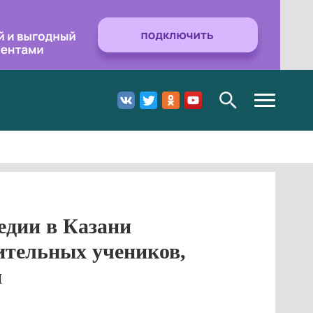
Toggle
navigation
едии в Казани
рительных учеников,
п