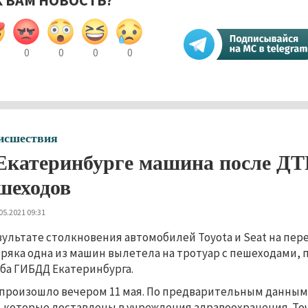
К ВАМ НОВОСТЬ?
0
0
0
0
исшествия
Екатеринбурге машина после ДТ
шеходов
05.2021 09:31
зультате столкновения автомобилей Toyota и Seat на пе
ряка одна из машин вылетела на тротуар с пешеходами, 
ба ГИБДД Екатеринбурга.
произошло вечером 11 мая. По предварительным данным, 
, которые доставлены в учреждения здравоохранения. То