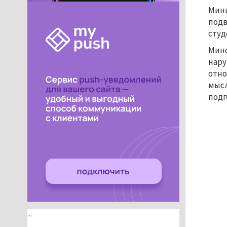
Мини
подв
студ
Мино
нару
отно
мысл
подг
...