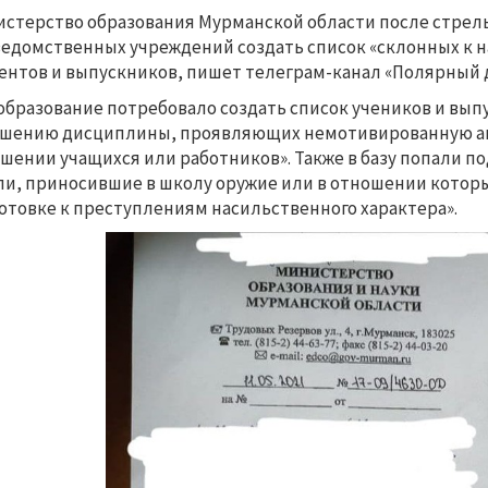
стерство образования Мурманской области после стрель
едомственных учреждений создать список «склонных к
ентов и выпускников, пишет телеграм-канал «Полярный д
бразование потребовало создать список учеников и выпу
шению дисциплины, проявляющих немотивированную аг
шении учащихся или работников». Также в базу попали 
и, приносившие в школу оружие или в отношении котор
отовке к преступлениям насильственного характера».