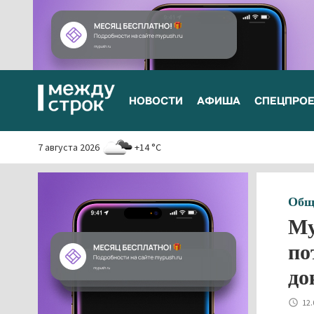
НОВОСТИ
АФИША
СПЕЦПРО
7 августа 2026
+14 °C
Общ
Му
по
до
12.