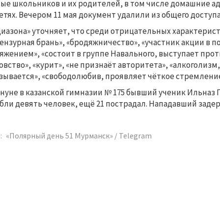
ые школьников и их родителей, в том числе домашние ад
етях. Вечером 11 мая документ удалили из общего доступа
иазона» уточняет, что среди отрицательных характерист
ензурная брань», «бродяжничество», «участник акции в 
яжением», «состоит в группе Навального, выступает прот
овство», «курит», «не признаёт авторитета», «алкоголиз
зывается», «свободолюбив, проявляет чёткое стремление
нуне в казанской гимназии № 175 бывший ученик Ильназ Г
бли девять человек, ещё 21 пострадал. Нападавший задер
:
«Полярный день 51 Мурманск» / Telegram