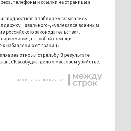
реса, телефоны и ссылки на страницы в
.
ик подростков в таблице указывались
поддержку Навального», «увлекался военным
ив российского законодательства»,
м, наркомания, от любой помощи
 к избавлению от границ».
алявиев открыл стрельбу. В результате
жан, СК возбудил дело о массовом убийстве.