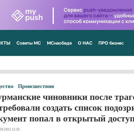
ЕКТЫ
Советы МС
МСнаобеде
О НАС
ПРО бизнес
ество
Происшествия
рманские чиновники после траг
требовали создать список подоз
кумент попал в открытый досту
05.2021 11:52