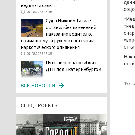
данн
ведьмы и салют
соцс
07.08.2026 15:56
«Мед
Суд в Нижнем Тагиле
«нец
оставил без изменений
снар
наказание водителю,
«вор
пойманному за рулём в состоянии
отка
наркотического опьянения
07.08.2026 15:35
Нака
Пять человек погибли в
поги
ДТП под Екатеринбургом
07.08.2026 14:24
Фото
ВСЕ НОВОСТИ
Тагильские спасатели
проникли в квартиру
...
через балкон, чтобы
СПЕЦПРОЕКТЫ
помочь пенсионерке
07.08.2026 14:20
В Красноуральске хитрый
водитель BMW ездил с