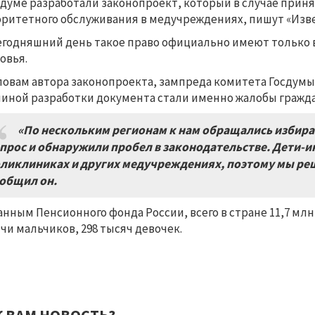
сдуме разработали законопроект, который в случае прин
ритетного обслуживания в медучреждениях, пишут «Изв
егодняшний день такое право официально имеют только
овья.
ловам автора законопроекта, зампреда комитета Госдумы
иной разработки документа стали именно жалобы гражда
«По нескольким регионам к нам обращались избират
прос и обнаружили пробел в законодательстве. Дети-
ликлиниках и других медучреждениях, поэтому мы реш
общил он.
анным Пенсионного фонда России, всего в стране 11,7 млн 
чи мальчиков, 298 тысяч девочек.