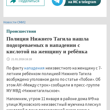
Поделиться
Новости СМИ2
Происшествия
Полиция Нижнего Тагила нашла
подозреваемых в нападении с
кислотой на женщину и ребёнка
21.01.2016 16:18
По факту
нападения
неизвестного на женщину с 7-
летним ребёнком полицией Нижнего Тагила
возбуждено уголовное дело по статье «Побои». Об
этом АН «Между строк» сообщили в пресс-группе
МУ МВД «Нижнетагильское».
Напомним, утром 11 января в районе дома №9 на
улице Жуковского неизвестный мужчина плеснул
кислотой в лицо проходившей мимо маме с