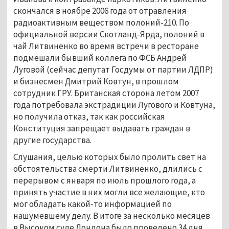
скончался в ноябре 2006 года от отравления
радиоактивным веществом полоний-210. По
официальной версии Скотланд-Ярда, полоний в
чай Литвиненко во время встречи в ресторане
подмешали бывший коллега по ФСБ Андрей
Луговой (сейчас депутат Госдумы от партии ЛДПР)
и бизнесмен Дмитрий Ковтун, в прошлом
сотрудник ГРУ. Британская сторона летом 2007
года потребовала экстрадиции Лугового и Ковтуна,
но получила отказ, так как российская
Конституция запрещает выдавать граждан в
другие государства.
Слушания, целью которых было пролить свет на
обстоятельства смерти Литвиненко, длились с
перерывом с января по июль прошлого года, а
принять участие в них могли все желающие, кто
мог обладать какой-то информацией по
нашумевшему делу. В итоге за несколько месяцев
в Высоком суде Лондона было проведено 34 дня