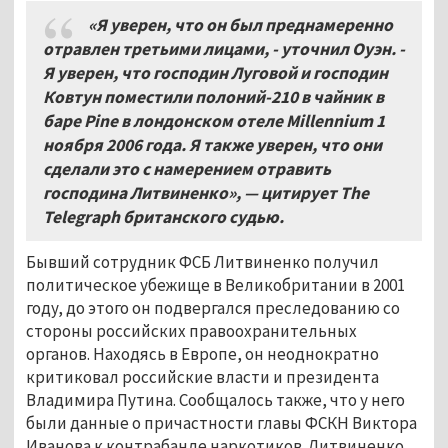
«Я уверен, что он был преднамеренно
отравлен третьими лицами, - уточнил Оуэн. -
Я уверен, что господин Луговой и господин
Ковтун поместили полоний-210 в чайник в
баре Pine в лондонском отеле Millennium 1
ноября 2006 года. Я также уверен, что они
сделали это с намерением отравить
господина Литвиненко», — цитирует The
Telegraph британского судью.
Бывший сотрудник ФСБ Литвиненко получил
политическое убежище в Великобритании в 2001
году, до этого он подвергался преследованию со
стороны российских правоохранительных
органов. Находясь в Европе, он неоднократно
критиковал российские власти и президента
Владимира Путина. Сообщалось также, что у него
были данные о причастности главы ФСКН Виктора
Иванова к контрабанде наркотиков. Литвиненко