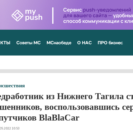
ЕКТЫ
Советы МС
МСнаобеде
О НАС
ПРО бизнес
исшествия
дработник из Нижнего Тагила с
шенников, воспользовавшись се
путчиков BlaBlaCar
05.2022 10:53