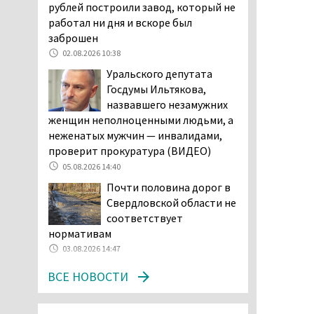
Двое детей пострадали
рублей построили завод, который не
при сходе трамвая с
работал ни дня и вскоре был
рельсов в Нижнем Тагиле
заброшен
06.08.2026 14:25
02.08.2026 10:38
Правительство РФ
Уральского депутата
разрешило производство
Госдумы Ильтякова,
и продажу бензина класса
назвавшего незамужних
«Евро-2», в котором содержание
женщин неполноценными людьми, а
серы в 10 раз выше, чем в топливе
неженатых мужчин — инвалидами,
«Евро-5». Это опасно для здоровья и
проверит прокуратура (ВИДЕО)
повышает износ автомобиля
05.08.2026 14:40
06.08.2026 13:53
Почти половина дорог в
В Детской городской
Свердловской области не
больнице № 3 Нижнего
соответствует
Тагила опровергли
нормативам
обвинения родителей, которые
03.08.2026 14:47
заявили, что их дочь в палате
ВСЕ НОВОСТИ
покусала бельевая вошь
06.08.2026 13:02
В Нижнем Тагиле на три