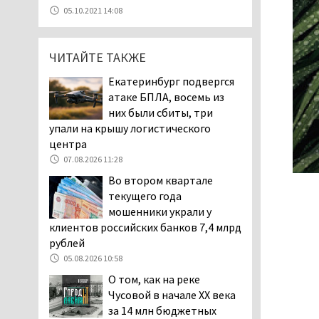
07.08.2026 11:47
05.10.2021 14:08
Екатеринбург подвергся
атаке БПЛА, восемь из
ЧИТАЙТЕ ТАКЖЕ
них были сбиты, три
упали на крышу логистического
Екатеринбург подвергся
центра
атаке БПЛА, восемь из
07.08.2026 11:28
них были сбиты, три
Тагильские спасатели
упали на крышу логистического
помогли заблудившемуся
центра
в лесу мужчине найти
07.08.2026 11:28
дорогу домой
Во втором квартале
06.08.2026 16:28
текущего года
Прокуратура
мошенники украли у
Дзержинского района
клиентов российских банков 7,4 млрд
Нижнего Тагила
рублей
возбудила административное дело в
05.08.2026 10:58
отношении «Водоканала-НТ» из-за
О том, как на реке
отсутствия холодной воды
Чусовой в начале XX века
06.08.2026 15:42
за 14 млн бюджетных