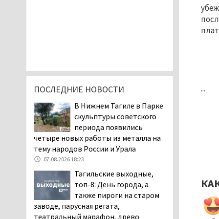
убеж
посл
плат
...
ПОСЛЕДНИЕ НОВОСТИ
В Нижнем Тагиле в Парке
скульптуры советского
периода появились
четыре новых работы из металла на
тему народов России и Урала
07.08.2026 18:23
Тагильские выходные,
КА
топ-8: День города, а
также пироги на старом
заводе, парусная регата,
театральный марафон, древо