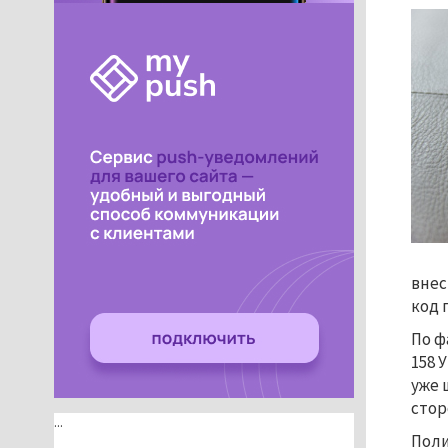
внес
код 
По ф
158 
уже 
стор
...
Поли