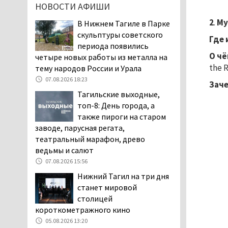
НОВОСТИ АФИШИ
дня запретят
электросамокаты
2
.
Му
В Нижнем Тагиле в Парке
06.08.2026 11:41
скульптуры советского
Где 
периода появились
«Я уверен, это бельевая
О ч
четыре новых работы из металла на
вошь». Родители 10-
the R
тему народов России и Урала
летней девочки
пожаловались на кровососущих
07.08.2026 18:23
Зач
паразитов, которые искусали их
Тагильские выходные,
ребёнка в детской больнице
топ-8: День города, а
Нижнего Тагила
также пироги на старом
05.08.2026 17:59
заводе, парусная регата,
театральный марафон, древо
Директора уральского
ведьмы и салют
предприятия по
производству дронов
07.08.2026 15:56
«Упырь» подорвали в автомобиле
Нижний Тагил на три дня
под Екатеринбургом
станет мировой
05.08.2026 17:05
столицей
короткометражного кино
Эксперты назвали
причины массового мора
05.08.2026 13:20