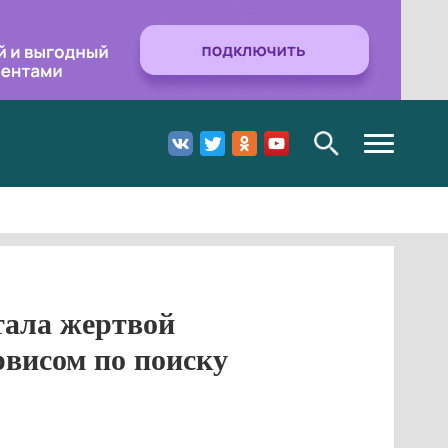
Toggle
navigation
тала жертвой
рвисом по поиску