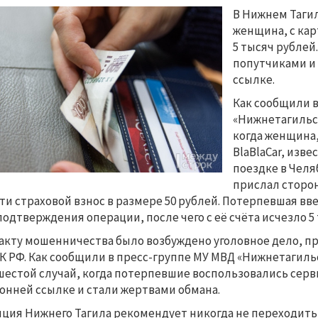
В Нижнем Таги
женщина, с ка
5 тысяч рубле
попутчиками и
ссылке.
Как сообщили в
«Нижнетагильс
когда женщина
BlaBlaCar, изв
поездке в Челя
прислал сторон
ти страховой взнос в размере 50 рублей. Потерпевшая вв
подтверждения операции, после чего с её счёта исчезло 5
акту мошенничества было возбуждено уголовное дело, пр
УК РФ. Как сообщили в пресс-группе МУ МВД «Нижнетагильск
шестой случай, когда потерпевшие воспользовались серв
онней ссылке и стали жертвами обмана.
ция Нижнего Тагила рекомендует никогда не переходить