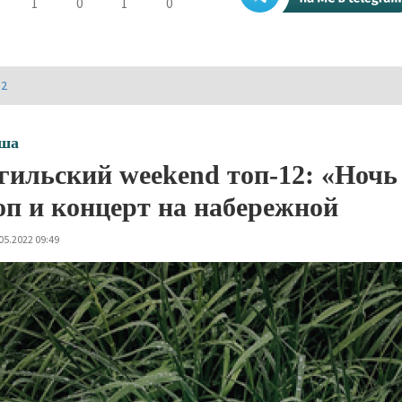
1
0
1
0
И2
ша
гильский weekend топ-12: «Ночь
оп и концерт на набережной
05.2022 09:49