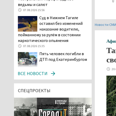
0
ведьмы и салют
07.08.2026 15:56
Суд в Нижнем Тагиле
оставил без изменений
Новости СМ
наказание водителю,
пойманному за рулём в состоянии
наркотического опьянения
Афи
07.08.2026 15:35
Та
Пять человек погибли в
св
ДТП под Екатеринбургом
20.
07.08.2026 14:24
ВСЕ НОВОСТИ
Тагильские спасатели
проникли в квартиру
через балкон, чтобы
СПЕЦПРОЕКТЫ
помочь пенсионерке
07.08.2026 14:20
В Красноуральске хитрый
водитель BMW ездил с