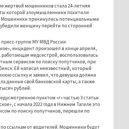
ле жертвой мошенников стала 24-летняя
рты которой злоумышленники похитили
й. Мошенники прикинулись потенциальными
 убедили женщину перейти по сторонней
 пресс-группе МУ МВД России
кое», инцидент произошёл в конце апреля,
, работающая медсестрой, воспользовалась
естным сервисом по поиску попутчиков, при
бинск. Ей написал неизвестный, который
нюю ссылку и заявил, что девушка должна
ела данные свой банковской карты, а также
 тысяч рублей.
едусмотренное пунктом «г» частью 3 статьи
ое», с начала 2022 года в Нижнем Тагиле это
исом по поиску попутчиков, перешли по
 по ссылкам от водителей. Мошенники будут