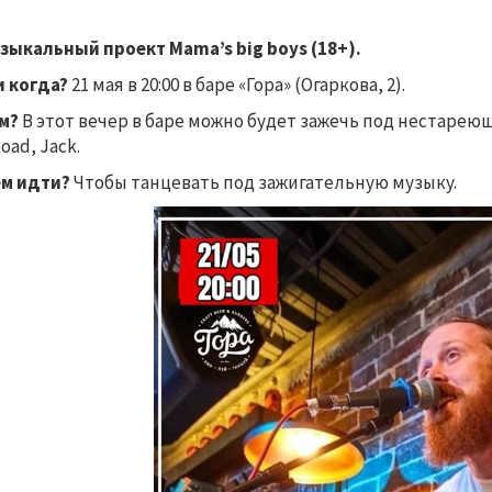
зыкальный
проект Mama’s big boys
(18+).
и когда?
21 мая в 20:00 в баре «Гора» (Огаркова, 2).
ём?
В этот вечер в баре можно будет зажечь под нестарею
oad, Jack.
ем идти?
Чтобы танцевать под зажигательную музыку.