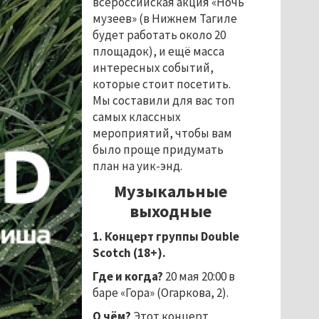
всероссийская акция «Ночь
музеев» (в Нижнем Тагиле
будет работать около 20
площадок), и ещё масса
интересных событий,
которые стоит посетить.
Мы составили для вас топ
самых классных
мероприятий, чтобы вам
было проще придумать
план на уик-энд.
Музыкальные
выходные
1. Концерт группы
Double
Scotch
(18+).
Где и когда?
20 мая 20:00 в
баре «Гора» (Огаркова, 2).
О чём?
Этот концерт