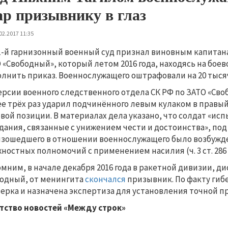
ар призывнику в глаз
02.2017 11:35
1-й гарнизонный военный суд признал виновным капитана
 «Свободный», который летом 2016 года, находясь на боев
лнить приказ. Военнослужащего оштрафовали на 20 тысяч
ерсии военного следственного отдела СК РФ по ЗАТО «Своб
е трёх раз ударил подчинённого левым кулаком в правый
вой позиции. В материалах дела указано, что солдат «и
дания, связанные с унижением чести и достоинства», под
зошедшего в отношении военнослужащего было возбужде
ностных полномочий с применением насилия (ч. 3 ст. 286 
мним, в начале декабря 2016 года в ракетной дивизии, 
одный, от менингита
скончался
призывник. По факту гиб
ерка и назначена экспертиза для установления точной п
тство новостей «Между строк»