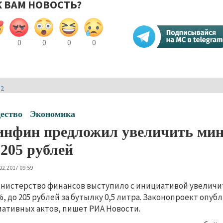
К ВАМ НОВОСТЬ?
0
0
0
0
И2
ество
Экономика
нфин предложил увеличить мин
 205 рублей
02.2017 09:59
нистерство финансов выступило с инициативой увеличи
%, до 205 рублей за бутылку 0,5 литра. Законопроект оп
ативных актов, пишет РИА Новости.