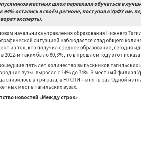
пускников местных школ переехали обучаться в лучши
к 94% остались в своём регионе, поступив в УрФУ им. пе
ворят эксперты.
ловам начальника управления образования Нижнего Тагил
графической ситуацией наблюдается спад общего колич
ент из тех, кто получил среднее образование, сегодня и
 в 2012-м таких было 80,3%, то в прошлом году этот показа
рошедшие пять лет количество выпускников тагильских 
ородние вузы, выросло с 24% до 74%. В местный филиал 
да снизилось в три раза, в НТСПИ – в пять раз. Одной из
етных мест в тагильских вузах.
тство новостей «Между строк»