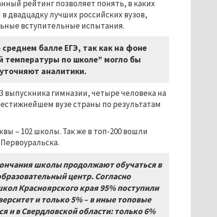
данный рейтинг позволяет понять, в каких
 в двадцадку лучших российских вузов,
ельные вступительные испытания.
среднем балле ЕГЭ, так как на фоне
й температуры по школе” могло бы
 уточняют аналитики.
23 выпускника гимназии, четыре человека на
престижнейшем вузе страны по результатам
ы – 102 школы. Так же в топ-200 вошли
 Первоуральска.
ончания школы продолжают обучаться в
-образовательный центр. Согласно
школ Красноярского края 95% поступили
ерситет и только 5% – в иные топовые
я и в Свердловской области: только 6%