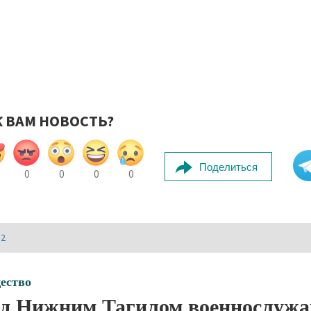
К ВАМ НОВОСТЬ?
Поделиться
0
0
0
0
И2
ество
д Нижним Тагилом военнослужа