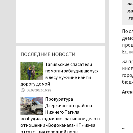
вы
ка
го
По с
демо
проц
Если
ПОСЛЕДНИЕ НОВОСТИ
За п
Тагильские спасатели
иног
помогли заблудившемуся
горо
в лесу мужчине найти
бюдж
дорогу домой
06.08.2026 16:28
Аген
Прокуратура
Дзержинского района
Нижнего Тагила
возбудила административное дело в
отношении «Водоканала-НТ» из-за
...
отсутствия холодной воды