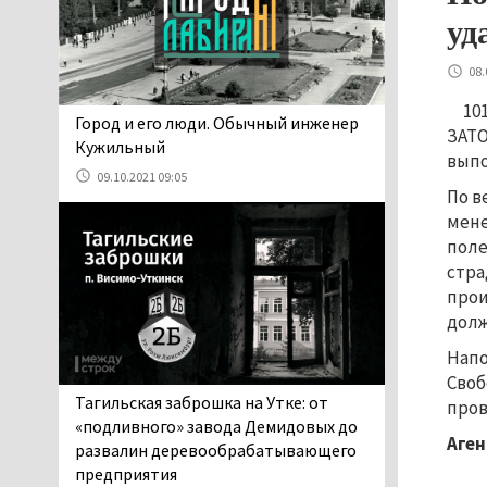
06.08.2026 13:02
уд
В Нижнем Тагиле на три
дня запретят
08.
электросамокаты
10
06.08.2026 11:41
​​​​​​​Город и его люди. Обычный инженер
ЗАТО
«Я уверен, это бельевая
Кужильный
выпо
вошь». Родители 10-
09.10.2021 09:05
летней девочки
По в
пожаловались на кровососущих
мене
паразитов, которые искусали их
поле
ребёнка в детской больнице
стра
Нижнего Тагила
прои
05.08.2026 17:59
долж
Директора уральского
Напо
предприятия по
Своб
производству дронов
Тагильская заброшка на Утке: от
пров
«Упырь» подорвали в автомобиле
«подливного» завода Демидовых до
под Екатеринбургом
Аген
развалин деревообрабатывающего
05.08.2026 17:05
предприятия