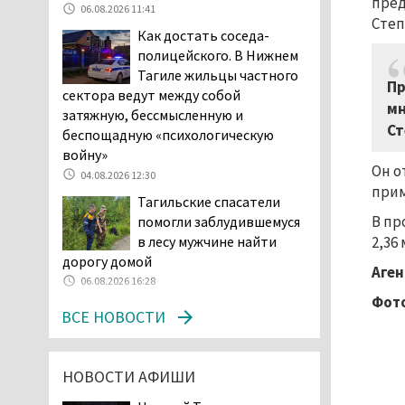
пред
06.08.2026 11:41
начала купального сезона
Степ
Как достать соседа-
погиб 21 человек
полицейского. В Нижнем
05.08.2026 14:05
Тагиле жильцы частного
Нижний Тагил на три дня
Пр
сектора ведут между собой
станет мировой
мн
затяжную, бессмысленную и
столицей
Ст
беспощадную «психологическую
короткометражного кино
войну»
05.08.2026 13:20
Он о
04.08.2026 12:30
Мэрия раскрыла имя
прим
Тагильские спасатели
главной звезды Дня
В пр
помогли заблудившемуся
города в Нижнем Тагиле
в лесу мужчине найти
2,36
05.08.2026 11:26
дорогу домой
Аген
В Нижнем Тагиле
06.08.2026 16:28
разыскивают 45-летнего
Фото
ВСЕ НОВОСТИ
Виталия Говорухина
05.08.2026 11:10
Во втором квартале
НОВОСТИ АФИШИ
текущего года
мошенники украли у