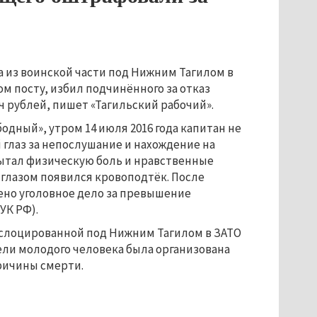
 из воинской части под Нижним Тагилом в
ом посту, избил подчинённого за отказ
 рублей, пишет «Тагильский рабочий».
одный», утром 14 июля 2016 года капитан не
 глаз за непослушание и нахождение на
спытал физическую боль и нравственные
 глазом появился кровоподтёк. После
но уголовное дело за превышение
УК РФ).
дислоцированной под Нижним Тагилом в ЗАТО
ели молодого человека была организована
ричины смерти.