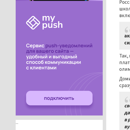
Росс
школ
вклю
ак
си
Так,
плат
оли
Доми
сраз
св
да
в 
...
ву