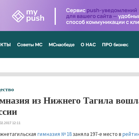
ЕКТЫ
Советы МС
МСнаобеде
О НАС
ПРО бизнес
ество
мназия из Нижнего Тагила вошл
ссии
02.2017 12:11
жнетагильская
гимназия № 18
заняла 197-е место в
рейти