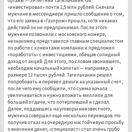
органы — 59-летний тагильчанин. Он
«инвестировал» почти 2,5 млн рублей. Сначала
мужчине в мессенджере пришло сообщение о том,
что его заявка в «Газпром» прошла, хотя никаких
действий он не предпринимал. После этого
мужчине позвонили с московского номера,
незнакомец представился главным специалистом
по работе с клиентами компании и предложил
«поработать» с инвестициями, обещая солидный
доход от акций. Для этого, по словам звонившего,
необходим начальный капитал — например, в
размере 12 тысяч рублей. Тагильчанин решил
попробовать и перевёл деньги на указанный счёт,
после чего ему сообщили, что сумма начала
увеличиваться и нужно вложить миллион для
большей отдачи, что потерпевший и сделал.
Далее, поддавшись на уговоры неизвестного,
мужчина совершил ещё несколько переводов. Но
получив отказ на очередную настойчивую просьбу
о внесении денег, «специалист» стал очень грубо