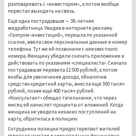
разговаривать с «инвестором», а потом вообще
перестал выходить на связь.
Ещё одна пострадавшая — 38-летняя
медработница. Увидев в интернете рекламу
«Газпром-инвестиций», перешла по указанной
ссылке, ввела свои персональные данные и номер
телефона. Тут же ей позвонили с неизвестного
номера. Женщину убедили скачать приложение и
действовать по указаниям «специалиста». Сначала
пострадавшая перевела 12 500 рублей, а потом
якобы для увеличения дохода, обналичив
средства кредитной карты, внесла ещё 300 тысяч
рублей, позже ещё 400 тысяч рублей.
«Консультант» обещал тагильчанке, что через
месяц ей начислят проценты от вложений. Когда
женщина не увидела никаких поступлений на
карту, обратилась в полицию.
Сотрудники полиции предостерегают жителей
города от участия в сомнительных финансовых