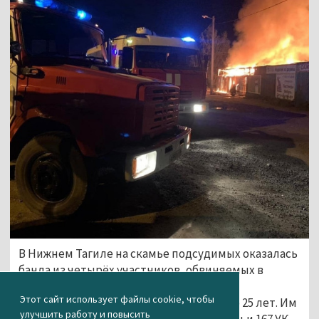
В Нижнем Тагиле на скамье подсудимых оказалась
банда из четырёх участников, обвиняемых в
поджоге овощного склада на улице
Этот сайт использует файлы cookie, чтобы
Краснознамённой. Подсудимым от 17 до 25 лет. Им
улучшить работу и повысить
предъявлено обвинение по части 2 статьи 167 УК