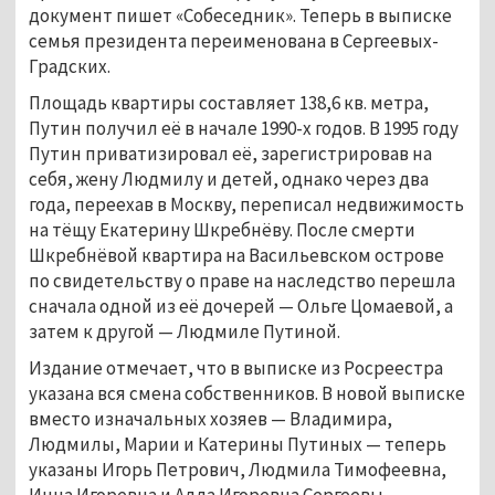
документ пишет «Собеседник». Теперь в выписке
семья президента переименована в Сергеевых-
Градских.
Площадь квартиры составляет 138,6 кв. метра,
Путин получил её в начале 1990-х годов. В 1995 году
Путин приватизировал её, зарегистрировав на
себя, жену Людмилу и детей, однако через два
года, переехав в Москву, переписал недвижимость
на тёщу Екатерину Шкребнёву. После смерти
Шкребнёвой квартира на Васильевском острове
по свидетельству о праве на наследство перешла
сначала одной из её дочерей — Ольге Цомаевой, а
затем к другой — Людмиле Путиной.
Издание отмечает, что в выписке из Росреестра
указана вся смена собственников. В новой выписке
вместо изначальных хозяев — Владимира,
Людмилы, Марии и Катерины Путиных — теперь
указаны Игорь Петрович, Людмила Тимофеевна,
Инна Игоревна и Алла Игоревна Сергеевы-