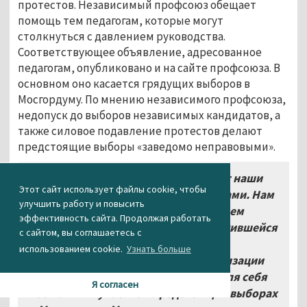
протестов. Независимый профсоюз обещает
помощь тем педагогам, которые могут
столкнуться с давлением руководства.
Соответствующее объявление, адресованное
педагогам, опубликовано и на сайте профсоюза. В
основном оно касается грядущих выборов в
Мосгордуму. По мнению независимого профсоюза,
недопуск до выборов независимых кандидатов, а
также силовое подавление протестов делают
предстоящие выборы «заведомо неправовыми».
«Мы — учителя
, на нас смотрят наши
Этот сайт использует файлы cookie, чтобы
ученики.
Мы учим их быть гражданами
.
Нам
улучшить работу и повысить
стыдно поддерживать своим участием
эффективность сайта. Продолжая работать
торжествующее беззаконие
.
В сложившейся
с сайтом, вы соглашаетесь с
ситуации члены московской
использованием cookie.
Узнать больше
территориальной первичной организации
профсоюза "
Учитель
" не считают для себя
Я согласен
возможным участие в предстоящих выборах