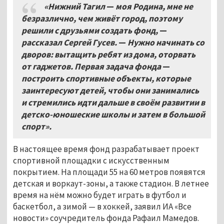
«Нижний Тагил
—
моя Родина, мне не
безразлично, чем живёт город, поэтому
решили с друзьями создать фонд,
—
рассказал Сергей Гусев.
—
Нужно начинать со
дворов: вытащить ребят из дома, оторвать
от гаджетов. Первая задача фонда
—
построить спортивные объекты, которые
заинтересуют детей, чтобы они занимались
и стремились идти дальше в своём развитии в
детско-юношеские школы и затем в большой
спорт».
В настоящее время фонд разрабатывает проект
спортивной площадки с искусственным
покрытием. На площади 55 на 60 метров появятся
детская и воркаут-зоны, а также стадион. В летнее
время на нём можно будет играть в футбол и
баскетбол, а зимой — в хоккей, заявил ИА «Все
новости» соучредитель фонда Рафаил Мамедов.