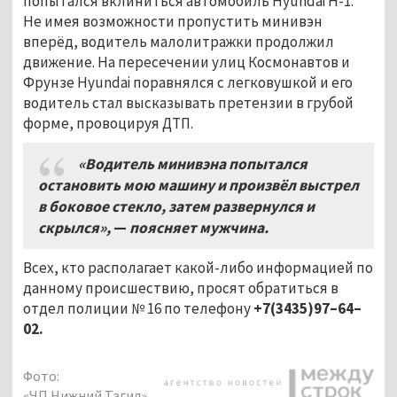
попытался вклиниться автомобиль Hyundai H-1.
Не имея возможности пропустить минивэн
вперёд, водитель малолитражки продолжил
движение. На пересечении улиц Космонавтов и
Фрунзе Hyundai поравнялся с легковушкой и его
водитель стал высказывать претензии в грубой
форме, провоцируя ДТП.
«Водитель минивэна попытался
остановить мою машину и произвёл выстрел
в боковое стекло, затем развернулся и
скрылся»,
—
поясняет мужчина.
Всех, кто располагает какой-либо информацией по
данному происшествию, просят обратиться в
отдел полиции № 16 по телефону
+7(3435)97–64–
02.
Фото:
«ЧП Нижний Тагил»