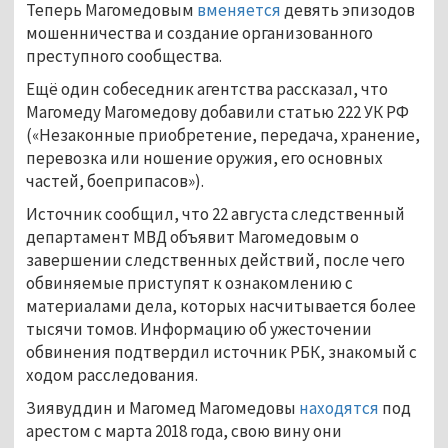
Теперь Магомедовым
вменяется
девять эпизодов
мошенничества и создание организованного
преступного сообщества.
Ещё один собеседник агентства рассказал, что
Магомеду Магомедову добавили статью 222 УК РФ
(«Незаконные приобретение, передача, хранение,
перевозка или ношение оружия, его основных
частей, боеприпасов»).
Источник сообщил, что 22 августа следственный
департамент МВД объявит Магомедовым о
завершении следственных действий, после чего
обвиняемые приступят к ознакомлению с
материалами дела, которых насчитывается более
тысячи томов. Информацию об ужесточении
обвинения подтвердил источник РБК, знакомый с
ходом расследования.
Зиявуддин и Магомед Магомедовы
находятся
под
арестом с марта 2018 года, свою вину они