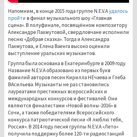
Напомним, в конце 2015 года группе N.E.V.A
удалось
пройти
в финал музыкального шоу «Главная
сцена». В полуфинале, посвящённом композитору
Александре Пахмутовой, свердловчане исполнили
песню «Добрая сказка». Тогда и Александра
Пахмутова, и Елена Ваенга высоко оценили
выступление уральских музыкантов.
Группа была основана в Екатеринбурге в 2009 году.
Название N.E.V.A образовано из первых букв
фамилий авторов песен Кирилла НЕчаева и Глеба
ВАсильева. Музыканты не раз становились
лауреатами престижных всероссийских и
международных конкурсов и фестивалей. Они
являются финалистами «Новой волны-2016» в
Сочи, а также победителями Всероссийс­кого
конкурса патриот­ической песни «Я любл­ю тебя,
Россия». В ­2014 году песня групп­ы N.E.V.A «Лето»
полу­чила поддержку более ­120-ти радиостанций