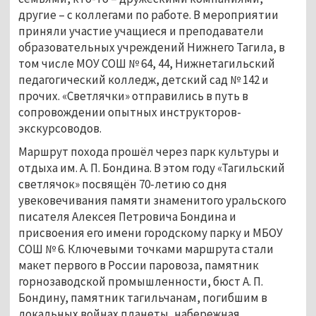
другие – с коллегами по работе. В мероприятии
приняли участие учащиеся и преподаватели
образовательных учреждений Нижнего Тагила, в
том числе МОУ СОШ № 64, 44, Нижнетагильский
педагогический колледж, детский сад № 142 и
прочих. «Светлячки» отправились в путь в
сопровождении опытных инструкторов-
экскурсоводов.
Маршрут похода прошёл через парк культуры и
отдыха им. А. П. Бондина. В этом году «Тагильский
светлячок» посвящён 70-летию со дня
увековечивания памяти знаменитого уральского
писателя Алексея Петровича Бондина и
присвоения его имени городскому парку и МБОУ
СОШ № 6. Ключевыми точками маршрута стали
макет первого в России паровоза, памятник
горнозаводской промышленности, бюст А. П.
Бондину, памятник тагильчанам, погибшим в
локальных войнах планеты, набережная