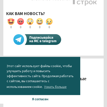
КАК ВАМ НОВОСТЬ?
0
0
0
0
0
Спорт
Этот сайт использует файлы cookie, чтобы
улучшить работу и повысить
ВК «Уралочка-НТМК» и ХК
эффективность сайта. Продолжая работать
«Спутник» проиграли очередные
с сайтом, вы соглашаетесь с
матчи в рамках регулярных
использованием cookie.
Узнать больше
чемпионатов
06.02.2017 09:44
Я согласен