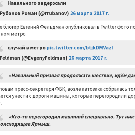
Навального задержали
Рубанов Роман (@rrubanov)
26 марта 2017 г.
е блогер Евгений Фельдман опубликовал в Twitter фото 
ном метро.
случай в метро
pic.twitter.com/btjkDMVazI
Feldman (@EvgenyFeldman)
26 марта 2017 г.
«Навальный призвал продолжать шествие, идём да
ловам пресс-секретаря ФБК, возле автозака собралась т
ется унести с дороги машины, которые перегородили дор
.
«Кто-то перегородил машиной специально. Тут никт
оисходящее Ярмыш.