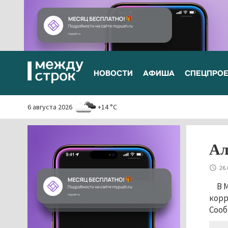
НОВОСТИ
АФИША
СПЕЦПРО
6 августа 2026
+14 °C
Ал
26.
В 
корр
Сооб