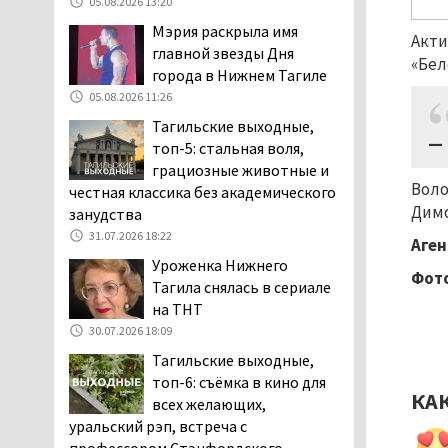
05.08.2026 13:20
Тагильчане пожаловались на плохой
Мэрия раскрыла имя
Акти
обзор из-за высокой травы у дороги
главной звезды Дня
на перекрёстке улиц Серова и
«Бел
города в Нижнем Тагиле
Первомайской
05.08.2026 11:26
04.08.2026 16:53
Тагильские выходные,
Отлавливать собак в
— 
топ-5: стальная воля,
Нижнем Тагиле будут
грациозные животные и
«дорожники»
Воло
честная классика без академического
04.08.2026 15:26
Димо
занудства
На фоне острой нехватки
31.07.2026 18:22
Аген
полицейских в Нижнем
Уроженка Нижнего
Тагиле растёт
Фото
Тагила снялась в сериале
подростковая преступность
на ТНТ
04.08.2026 14:58
30.07.2026 18:09
Нижний Тагил — лидер по
Тагильские выходные,
выявленным нарушениям
топ-6: съёмка в кино для
при утилизации
КА
всех желающих,
строительного мусора
уральский рэп, встреча с
04.08.2026 13:45