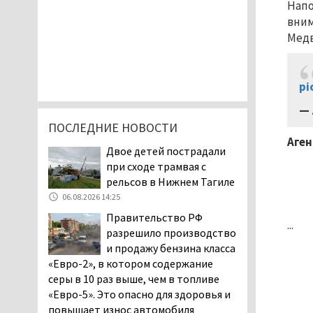
Напо
вним
Медв
pi
— 
ПОСЛЕДНИЕ НОВОСТИ
Аген
Двое детей пострадали
при сходе трамвая с
рельсов в Нижнем Тагиле
06.08.2026 14:25
Правительство РФ
...
разрешило производство
и продажу бензина класса
«Евро-2», в котором содержание
серы в 10 раз выше, чем в топливе
«Евро-5». Это опасно для здоровья и
повышает износ автомобиля