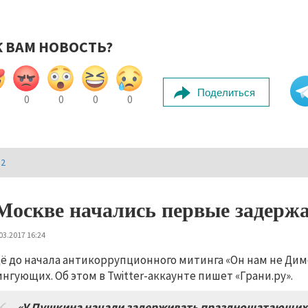
К ВАМ НОВОСТЬ?
Поделиться
0
0
0
0
И2
Москве начались первые задерж
03.2017 16:24
ё до начала антикоррупционного митинга «Он нам не Дим
нгующих. Об этом в Twitter-аккаунте пишет «Грани.ру».
«У Пушкина начали задерживать праздношатающихс