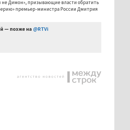
ам не Димон», призывающие власти обратить
перию» премьер-министра России Дмитрия
ий — позже на
@RTVi