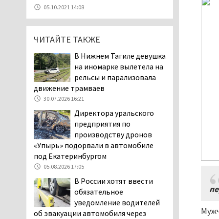
Госдумы Ильтякова,
05.10.2021 14:08
назвавшего незамужних
женщин неполноценными людьми, а
неженатых мужчин — инвалидами,
ЧИТАЙТЕ ТАКЖЕ
проверит прокуратура (ВИДЕО)
В Нижнем Тагиле девушка
05.08.2026 14:40
на иномарке вылетела на
На водоёмах
рельсы и парализовала
Свердловской области с
движение трамваев
начала купального сезона
30.07.2026 16:21
погиб 21 человек
Директора уральского
05.08.2026 14:05
предприятия по
Нижний Тагил на три дня
производству дронов
станет мировой
«Упырь» подорвали в автомобиле
столицей
под Екатеринбургом
короткометражного кино
05.08.2026 17:05
05.08.2026 13:20
В России хотят ввести
Мэрия раскрыла имя
пе
обязательное
главной звезды Дня
уведомление водителей
города в Нижнем Тагиле
Мужч
об эвакуации автомобиля через
05.08.2026 11:26