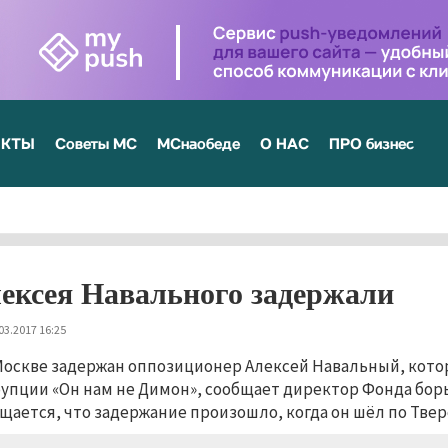
ЕКТЫ
Советы МС
МСнаобеде
О НАС
ПРО бизнес
ексея Навального задержали
03.2017 16:25
Москве задержан оппозиционер Алексей Навальный, кото
упции «Он нам не Димон», сообщает директор Фонда борь
щается, что задержание произошло, когда он шёл по Твер