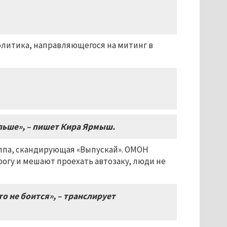
политика, направляющегося на митинг в
льше», – пишет Кира Ярмыш.
олпа, скандирующая «Выпускай». ОМОН
огу и мешают проехать автозаку, люди не
о не боится», – транслирует