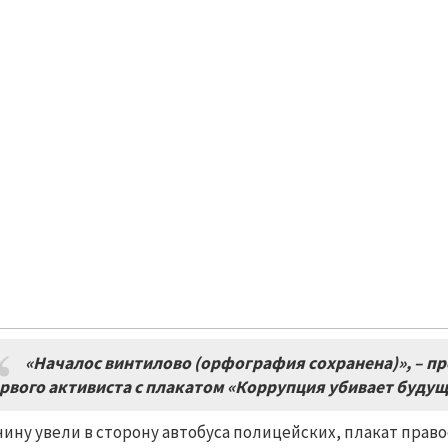
«Началос винтилово (орфография сохранена)», – 
рвого активиста с плакатом «Коррупция убивает будущ
ину увели в сторону автобуса полицейских, плакат прав