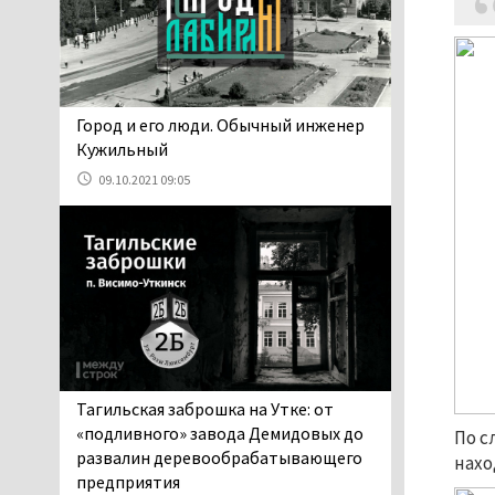
05.08.2026 17:59
Директора уральского
предприятия по
производству дронов
«Упырь» подорвали в автомобиле
​​​​​​​Город и его люди. Обычный инженер
под Екатеринбургом
Кужильный
05.08.2026 17:05
09.10.2021 09:05
Эксперты назвали
причины массового мора
рыбы в Свердловской
области
05.08.2026 16:31
Осуждённый за убийство
тагильского хоккеиста
Александра Чумарина
Самат Хазипов в очередной раз
Тагильская заброшка на Утке: от
попал на скамью подсудимых
«подливного» завода Демидовых до
По с
05.08.2026 15:28
развалин деревообрабатывающего
нахо
Уральского депутата
предприятия