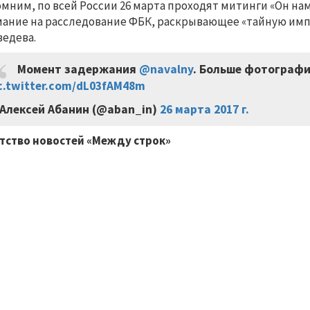
мним, по всей России 26 марта проходят митинги «Он н
ание на расследование ФБК, раскрывающее «тайную им
едева.
Момент задержания
@navalny
. Больше фотограф
c.twitter.com/dL03fAM48m
Алексей Абанин (@aban_in)
26 марта 2017 г.
тство новостей «Между строк»