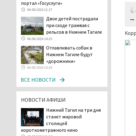
портал «Госуслуги»
В Нижнем Тагиле
04.08.2026 12:17
разыскивают 45-летнего
Двое детей пострадали
— 
Виталия Говорухина
при сходе трамвая с
05.08.2026 11:10
рельсов в Нижнем Тагиле
Корр
Во втором квартале
06.08.2026 14:25
текущего года
Отлавливать собак в
мошенники украли у
Нижнем Тагиле будут
клиентов российских банков 7,4 млрд
«дорожники»
рублей
04.08.2026 15:26
05.08.2026 10:58
ВСЕ НОВОСТИ
Жителей центра Нижнего
Тагила напугала система
оповещения о
НОВОСТИ АФИШИ
заложенной бомбе
04.08.2026 17:57
Нижний Тагил на три дня
«Выезжать на круговое
станет мировой
движение здесь очень
столицей
опасно: машин, которые
короткометражного кино
надо пропускать, почти не видно».