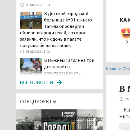
06.08.2026 13:53
В Детской городской
КА
больнице № 3 Нижнего
Тагила опровергли
обвинения родителей, которые
заявили, что их дочь в палате
0
покусала бельевая вошь
06.08.2026 13:02
В Нижнем Тагиле на три
дня запретят
Новости СМ
электросамокаты
06.08.2026 11:41
ВСЕ НОВОСТИ
В 
«Я уверен, это бельевая
вошь». Родители 10-
26.
летней девочки
СПЕЦПРОЕКТЫ
пожаловались на кровососущих
Ещ
паразитов, которые искусали их
мити
ребёнка в детской больнице
Нижнего Тагила