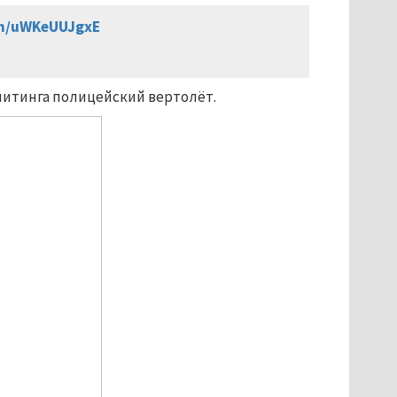
om/uWKeUUJgxE
митинга полицейский вертолёт.