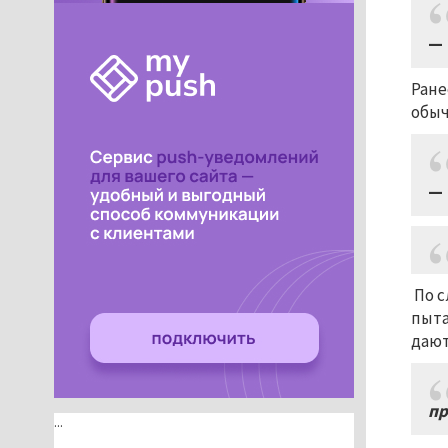
— 
Ране
обыч
— 
По с
пыта
дают
пр
...