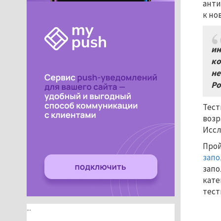
анти
к но
ин
ко
не
Ро
Тест
возр
Иссл
Прой
запо
запо
кате
тест
...