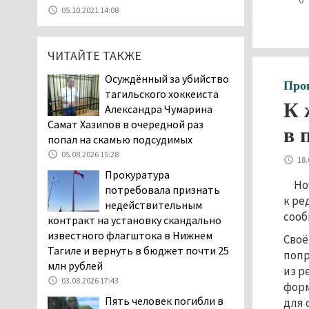
уголовное дело о
05.10.2021 14:08
мошенничестве при
строительстве ИЖС в Нижнем
Тагиле
ЧИТАЙТЕ ТАКЖЕ
07.08.2026 11:47
Осуждённый за убийство
Про
Екатеринбург подвергся
тагильского хоккеиста
атаке БПЛА, восемь из
К 
Александра Чумарина
них были сбиты, три
Самат Хазипов в очередной раз
в 
упали на крышу логистического
попал на скамью подсудимых
центра
05.08.2026 15:28
18.
07.08.2026 11:28
Прокуратура
Но
Тагильские спасатели
потребовала признать
к ре
помогли заблудившемуся
недействительным
в лесу мужчине найти
сооб
контракт на установку скандально
дорогу домой
известного флагштока в Нижнем
Своё
06.08.2026 16:28
Тагиле и вернуть в бюджет почти 25
попр
млн рублей
Прокуратура
из р
Дзержинского района
03.08.2026 17:43
форм
Нижнего Тагила
Пять человек погибли в
для 