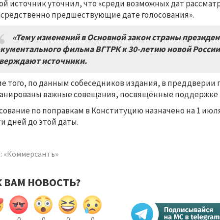
ой источник уточнил, что «среди возможных дат рассматр
средственно предшествующие дате голосования».
«Тему изменений в Основной закон страны президен
кументального фильма ВГТРК к
30-
летию новой России
верждают источники
.
е того, по данным собеседников издания, в преддверии г
анированы важные совещания, посвящённые поддержке г
сование по поправкам в Конституцию назначено на 1 июля
и дней до этой даты.
: «Коммерсантъ»
К ВАМ НОВОСТЬ?
0
0
0
0