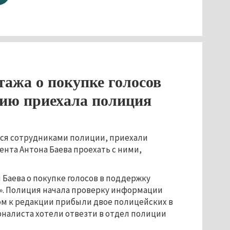
тажа о покупке голосов
цию приехала полиция
еся сотрудниками полиции, приехали
ента Антона Баева проехать с ними,
м
Баева о покупке голосов в поддержку
». Полиция начала проверку информации
ом к редакции прибыли двое полицейских в
рналиста хотели отвезти в отдел полиции