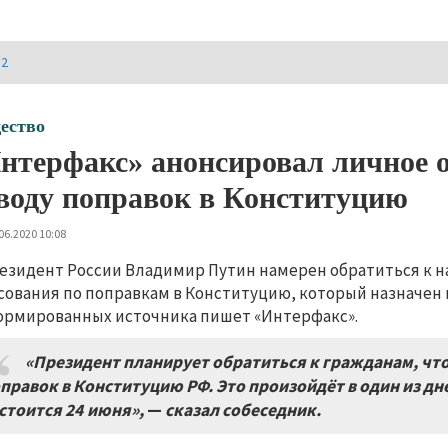
И2
ество
нтерфакс» анонсировал личное 
воду поправок в Конституцию
06.2020 10:08
езидент России Владимир Путин намерен обратиться к н
сования по поправкам в Конституцию, который назначен н
рмированных источника пишет «Интерфакс».
«Президент планирует обратиться к гражданам
,
что
правок в Конституцию РФ
.
Это произойдёт в один из д
стоится 24
июня»,
—
сказал собеседник
.