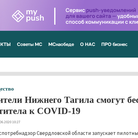
ЕКТЫ
Советы МС
МСнаобеде
О НАС
ПРО бизнес
ество
тели Нижнего Тагила смогут бес
титела к COVID-19
06.2020 10:27
спотребнадзор Свердловской области запускает пилотны