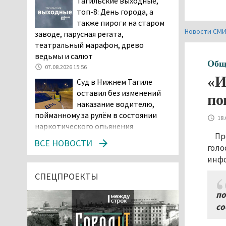
Тагильские выходные,
топ-8: День города, а
также пироги на старом
Новости СМ
заводе, парусная регата,
театральный марафон, древо
ведьмы и салют
Общ
07.08.2026 15:56
«И
Суд в Нижнем Тагиле
оставил без изменений
по
наказание водителю,
пойманному за рулём в состоянии
18.
наркотического опьянения
Пр
07.08.2026 15:35
ВСЕ НОВОСТИ
голо
Пять человек погибли в
инфо
ДТП под Екатеринбургом
СПЕЦПРОЕКТЫ
07.08.2026 14:24
по
Тагильские спасатели
со
проникли в квартиру
через балкон, чтобы