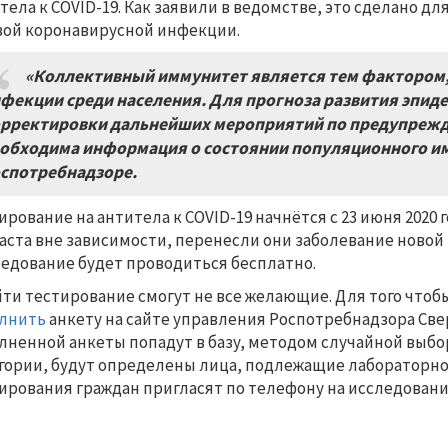
тела к COVID-19. Как заявили в ведомстве, это сделано д
вой коронавирусной инфекции.
«Коллективный иммунитет является тем фактором,
фекции среди населения. Для прогноза развития эпид
рректировки дальнейших мероприятий по предупреж
обходима информация о состоянии популяционного им
спотребнадзоре.
ирование на антитела к COVID-19 начнётся с 23 июня 2020 
аста вне зависимости, перенесли они заболевание новой
едование будет проводиться бесплатно.
ти тестирование смогут не все желающие. Для того чтоб
лнить
анкету на сайте управления Роспотребнадзора Све
лненной анкеты попадут в базу, методом случайной выб
гории, будут определены лица, подлежащие лабораторн
ирования граждан пригласят по телефону на исследовани