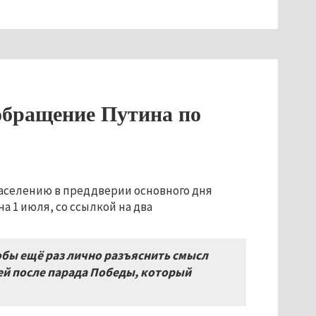
обращение Путина по
аселению в преддверии основного дня
а 1 июля, со ссылкой на два
бы ещё раз лично разъяснить смысл
ней после парада Победы
,
который