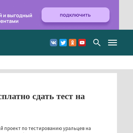
Toggle
navigation
платно сдать тест на
й проект по тестированию уральцев на