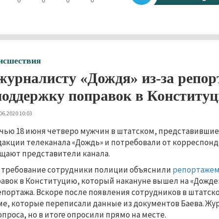
исшествия
журналисту «Дождя» из-за репор
поддержку поправок в Конститу
06.2020 10:03
чью 18 июня четверо мужчин в штатском, представивши
дакции телеканала «Дождь» и потребовали от корреспонд
щают представители канала.
 требование сотрудники полиции объяснили
репортаже
авок в Конституцию, который накануне вышел на «Дожде
епортажа. Вскоре после появления сотрудников в штатск
е, которые переписали данные из документов Баева. Жу
опроса, но в итоге опросили прямо на месте.