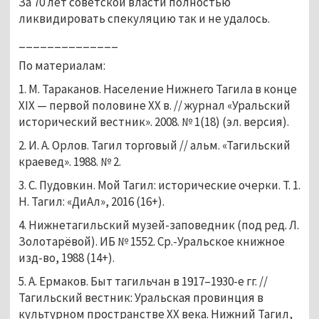
За 70 лет советской власти полностью
ликвидировать спекуляцию так и не удалось.
______________
По материалам:
1. М. Тараканов. Население Нижнего Тагила в конце
XIX — первой половине XX в. // журнал «Уральский
исторический вестник». 2008. № 1(18) (эл. версия).
2. И. А. Орлов. Тагил торговый // альм. «Тагильский
краевед». 1988. № 2.
3. С. Пудовкин. Мой Тагил: исторические очерки. Т. 1.
Н. Тагил: «ДиАл», 2016 (16+).
4. Нижнетагильский музей-заповедник (под ред. Л.
Золотарёвой). ИБ № 1552. Ср.-Уральское книжное
изд-во, 1988 (14+).
5. А. Ермаков. Быт тагильчан в 1917–1930-е гг. //
Тагильский вестник: Уральская провинция в
культурном пространстве XX века. Нижний Тагил,