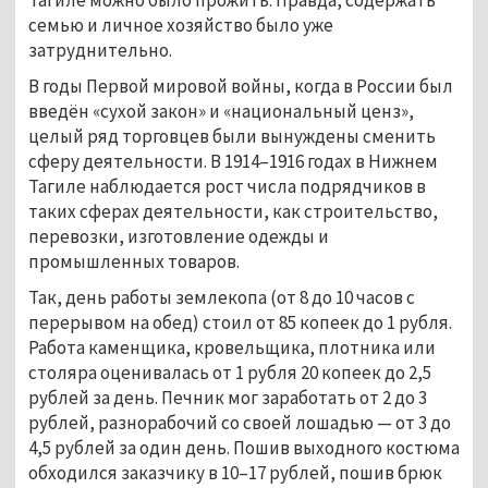
Тагиле можно было прожить. Правда, содержать
семью и личное хозяйство было уже
затруднительно.
В годы Первой мировой войны, когда в России был
введён «сухой закон» и «национальный ценз»,
целый ряд торговцев были вынуждены сменить
сферу деятельности. В 1914–1916 годах в Нижнем
Тагиле наблюдается рост числа подрядчиков в
таких сферах деятельности, как строительство,
перевозки, изготовление одежды и
промышленных товаров.
Так, день работы землекопа (от 8 до 10 часов с
перерывом на обед) стоил от 85 копеек до 1 рубля.
Работа каменщика, кровельщика, плотника или
столяра оценивалась от 1 рубля 20 копеек до 2,5
рублей за день. Печник мог заработать от 2 до 3
рублей, разнорабочий со своей лошадью — от 3 до
4,5 рублей за один день. Пошив выходного костюма
обходился заказчику в 10–17 рублей, пошив брюк