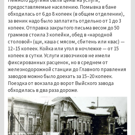
предоставляемые населению. Помывка в бане
обходилась от 6 до 8 копеек (в общем отделении),
за веник надо было заплатить отдельно от 1 до 3
копеек. Отправка закрытого письма весом до 50
граммов стоила 3 копейки, обед в «народной
столовой» (щи, каша с мясом, сбитень или квас) —
12–15 копеек. Койка или угол в ночлежке — от 15
копеек в сутки. Услуги извозчиков не имели
фиксированных расценок, но в среднем от
железнодорожной станции до Главного правления
заводов можно было доехать за 15–20 копеек.
Поездка от вокзала до ворот Выйского завода
обходилась в два раза дороже.