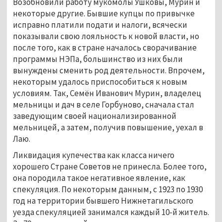
Возобновили работу мукомолы Ушковы, Мурин и
некоторые другие. Бывшие купцы по привычке
исправно платили подати и налоги, всячески
показывали свою лояльность к новой власти, но
после того, как в стране началось сворачивание
программы НЭПа, большинство из них были
вынуждены сменить род деятельности. Впрочем,
некоторым удалось приспособиться к новым
условиям. Так, Семён Иванович Мурин, владелец
мельницы и дач в селе Горбуново, сначала стал
заведующим своей национализированной
мельницей, а затем, получив повышение, уехал в
Лаю.
Ликвидация купечества как класса ничего
хорошего Стране Советов не принесла. Более того,
она породила такое негативное явление, как
спекуляция. По некоторым данным, с 1923 по 1930
год на территории бывшего Нижнетагильского
уезда спекуляцией занимался каждый 10-й житель.