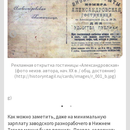
Рекламная открытка гостиницы «Александровская»
(фото неизв. автора, нач. ХХ в. / общ. достояние)
(http://historyntagil.ru/cards/images/r_001_b.jpg)
кам
Об
е)
н
7.jpg)
(ht
Как можно заметить, даже на минимальную
зарплату заводского разнорабочего в Нижнем