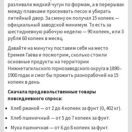
разливали жидкий чугун по формам, а в перерывах
между плавками просеивать песок и убирать
литейный двор. За смену он получал 15 копеек —
официальный заводской минимум. То есть за
шестидневную рабочую неделю — 90 копеек, или 3
рубля 60 копеек в месяц.
Давайте на минутку поставим себя на место
Еремея Гаёва и посмотрим, сколько стоили
основные продукты на территории
Нижнетагильского горнозаводского округа в 1890–
1900 годах и смог бы прожить разнорабочий на 15
копеек в день.
Сначала продовольственные товары
повседневного спроса:
Хлеб ржаной — от 2 до 4 копеек за фунт (0, 402 кг).
Хлеб пшеничный — от 5 до 7 копеек за фунт.
Мука пшеничная — от 6 до 8 копеек за фунт.