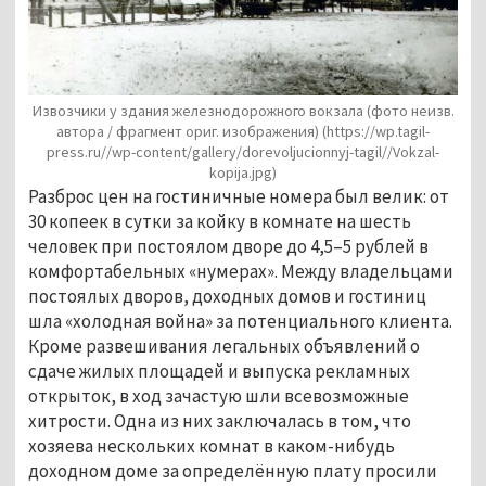
Извозчики у здания железнодорожного вокзала (фото неизв.
автора / фрагмент ориг. изображения)
(https://wp.tagil-
press.ru//wp-content/gallery/dorevoljucionnyj-tagil//Vokzal-
kopija.jpg)
Разброс цен на гостиничные номера был велик: от
30 копеек в сутки за койку в комнате на шесть
человек при постоялом дворе до 4,5–5 рублей в
комфортабельных «нумерах». Между владельцами
постоялых дворов, доходных домов и гостиниц
шла «холодная война» за потенциального клиента.
Кроме развешивания легальных объявлений о
сдаче жилых площадей и выпуска рекламных
открыток, в ход зачастую шли всевозможные
хитрости. Одна из них заключалась в том, что
хозяева нескольких комнат в каком-нибудь
доходном доме за определённую плату просили