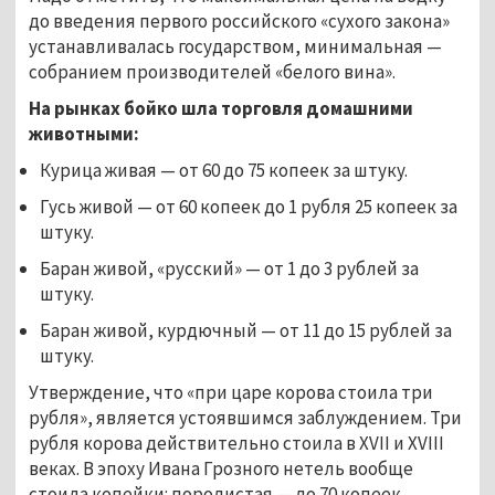
до введения первого российского «сухого закона»
устанавливалась государством, минимальная —
собранием производителей «белого вина».
На рынках бойко шла торговля домашними
животными:
Курица живая — от 60 до 75 копеек за штуку.
Гусь живой — от 60 копеек до 1 рубля 25 копеек за
штуку.
Баран живой, «русский» — от 1 до 3 рублей за
штуку.
Баран живой, курдючный — от 11 до 15 рублей за
штуку.
Утверждение, что «при царе корова стоила три
рубля», является устоявшимся заблуждением. Три
рубля корова действительно стоила в XVII и XVIII
веках. В эпоху Ивана Грозного нетель вообще
стоила копейки: породистая — до 70 копеек,