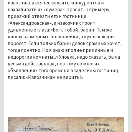
извозчиков всячески хаять конкурентов и
нахваливать их «нумера». Просит, к примеру,
приезжий отвезти его к гостинице
«Александровская», а извозчик строит
удивлённые глаза: «Бог с тобой, барин! Там же
клопы размером с полкопейки, а кухня как для
поросят. Если только барин девок срамных хочет,
тогда понятно. Но я знаю вполне приличные и
недорогие комнаты...» Уловка, надо сказать, была
весьма действенная, поэтому во многих
объявлениях того времени владельцы гостиниц
писали: «Извозчикам не верить!»