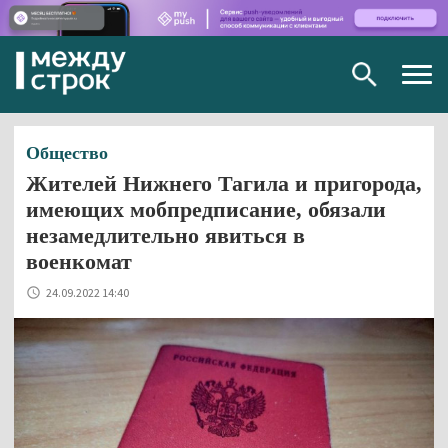
Togg
navig
Общество
Жителей Нижнего Тагила и пригорода,
имеющих мобпредписание, обязали
незамедлительно явиться в
военкомат
24.09.2022 14:40