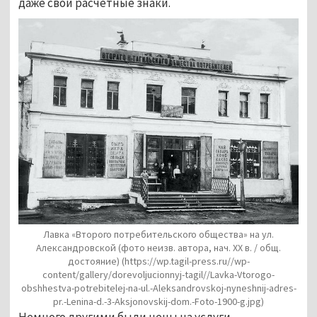
даже свои расчётные знаки.
Лавка «Второго потребительского общества» на ул.
Александровской (фото неизв. автора, нач. ХХ в. / общ.
достояние)
(https://wp.tagil-press.ru//wp-
content/gallery/dorevoljucionnyj-tagil//Lavka-Vtorogo-
obshhestva-potrebitelej-na-ul.-Aleksandrovskoj-nyneshnij-adres-
pr.-Lenina-d.-3-Aksjonovskij-dom.-Foto-1900-g.jpg)
Немного другими были цены на услуги,