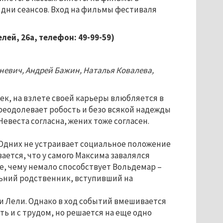
 дни сеансов. Вход на фильмы фестиваля
лей, 26а, телефон: 49-99-59)
иневич, Андрей Бажин, Наталья Ковалева,
к, на взлете своей карьеры влюбляется в
преодолевает робость и безо всякой надежды
Невеста согласна, жених тоже согласен.
 Одних не устраивает социальное положение
вается, что у самого Максима завалялся
ие, чему немало способствует Вольдемар –
льний родственник, вступивший на
 и Лели. Однако в ход событий вмешивается
ть и с трудом, но решается на еще одно