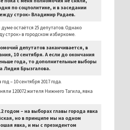
е пока с меня полномочия не сняли,
одня по соцполитике, и в заседании
Между строк» Владимир Радаев.
думе остаётся 25 депутатов. Однако
ду строк» в городском избиркоме.
номочий депутатов заканчивается, в
ния, 10 сентября. А если до окончания
меньше года, то дополнительные выборы
ма Лидия Брызгалова.
д – 10 сентября 2017 года.
няли 120072 жителя Нижнего Тагила, явка
012 годом – на выборах главы города явка
ская, но в принципе мы на одном
рошая явка, и мы с президентом