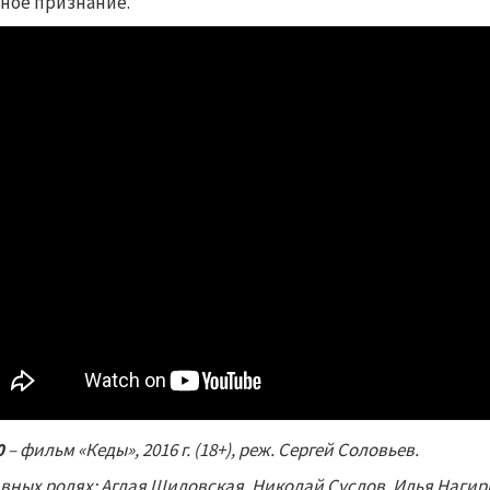
ное признание.
0
–
фильм «Кеды», 2016 г. (18+), реж. Сергей Соловьев.
авных ролях: Аглая Шиловская, Николай Суслов, Илья Нагир