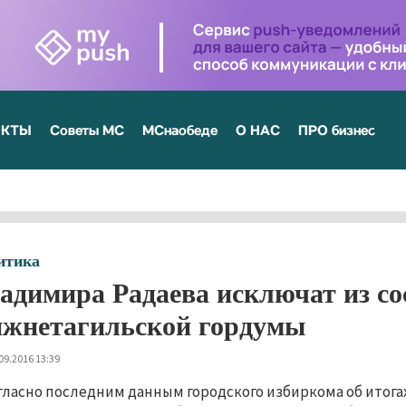
ЕКТЫ
Советы МС
МСнаобеде
О НАС
ПРО бизнес
итика
адимира Радаева исключат из со
жнетагильской гордумы
09.2016 13:39
гласно последним данным городского избиркома об итога