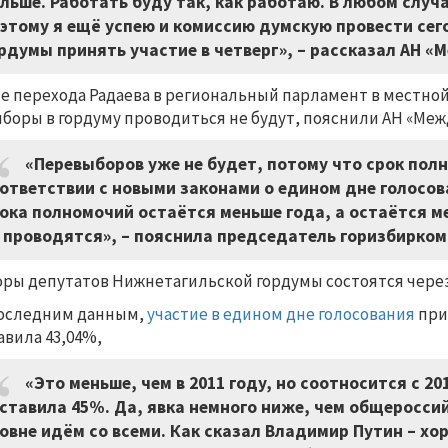
льше. Работать буду так, как работаю. В любом случа
этому я ещё успею и комиссию думскую провести сег
рдумы принять участие в четверг», – рассказал АН «
е перехода Радаева в региональный парламент в местной 
боры в гордуму проводиться не будут, пояснили АН «Меж
«Перевыборов уже не будет, потому что срок пол
ответствии с новыми законами о едином дне голосова
ока полномочий остаётся меньше года, а остаётся 
 проводятся», – пояснила председатель горизбирко
ры депутатов Нижнетагильской гордумы состоятся через го
оследним данным,
участие в едином дне голосования
при
авила 43,04%,
«Это меньше, чем в 2011 году, но соотносится с 2
ставила 45%. Да, явка немного ниже, чем общероссий
овне идём со всеми. Как сказал Владимир Путин – хо