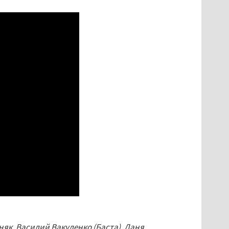
няк, Василий Вакуленко (Баста), Даня