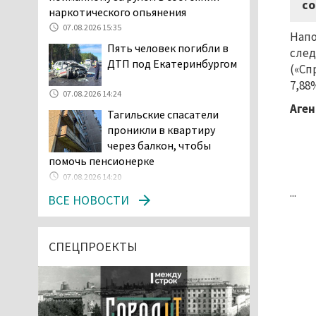
со
наркотического опьянения
07.08.2026 15:35
Напо
Пять человек погибли в
след
ДТП под Екатеринбургом
(«Сп
7,88
07.08.2026 14:24
Аген
Тагильские спасатели
проникли в квартиру
через балкон, чтобы
помочь пенсионерке
07.08.2026 14:20
...
В Красноуральске хитрый
ВСЕ НОВОСТИ
водитель BMW ездил с
перевёрнутым номером,
чтобы обмануть камеры, но зоркие
СПЕЦПРОЕКТЫ
инспекторы заметили обман
07.08.2026 13:34
Сотрудница ПВЗ в
Нижнем Тагиле украла