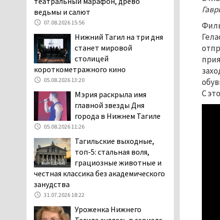
театральный марафон, древо
пожаловались на кровососущих
Гавр
ведьмы и салют
паразитов, которые искусали их
07.08.2026 15:56
Филь
ребёнка в детской больнице
Гела
Нижний Тагил на три дня
Нижнего Тагила
станет мировой
отпр
05.08.2026 17:59
столицей
прия
Директора уральского
короткометражного кино
захо
предприятия по
05.08.2026 13:20
обув
производству дронов
С эт
Мэрия раскрыла имя
«Упырь» подорвали в автомобиле
главной звезды Дня
под Екатеринбургом
города в Нижнем Тагиле
05.08.2026 17:05
05.08.2026 11:26
Эксперты назвали
Тагильские выходные,
причины массового мора
топ-5: стальная воля,
рыбы в Свердловской
грациозные животные и
области
честная классика без академического
05.08.2026 16:31
занудства
Осуждённый за убийство
31.07.2026 18:22
тагильского хоккеиста
Уроженка Нижнего
Александра Чумарина