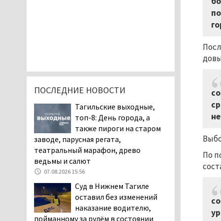
бо
по
го
Посл
довы
ПОСЛЕДНИЕ НОВОСТИ
со
ср
Тагильские выходные,
не
топ-8: День города, а
также пироги на старом
Выбо
заводе, парусная регата,
театральный марафон, древо
По п
ведьмы и салют
сост
07.08.2026 15:56
Суд в Нижнем Тагиле
оставил без изменений
со
наказание водителю,
ур
пойманному за рулём в состоянии