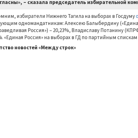
гласны», – сказала председатель избирательной ком
мним, избиратели Нижнего Тагила на выборах в Госдуму
ующим одномандатникам: Алексею Балыбердину («Единая 
раведливая Россия») – 20,23%, Владиславу Потанину (КПРФ
%. «Единая Россия» на выборах в ГД по партийным списка
тство новостей «Между строк»