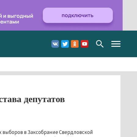
Toggle
navigation
става депутатов
х выборов в Заксобрание Свердловской