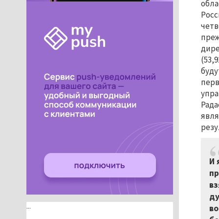
обла
Росс
четв
пре
дире
(53,
буду
перв
упра
Рада
явля
резу
И 
пр
вз
ду
...
во