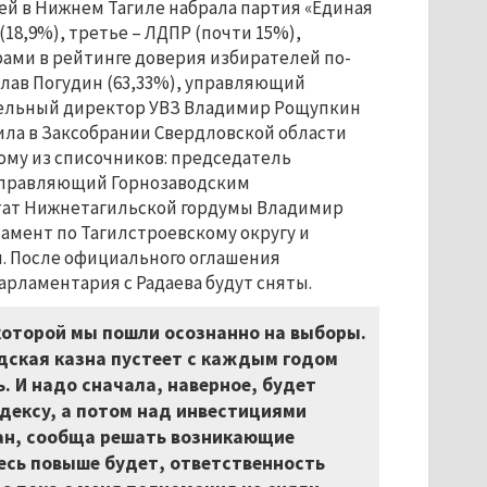
й в Нижнем Тагиле набрала партия «Единая
(18,9%), третье – ЛДПР (почти 15%),
ами в рейтинге доверия избирателей по-
лав Погудин (63,33%), управляющий
тельный директор УВЗ Владимир Рощупкин
гила в Заксобрании Свердловской области
ому из списочников: председатель
 управляющий Горнозаводским
тат Нижнетагильской гордумы Владимир
ламент по Тагилстроевскому округу и
. После официального оглашения
арламентария с Радаева будут сняты.
с которой мы пошли осознанно на выборы.
одская казна пустеет с каждым годом
. И надо сначала, наверное, будет
одексу, а потом над инвестициями
ан, сообща решать возникающие
есь повыше будет, ответственность