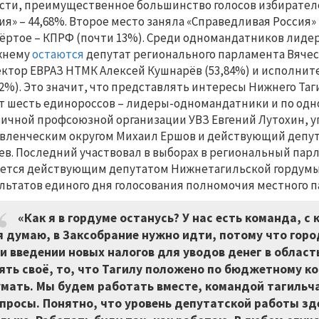
сти, преимущественное большинство голосов избирателе
ия» – 44,68%. Второе место заняла «Справедливая Россия» 
ёртое – КПРФ (почти 13%). Среди одномандатников лидер
жнему
остаются
депутат регионального парламента Вячес
ктор ЕВРАЗ НТМК Алексей Кушнарёв (53,84%) и исполни
92%). Это значит, что представлять интересы Нижнего Та
т шесть единороссов – лидеры-одномандатники и по одн
ичной профсоюзной организации УВЗ Евгений Лутохин,
вленческим округом Михаил Ершов и действующий депу
ев. Последний участвовал в выборах в региональный пар
ется действующим депутатом Нижнетагильской гордумы
льтатов единого дня голосования полномочия местного п
«Как я в гордуме останусь? У нас есть команда, 
я думаю, в Заксобрание нужно идти, потому что гор
и введении новых налогов для уводов денег в область
ять своё, то, что Тагилу положено по бюджетному к
мать. Мы будем работать вместе, командой тагильч
просы. Понятно, что уровень депутатской работы зд