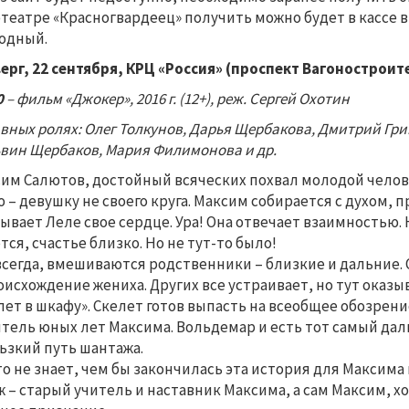
театре «Красногвардеец» получить можно будет в кассе в
одный.
ерг, 22 сентября, КРЦ «Россия» (
проспект Вагоностроите
0
–
фильм «Джокер», 2016 г. (12+), реж. Сергей Охотин
авных ролях: Олег Толкунов, Дарья Щербакова, Дмитрий Гр
вин Щербаков, Мария Филимонова и др.
им Салютов, достойный всяческих похвал молодой челове
 – девушку не своего круга. Максим собирается с духом, 
ывает Леле свое сердце. Ура! Она отвечает взаимностью. 
тся, счастье близко. Но не тут-то было!
всегда, вмешиваются родственники – близкие и дальние.
оисхождение жениха. Других все устраивает, но тут оказы
лет в шкафу». Скелет готов выпасть на всеобщее обозрен
тель юных лет Максима. Вольдемар и есть тот самый да
ьзкий путь шантажа.
о не знает, чем бы закончилась эта история для Максима
 – старый учитель и наставник Максима, а сам Максим, хо