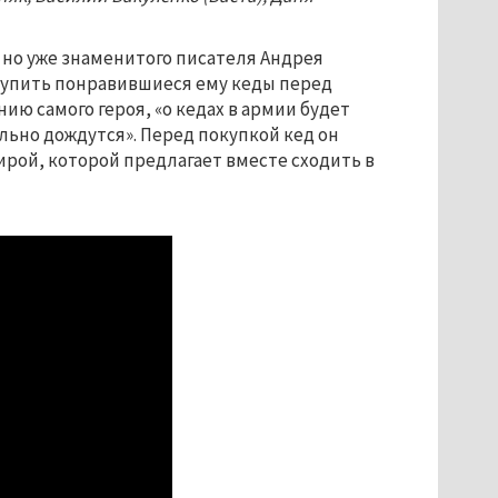
 но уже знаменитого писателя Андрея
и купить понравившиеся ему кеды перед
ию самого героя, «о кедах в армии будет
льно дождутся». Перед покупкой кед он
рой, которой предлагает вместе сходить в