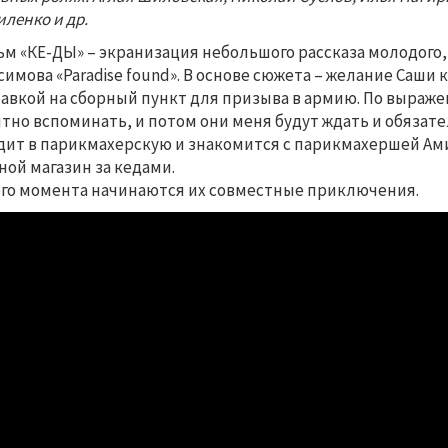
иленко и др.
м «КЕ-ДЫ» – экранизация небольшого рассказа молодого,
симова «Paradise found». В основе сюжета – желание Саш
авкой на сборный пункт для призыва в армию. По выражен
тно вспоминать, и потом они меня будут ждать и обязате
дит в парикмахерскую и знакомится с парикмахершей Ами
ной магазин за кедами.
ого момента начинаются их совместные приключения.