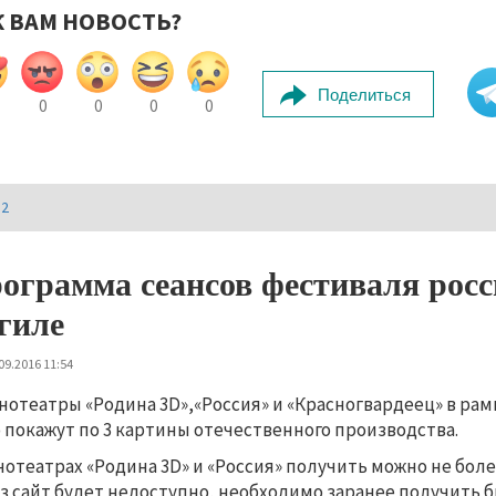
К ВАМ НОВОСТЬ?
Поделиться
0
0
0
0
И2
ограмма сеансов фестиваля рос
гиле
09.2016 11:54
нотеатры «Родина 3D»,«Россия» и «Красногвардеец» в рам
о
покажут по 3 картины отечественного производства.
нотеатрах «Родина 3D» и «Россия»
получить можно не боле
з сайт будет недоступно, необходимо заранее получить б