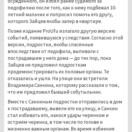
осуждённого, он избил ранее судимого за
педофилию после того, как к нему подбежал 10-
летний мальчик и попросил помочь его другу,
которого Зайцев якобы запер в квартире.
Позже издание ProUfu излагало другую версию
событий, появившуюся у следствия. Согласно этой
версии, подростки, якобы спасённые
впоследствии от педофила, выпивали с
пострадавшим у него дома — до тех пор, пока
Зайцев не предложил подросткам
продемонстрировать их половые органы. Те
отказались и ушли. На улице они встретили
Владимира Санкина, которому рассказали о том,
что им предложил бывший собутыльник.
Вместе с Санкиным подростки отправились в дом
к пострадавшему, вывели его на улицу, и Санкин
стал избивать его, нанося удары черенком и
остриём черенка, в том числе по голове и
жизненно важным органам. Во время избиения