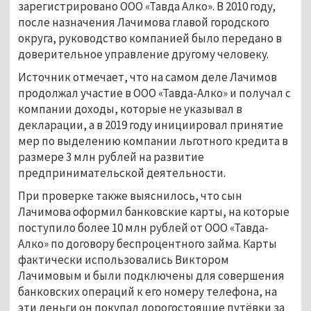
зарегистрировано ООО «Тавда Алко». В 2010 году,
после назначения Лачимова главой городского
округа, руководство компанией было передано в
доверительное управление другому человеку.
Источник отмечает, что на самом деле Лачимов
продолжал участие в ООО «Тавда-Алко» и получал с
компании доходы, которые не указывал в
декларации, а в 2019 году инициировал принятие
мер по выделению компании льготного кредита в
размере 3 млн рублей на развитие
предпринимательской деятельности.
При проверке также выяснилось, что сын
Лачимова оформил банковские карты, на которые
поступило более 10 млн рублей от ООО «Тавда-
Алко» по договору беспроцентного займа. Карты
фактически использовались Виктором
Лачимовым и были подключены для совершения
банковских операций к его номеру телефона, на
эти деньги он покупал дорогостоящие путёвки за