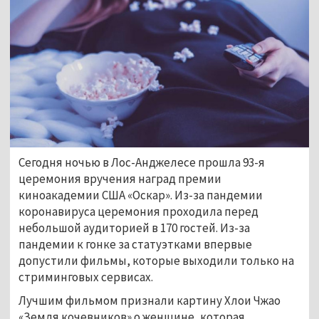
Сегодня ночью в Лос-Анджелесе прошла 93-я
церемония вручения наград премии
киноакадемии США «Оскар». Из-за пандемии
коронавируса церемония проходила перед
небольшой аудиторией в 170 гостей. Из-за
пандемии к гонке за статуэтками впервые
допустили фильмы, которые выходили только на
стриминговых сервисах.
Лучшим фильмом признали картину Хлои Чжао
«Земля кочевников» о женщине, которая,