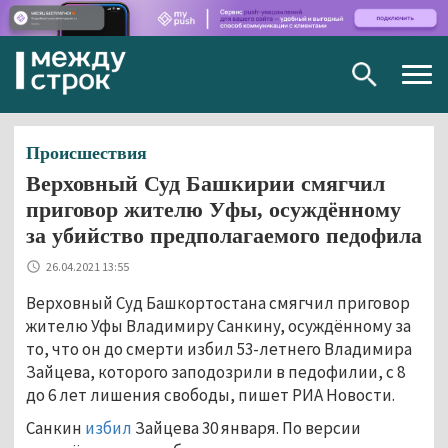
Togg
navig
Происшествия
Верховный Суд Башкирии смягчил
приговор жителю Уфы, осуждённому
за убийство предполагаемого педофила
26.04.2021 13:55
Верховный Суд Башкортостана смягчил приговор
жителю Уфы Владимиру Санкину, осуждённому за
то, что он до смерти избил 53-летнего Владимира
Зайцева, которого заподозрили в педофилии, с 8
до 6 лет лишения свободы, пишет РИА Новости.
Санкин
избил
Зайцева 30 января. По версии