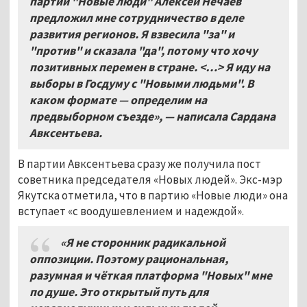
партии "Новые люди" Алексей Нечаев
предложил мне сотрудничество в деле
развития регионов. Я взвесила "за" и
"против" и сказала "да", потому что хочу
позитивных перемен в стране. <…> Я иду на
выборы в Госдуму с "Новыми людьми". В
каком формате — определим на
предвыборном съезде», — написала Сардана
Авксентьева.
В партии Авксентьева сразу же получила пост
советника председателя «Новых людей». Экс-мэр
Якутска отметила, что в партию «Новые люди» она
вступает «с воодушевлением и надеждой».
«Я не сторонник радикальной
оппозиции. Поэтому рациональная,
разумная и чёткая платформа "Новых" мне
по душе. Это открытый путь для