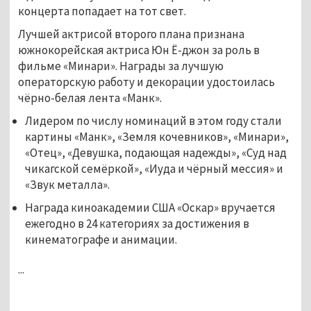
концерта попадает на тот свет.
Лучшей актрисой второго плана признана
южнокорейская актриса Юн Ё-джон за роль в
фильме «Минари». Награды за лучшую
операторскую работу и декорации удостоилась
чёрно-белая лента «Манк».
Лидером по числу номинаций в этом году стали
картины «Манк», «Земля кочевников», «Минари»,
«Отец», «Девушка, подающая надежды», «Суд над
чикагской семёркой», «Иуда и чёрный мессия» и
«Звук металла».
Награда киноакадемии США «Оскар» вручается
ежегодно в 24 категориях за достижения в
кинематографе и анимации.
...