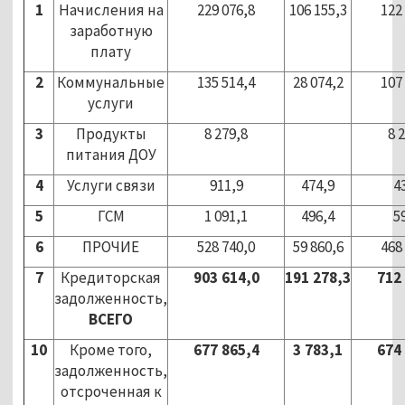
1
Начисления на
229 076,8
106 155,3
122
заработную
плату
2
Коммунальные
135 514,4
28 074,2
107
услуги
3
Продукты
8 279,8
8 
питания ДОУ
4
Услуги связи
911,9
474,9
4
5
ГСМ
1 091,1
496,4
5
6
ПРОЧИЕ
528 740,0
59 860,6
468
7
Кредиторская
903 614,0
191 278,3
712
задолженность,
ВСЕГО
10
Кроме того,
677 865,4
3 783,1
674
задолженность,
отсроченная к