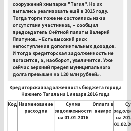
сооружений химпарка "Тагил". Но их
пытались реализовать ещё в 2015 году.
Тогда торги тоже не состоялись из-за
отсутствия участников, – сообщил
председатель Счётной палаты Валерий
Платунов. – Есть высокий риск
непоступления дополнительных доходов.
И тогда кредиторская задолженность не
погасится, а, наоборот, увеличится. Уже
сейчас верхний предел муниципального
долга превышен на 120 млн рублей».
Кредиторская задолженность бюджета города
Нижнего Тагила на 1 января 2016 года
Код
Наименование
Сумма
Оплата в
Су
расходов
задолженности
январе
задол
на 01.01.2016
на 201
01.02.2