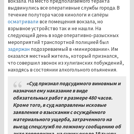
вокзала. На место предполагаемого теракта
выдвинулись все оперативные службы города. В
течение полутора часов кинологи и сапёры
осматривали
все помещения вокзала, но
взрывное устройство так и не нашли. На
следующий день в ходе оперативно-разыскных
мероприятий транспортной полицией был
задержан
подозреваемый в «минировании». Им
оказался местный житель, который признался,
что совершил звонок из хулиганских побуждений,
находясь в состоянии алкогольного опьянения.
«Суд признал подсудимого виновным и
назначил ему наказание в виде
обязательных работ в размере 480 часов.
Кроме того, в суд направлены исковые
заявления о взыскании с осуждённого
материального ущерба, затраченного на
выезд спецслужб по ложному сообщению об
акте терроризма, на сумму около 19 тысяч