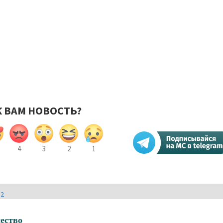
К ВАМ НОВОСТЬ?
4
3
2
1
И2
ество