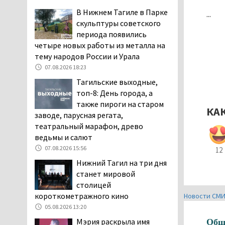
заявили, что их дочь в палате
В Нижнем Тагиле в Парке
...
покусала бельевая вошь
скульптуры советского
06.08.2026 13:02
периода появились
четыре новых работы из металла на
В Нижнем Тагиле на три
тему народов России и Урала
дня запретят
электросамокаты
07.08.2026 18:23
06.08.2026 11:41
Тагильские выходные,
топ-8: День города, а
«Я уверен, это бельевая
также пироги на старом
вошь». Родители 10-
КА
заводе, парусная регата,
летней девочки
театральный марафон, древо
пожаловались на кровососущих
ведьмы и салют
паразитов, которые искусали их
ребёнка в детской больнице
07.08.2026 15:56
12
Нижнего Тагила
Нижний Тагил на три дня
05.08.2026 17:59
станет мировой
столицей
Директора уральского
короткометражного кино
предприятия по
Новости СМ
производству дронов
05.08.2026 13:20
«Упырь» подорвали в автомобиле
Мэрия раскрыла имя
Общ