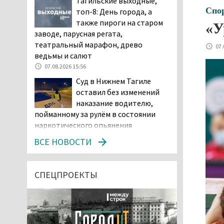
Тагильские выходные,
Спо
топ-8: День города, а
также пироги на старом
«У
заводе, парусная регата,
театральный марафон, древо
07.
ведьмы и салют
07.08.2026 15:56
Суд в Нижнем Тагиле
оставил без изменений
наказание водителю,
пойманному за рулём в состоянии
наркотического опьянения
07.08.2026 15:35
ВСЕ НОВОСТИ
Пять человек погибли в
ДТП под Екатеринбургом
СПЕЦПРОЕКТЫ
07.08.2026 14:24
Тагильские спасатели
проникли в квартиру
через балкон, чтобы