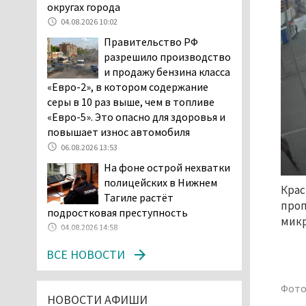
возбудила административное дело в
округах города
отношении «Водоканала-НТ» из-за
04.08.2026 10:02
отсутствия холодной воды
Правительство РФ
06.08.2026 15:42
разрешило производство
Двое детей пострадали
и продажу бензина класса
при сходе трамвая с
«Евро-2», в котором содержание
рельсов в Нижнем Тагиле
серы в 10 раз выше, чем в топливе
06.08.2026 14:25
«Евро-5». Это опасно для здоровья и
повышает износ автомобиля
Правительство РФ
разрешило производство
06.08.2026 13:53
и продажу бензина класса
На фоне острой нехватки
«Евро-2», в котором содержание
полицейских в Нижнем
Крас
серы в 10 раз выше, чем в топливе
Тагиле растёт
проп
«Евро-5». Это опасно для здоровья и
подростковая преступность
микр
повышает износ автомобиля
04.08.2026 14:58
06.08.2026 13:53
ВСЕ НОВОСТИ
В Детской городской
больнице № 3 Нижнего
Тагила опровергли
Фото
НОВОСТИ АФИШИ
обвинения родителей, которые