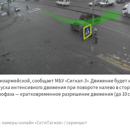
ноармейской, сообщает МБУ «Сигнал-3». Движение будет 
уска интенсивного движения при повороте налево в сто
офаза — кратковременное разрешение движения (до 10 с
: камеры онлайн «СетиТагила» / скриншот