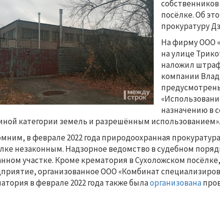
собственников
посёлке. Об эт
прокуратуру Дз
На фирму ООО «
на улице Трикот
наложил штраф 
компании Влад
предусмотрены 
«Использование
назначению в с
иной категории земель и разрешённым использованием»
мним, в феврале 2022 года природоохранная прокуратур
лке незаконным. Надзорное ведомство в судебном поряд
анном участке. Кроме крематория в Сухоложском посёлке,
приятие, организованное ООО «Комбинат специализированн
атория в феврале 2022 года также была
организована
пров