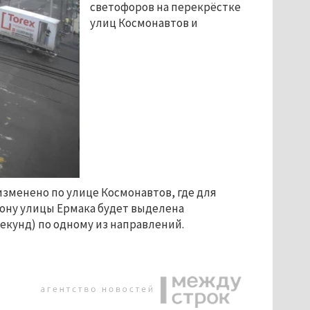
светофоров на перекрёстке
улиц Космонавтов и
изменено по улице Космонавтов, где для
рону улицы Ермака будет выделена
екунд) по одному из направлений.