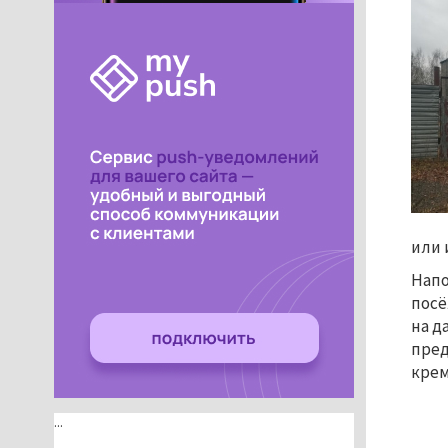
или 
Напо
посё
на д
пред
крем
...