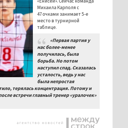
«Енисей». Сейчас команда
Михаила Карполя с
47 очками занимает 5-е
место в турнирной
таблице.
«Первая партия у
нас более-менее
получилась, была
борьба. Но потом
наступил спад. Сказалась
усталость, ведь у нас
была непростая
ватило, терялась концентрация. Потому и
после встречи главный тренер «уралочек»