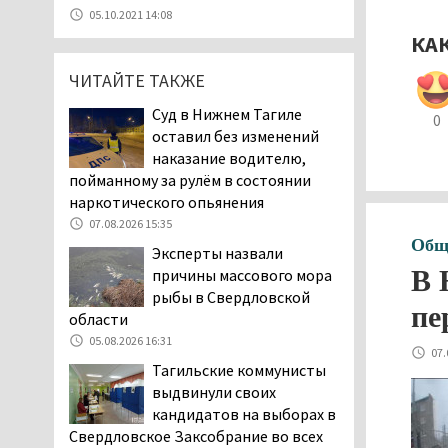
уголовное дело о
05.10.2021 14:08
мошенничестве при
КА
строительстве ИЖС в Нижнем
Тагиле
ЧИТАЙТЕ ТАКЖЕ
07.08.2026 11:47
Суд в Нижнем Тагиле
0
Екатеринбург подвергся
оставил без изменений
атаке БПЛА, восемь из
наказание водителю,
них были сбиты, три
пойманному за рулём в состоянии
упали на крышу логистического
наркотического опьянения
центра
07.08.2026 15:35
07.08.2026 11:28
Общ
Эксперты назвали
Тагильские спасатели
В 
причины массового мора
помогли заблудившемуся
рыбы в Свердловской
пе
в лесу мужчине найти
области
дорогу домой
05.08.2026 16:31
07.
06.08.2026 16:28
Тагильские коммунисты
Прокуратура
выдвинули своих
Дзержинского района
кандидатов на выборах в
Нижнего Тагила
Свердловское Заксобрание во всех