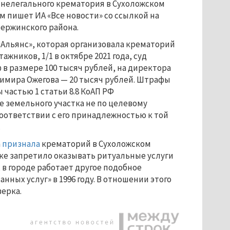
 нелегального крематория в Сухоложском
ом пишет ИА «Все новости» со ссылкой на
ержинского района.
Альянс», которая организовала крематорий
ажников, 1/1 в октябре 2021 года, суд
в размере 100 тысяч рублей, на директора
имира Ожегова — 20 тысяч рублей. Штрафы
частью 1 статьи 8.8 КоАП РФ
 земельного участка не по целевому
оответствии с его принадлежностью к той
.
а
признала
крематорий в Сухоложском
ке запретило оказывать ритуальные услуги
 в городе работает другое подобное
ых услуг» в 1996 году. В отношении этого
ерка.