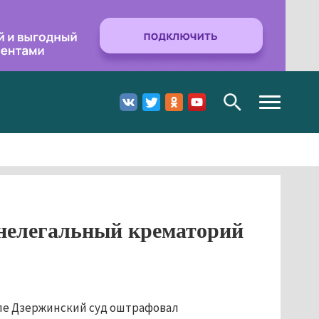
Toggle
navigation
нелегальный крематорий
ле Дзержинский суд оштрафовал