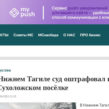
ЕКТЫ
Советы МС
МСнаобеде
О НАС
ПРО бизнес
ество
Нижнем Тагиле суд оштрафовал 
Сухоложском посёлке
04.2022 11:35
В Нижнем Таги