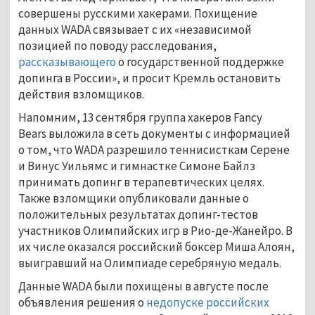
совершены русскими хакерами. Похищение
данных WADA связывает с их «независимой
позицией по поводу расследования,
рассказывающего
о государственной поддержке
допинга в России», и просит Кремль остановить
действия взломщиков.
Напомним, 13 сентября группа хакеров Fancy
Bears выложила в сеть документы с информацией
о том, что WADA разрешило теннисисткам Серене
и Винус Уильямс и гимнастке Симоне Байлз
принимать допинг в терапевтических целях.
Также взломщики опубликовали данные о
положительных результатах допинг-тестов
участников Олимпийских игр в Рио-де-Жанейро. В
их числе оказался российский боксёр Миша Алоян,
выигравший на Олимпиаде серебряную медаль.
Данные WADA были похищены в августе после
объявления решения о
недопуске российских