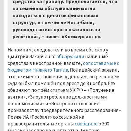
средства за границу. Предполагается, что
на семейном обслуживании могли
находиться с десяток финансовых
структур, в том числе Нота-банк,
руководство которого оказалось за
решёткой», – пишет «Коммерсантъ».
Напомним, следователи во время обысков у
Дмитрия Захарченко
обнаружили
наличные
средства в иностранной валюте,
сопоставимые с
бюджетом Нижнего Тагила
. Полицейский заявил,
что не имеет отношения к деньгам, но решением
суда он был помещён под арест до 8 ноября. Его
обвиняют по трём статьям УК РФ – «Получение
взятки», «Злоупотребление должностными
полномочиями» и «Воспрепятствование
производству предварительного расследования».
Позже ИА «Росбалт» со ссылкой на
правоохранительные органы
сообщило
о 300
миллионах евро на счетах отца Дмитрия