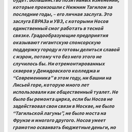
которые произошли с Нижним Тагилом за
последние годы,
–
его личная заслуга. Это
заслуга ЕВРАЗа и УВЗ, с которыми Носов
единственный смог работать в тесной
связке. Градообразующие предприятия
оказывают гигантскую спонсорскую
поддержку городу и готовы делиться славой
с мэром, потому что без него этого не
случилось бы. Ни отремонтированных
скверов у Демидовского колледжа и
“Современника” в этом году, ни башни на
Лисьей горе, которую много лет
использовали как общественный туалет. Не
было бы ремонта цирка, если бы Носов не
задействовал свои связи в Москве, не было
“Тагильской лагуны”, не было моста на
Фрунзе и многого другого. Носов умеет
грамотно осваивать бюджетные деньги, но