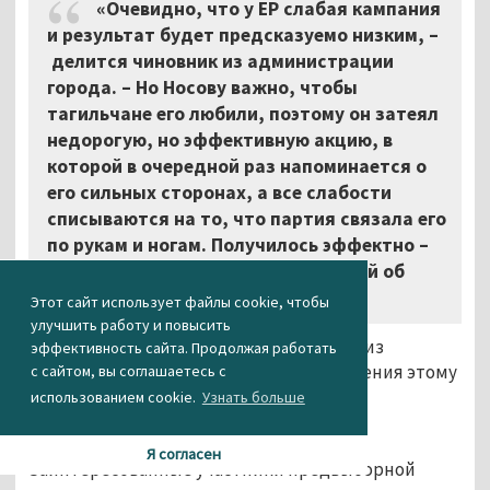
«Очевидно, что у ЕР слабая кампания
и результат будет предсказуемо низким, –
делится чиновник из администрации
города. – Но Носову важно, чтобы
тагильчане его любили, поэтому он затеял
недорогую, но эффективную акцию, в
которой в очередной раз напоминается о
его сильных сторонах, а все слабости
списываются на то, что партия связала его
по рукам и ногам. Получилось эффектно –
после получения личных сообщений об
этом гудел весь город».
Этот сайт использует файлы cookie, чтобы
улучшить работу и повысить
По другой версии, акция затеяна одной из
эффективность сайта. Продолжая работать
конкурирующих партий, но подтверждения этому
с сайтом, вы соглашаетесь с
найти не удалось.
использованием cookie.
Узнать больше
Коммунист Потанин «залёг на дно»...
Я согласен
Заинтересованные участники предвыборной