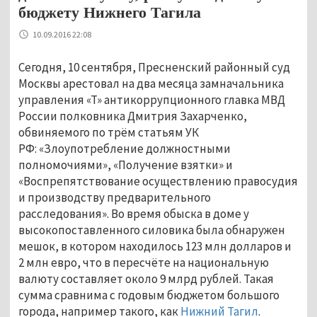
бюджету Нижнего Тагила
10.09.2016 22:08
Сегодня, 10 сентября, Пресненский районный суд
Москвы арестовал на два месяца замначальника
управления «Т» антикоррупционного главка МВД
России полковника Дмитрия Захарченко,
обвиняемого по трём статьям УК
РФ: «Злоупотребление должностными
полномочиями», «Получение взятки» и
«Воспрепятствование осуществлению правосудия
и производству предварительного
расследования». Во время обыска в доме у
высокопоставленного силовика была обнаружен
мешок, в котором находилось 123 млн долларов и
2 млн евро, что в пересчёте на национальную
валюту составляет около 9 млрд рублей. Такая
сумма сравнима с годовым бюджетом большого
города, например такого, как
Нижний Тагил
.