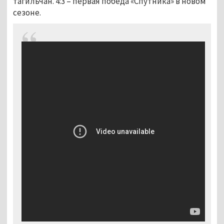
тагильчан. 4:3 – первая победа «Спутника» в новом
сезоне.