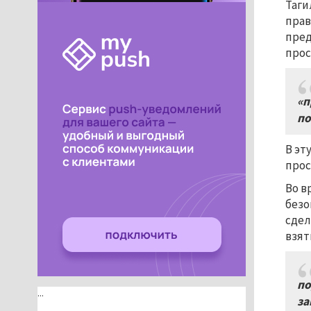
Таги
прав
пред
прос
«п
по
В эт
прос
Во в
безо
сдел
взят
по
...
за