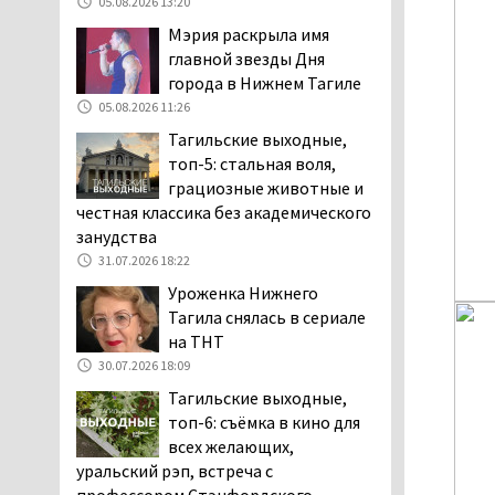
05.08.2026 13:20
клиентов российских банков 7,4 млрд
Мэрия раскрыла имя
рублей
главной звезды Дня
05.08.2026 10:58
города в Нижнем Тагиле
Жителей центра Нижнего
05.08.2026 11:26
Тагила напугала система
Тагильские выходные,
оповещения о
топ-5: стальная воля,
заложенной бомбе
грациозные животные и
04.08.2026 17:57
честная классика без академического
«Выезжать на круговое
занудства
движение здесь очень
31.07.2026 18:22
опасно: машин, которые
Уроженка Нижнего
надо пропускать, почти не видно».
Тагила снялась в сериале
Тагильчане пожаловались на плохой
на ТНТ
обзор из-за высокой травы у дороги
30.07.2026 18:09
на перекрёстке улиц Серова и
Тагильские выходные,
Первомайской
топ-6: съёмка в кино для
04.08.2026 16:53
всех желающих,
Отлавливать собак в
уральский рэп, встреча с
Нижнем Тагиле будут