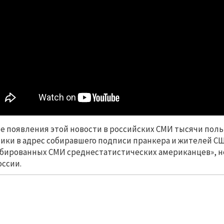
е появления этой новости в российских СМИ тысячи пол
ики в адрес собиравшего подписи пранкера и жителей С
бированных СМИ среднестатистических американцев», н
оссии.