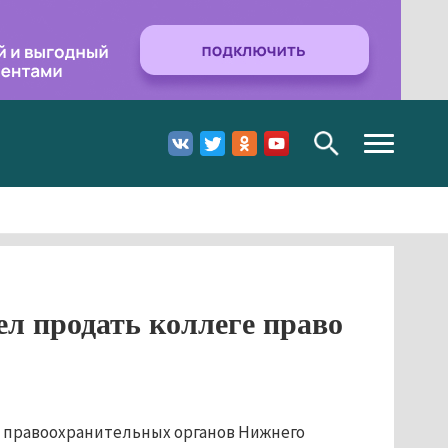
Toggle
navigation
л продать коллеге право
а правоохранительных органов Нижнего