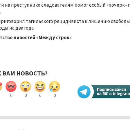
и на преступника следователям помог особый «почерк» гр
.
приговорил тагильского рецидивиста к лишению свободы
оды на два года.
тство новостей «Между строк»
К ВАМ НОВОСТЬ?
0
0
0
0