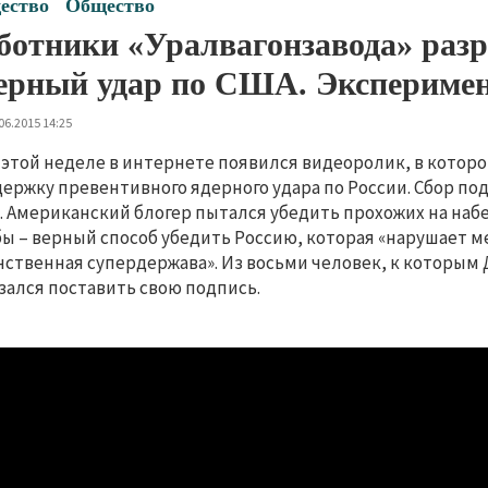
ество
Общество
ботники «Уралвагонзавода» раз
ерный удар по США. Экспериме
06.2015 14:25
 этой неделе в интернете появился видеоролик, в кото
ержку превентивного ядерного удара по России. Сбор по
. Американский блогер пытался убедить прохожих на на
ы – верный способ убедить Россию, которая «нарушает м
ственная супердержава». Из восьми человек, к которым Д
зался поставить свою подпись.