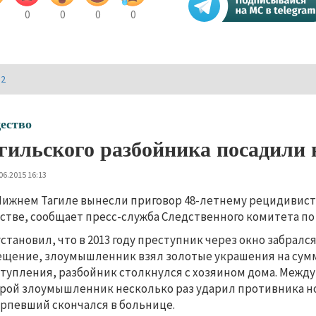
0
0
0
0
И2
ество
гильского разбойника посадили н
06.2015 16:13
Нижнем Тагиле вынесли приговор 48-летнему рецидивист
стве, сообщает пресс-служба Следственного комитета по
установил, что в 2013 году преступник через окно забралс
щение, злоумышленник взял золотые украшения на сумму 
тупления, разбойник столкнулся с хозяином дома. Между 
рой злоумышленник несколько раз ударил противника но
рпевший скончался в больнице.