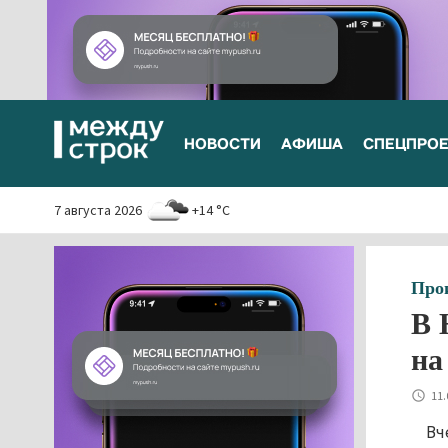
НОВОСТИ
АФИША
СПЕЦПРО
7 августа 2026
+14 °C
Про
В 
на
11.
Вч