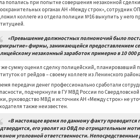
ла попались при попытке совершения незаконной сделки.
оохранительных органах АН «Между строк», сотрудник О
ложил коллеге из отдела полиции №16 выкупить у него пр
титуцией.
«Превышение должностных полномочий было постав
рикрытие» фирмы, занимающейся предоставлением сек
лицейскому незаконный заработок примерно в 10 000 р
у же сумму оценил сделку полицейский, планировавший п
титуток от рейдов – своему коллеге из Ленинского района
ремя передачи денег профессионально сработали сотруд
пасности, подчеркнули в ГУ МВД России по Свердловской 
ки, руководство МВД и источник АН «Между строк» не ут
кодателя также неизвестен.
«В настоящее время по данному факту проводится 
дтвердится, его уволят из ОВД по отрицательным мот
коном уголовной ответственности. Непосредственные