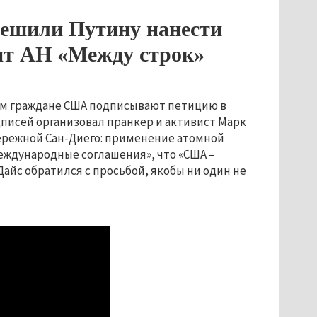
решили Путину нанести
нт АН «Между строк»
ром граждане США подписывают петицию в
дписей организовал пранкер и активист Марк
бережной Сан-Диего: применение атомной
еждународные соглашения», что «США –
айс обратился с просьбой, якобы ни один не