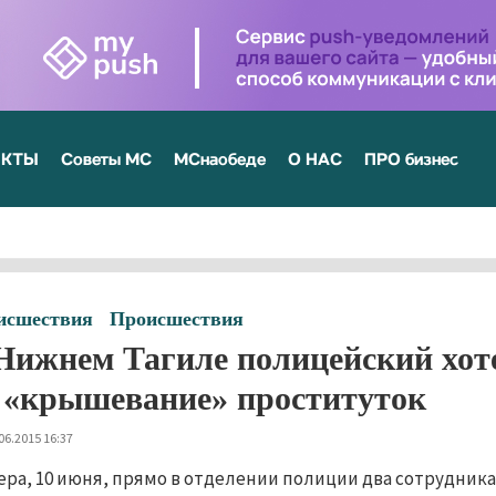
ЕКТЫ
Советы МС
МСнаобеде
О НАС
ПРО бизнес
исшествия
Происшествия
Нижнем Тагиле полицейский хоте
 «крышевание» проституток
06.2015 16:37
ера, 10 июня, прямо в отделении полиции два сотрудник