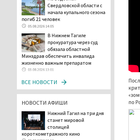
Свердловской области с
начала купального сезона
начала купального сезона
погиб 21 человек
погиб 21 человек
05.08.2026 14:05
05.08.2026 14:05
Нижний Тагил на три дня
В Нижнем Тагиле
станет мировой
прокуратура через суд
столицей
обязала областной
короткометражного кино
Минздрав обеспечить инвалида
05.08.2026 13:20
жизненно важным препаратом
Мэрия раскрыла имя
03.08.2026 13:01
главной звезды Дня
города в Нижнем Тагиле
Посл
ВСЕ НОВОСТИ
05.08.2026 11:26
крит
«зом
В Нижнем Тагиле
по Р
НОВОСТИ АФИШИ
разыскивают 45-летнего
Виталия Говорухина
Нижний Тагил на три дня
05.08.2026 11:10
станет мировой
Во втором квартале
столицей
текущего года
короткометражного кино
мошенники украли у