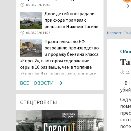
06.08.2026 15:42
0
Двое детей пострадали
при сходе трамвая с
рельсов в Нижнем Тагиле
Новости СМ
06.08.2026 14:25
Правительство РФ
разрешило производство
Общ
и продажу бензина класса
Та
«Евро-2», в котором содержание
серы в 10 раз выше, чем в топливе
11.
«Евро-5». Это опасно для здоровья и
повышает износ автомобиля
ВСЕ НОВОСТИ
В 
06.08.2026 13:53
убий
В Детской городской
Суд 
больнице № 3 Нижнего
СПЕЦПРОЕКТЫ
поме
Тагила опровергли
прес
обвинения родителей, которые
кото
заявили, что их дочь в палате
поте
покусала бельевая вошь