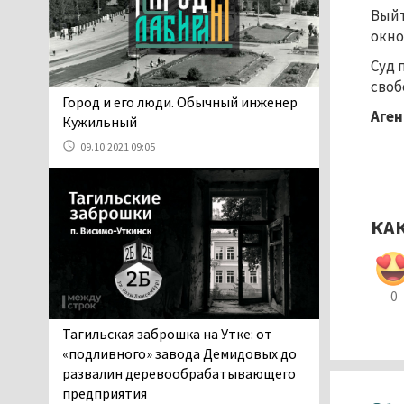
06.08.2026 13:02
Выйт
В Нижнем Тагиле на три
окно
дня запретят
Суд 
электросамокаты
своб
06.08.2026 11:41
​​​​​​​Город и его люди. Обычный инженер
Аген
«Я уверен, это бельевая
Кужильный
вошь». Родители 10-
09.10.2021 09:05
летней девочки
пожаловались на кровососущих
паразитов, которые искусали их
ребёнка в детской больнице
КА
Нижнего Тагила
05.08.2026 17:59
Директора уральского
0
предприятия по
производству дронов
Тагильская заброшка на Утке: от
«Упырь» подорвали в автомобиле
«подливного» завода Демидовых до
под Екатеринбургом
развалин деревообрабатывающего
05.08.2026 17:05
предприятия