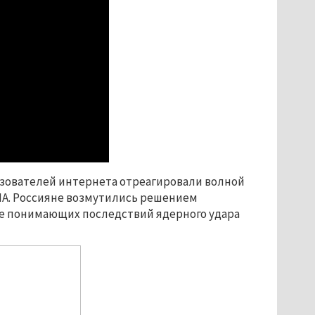
ьзователей интернета отреагировали волной
ША. Россияне возмутились решением
е понимающих последствий ядерного удара