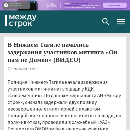
Togg
navig
В Нижнем Тагиле начались
задержания участников митинга «Он
нам не Димон» (ВИДЕО)
26.03.2017 16:39
Полиция Нижнего Тагила начала задержания
участников митинга на площади у КДК
«Современник». По данным журналиста АН «Между
строк», сначала задержали двух по виду
несовершеннолетних парней с плакатом.
Полицейские попросили их покинуть площадь, но
получив отказ, проводили в служебный «УАЗ».
После этого ОМОНом был задержан участник