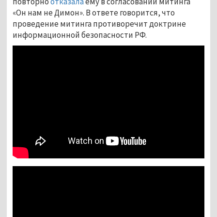
повторно
отказала
ему в согласовании митинга
«Он нам не Димон». В ответе говорится, что
проведение митинга противоречит доктрине
информационной безопасности РФ.