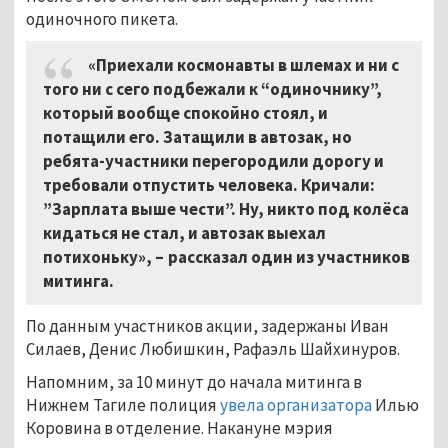
одиночного пикета.
«Приехали космонавты в шлемах и ни с
того ни с сего подбежали к “одиночнику”,
который вообще спокойно стоял, и
потащили его. Затащили в автозак, но
ребята-участники перегородили дорогу и
требовали отпустить человека. Кричали:
”Зарплата выше чести”. Ну, никто под колёса
кидаться не стал, и автозак выехал
потихоньку», – рассказал один из участников
митинга.
По данным участников акции, задержаны Иван
Силаев, Денис Любишкин, Рафаэль Шайхинуров.
Напомним, за 10 минут до начала митинга в
Нижнем Тагиле полиция
увела организатора
Илью
Коровина в отделение. Накануне мэрия