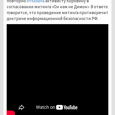
повторно
отказала
активисту Коровину в
согласовании митинга «Он нам не Димон». В ответе
говорится, что проведение митинга противоречит
доктрине информационной безопасности РФ.