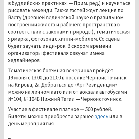
в буддийских практиках.
—
Прим. ред.) и научиться
рисовать мехенди. Также гостей ждут лекция по
Васту
(
древней ведической науке о правильном
построении жилого и рабочего пространства в
соответствии с законами природы), тематическая
ярмарка, фотозона с хиппи-мобилем. Со сцены
будет звучать инди-рок. В скором времени
организаторы фестиваля озвучат имена
хедлайнеров.
Тематическая богемная вечеринка пройдёт
19 июня с 13:00 до 21:00 в посёлке Черноисточинск
на Кирова, 2а. Добраться до «АртРезиденции»
можно на личном авто или от вокзала автобусами
№ 104, № 104Б Нижний Тагил
—
Черноисточинск.
Участие в фестивале платное
—
500 рублей.
Билеты можно приобрести заранее
здесь
или в
день мероприятия.
...