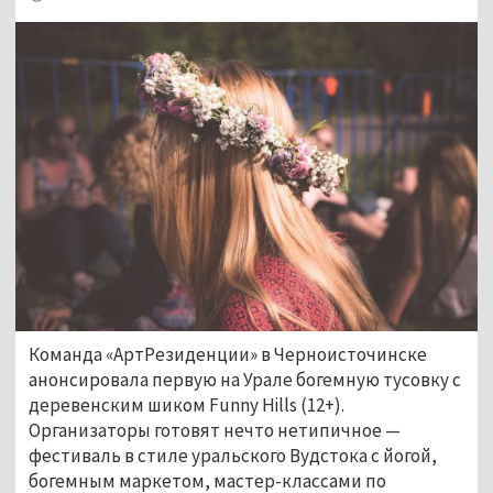
Команда «АртРезиденции» в Черноисточинске
анонсировала первую на Урале богемную тусовку с
деревенским шиком Funny Hills (12+).
Организаторы готовят нечто нетипичное
—
фестиваль в стиле уральского Вудстока с йогой,
богемным маркетом, мастер-классами по