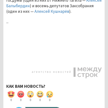
Госдумы (один из них от Нижнего Тагила —
Алексей
Балыбердин
) и восемь депутатов Заксобрания
(один из них —
Алексей Кушнарёв
).
...
КАК ВАМ НОВОСТЬ?
0
0
0
0
0