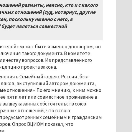
шений размыты, неясно, кто и с какого
чных отношений (суд, нотариус, другие
ен, поскольку именно с него, в
 будет являться совместной
жителей» может быть изменён договором, но
ключения такого документа. В комитете
оличеству вопросов. Из представленного
нцепцию проекта закона.
нения в Семейный кодекс России, был
Беляков, выступивший автором документа,
ые отношения». По его мнению, к ним можно
е пяти лет или совместное проживание в
 из вышеуказанных обстоятельств союз
рачных отношений, что в свою
, предусмотренных семейным и гражданским
оров. Опрос ВЦИОМ показал, что
ом.