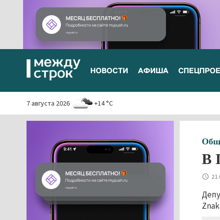
НОВОСТИ
АФИША
СПЕЦПРО
7 августа 2026
+14 °C
Общ
В 
21.
Депу
Znak