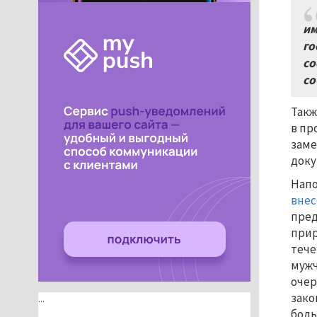
им
го
со
со
Такж
в пр
заме
доку
Напо
внес
пред
прир
тече
мужч
очер
зако
...
боль