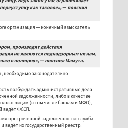
лицу. Ведь закон у нас ограничивает
переуступку как таковое»,
—
пояснил
итоге организация — конечный взыскатель
ором, производят действия
изации не являются поднадзорным ни нам,
лько в полицию»,
—
пояснил Мамута.
он, необходимо законодательно
ность возбуждать административные дела
ченной задолженности, либо в качестве
лько лицам (в том числе банкам и МФО),
й ведёт ФССП.
ания просроченной задолженности: служба
и ведёт их государственный реестр.