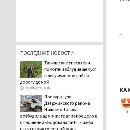
...
ПОСЛЕДНИЕ НОВОСТИ
Тагильские спасатели
помогли заблудившемуся
в лесу мужчине найти
дорогу домой
КА
06.08.2026 16:28
Прокуратура
Дзержинского района
Нижнего Тагила
0
возбудила административное дело в
отношении «Водоканала-НТ» из-за
отсутствия холодной воды