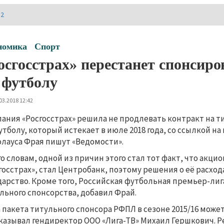
И2
номика
Спорт
осгосстрах» перестанет спонсиро
 футболу
03.2018 12:42
ания «Росгосстрах» решила не продлевать контракт на 
утболу, который истекает в июле 2018 года, со ссылкой н
лауса Фрая пишут «Ведомости».
го словам, одной из причин этого стал тот факт, что акц
госстрах», стал Центробанк, поэтому решения о её расхо
дарство. Кроме того, Российская футбольная премьер-лиг
льного спонсорства, добавил Фрай.
 пакета титульного спонсора РФПЛ в сезоне 2015/16 может
казывал гендиректор ООО «Лига-ТВ» Михаил Гершкович. Р