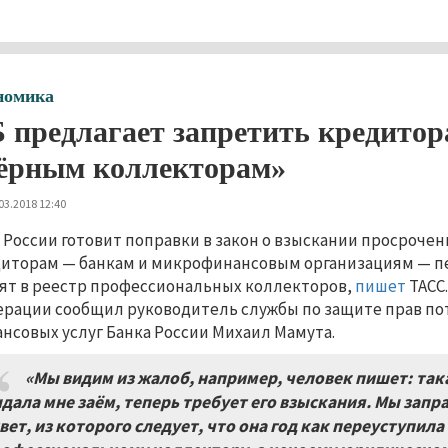
номика
 предлагает запретить кредитор
ёрным коллекторам»
03.2018 12:40
 России готовит поправки в закон о взыскании просроче
иторам — банкам и микрофинансовым организациям — пе
ят в реестр профессиональных коллекторов,
пишет
ТАСС.
рации сообщил руководитель службы по защите прав по
нсовых услуг Банка России Михаил Мамута.
«Мы видим из жалоб, например, человек пишет: та
дала мне заём, теперь требует его взыскания. Мы запр
вет, из которого следует, что она год как переуступила