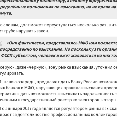
офессиональному коллектору, а некоему юридическому 
ределённые полномочия по взысканию, но не право на 
мута.
го словам, долг может переуступаться несколько раз, в 
т грубо нарушать закон.
«Они фактически, представляясь МФО или коллект
посредственно по взысканию. Но поскольку эти орган
 ФССП субъектом, человек может жаловаться на них то
«серую», даже «чёрную», зону рынка взыскания, уточнил 
гулировать.
, в свою очередь, предлагает дать Банку России возмож
ив банков и МФО, нарушающих правила взыскания просро
ернативы дать возможность взыскивать задолженность то
чённым в государственный реестр коллекторов, которы
 с 1 января 2017 года является регулятором рынка взыск
ирает за деятельностью профессиональных коллекторов 