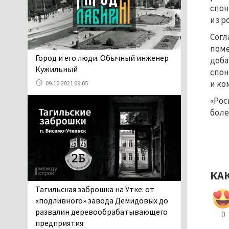
06.08.2026 13:02
спон
В Нижнем Тагиле на три
из р
дня запретят
Согл
электросамокаты
поме
06.08.2026 11:41
​​​​​​​Город и его люди. Обычный инженер
доба
«Я уверен, это бельевая
Кужильный
спон
вошь». Родители 10-
и ко
09.10.2021 09:05
летней девочки
«Рос
пожаловались на кровососущих
боле
паразитов, которые искусали их
ребёнка в детской больнице
Нижнего Тагила
05.08.2026 17:59
Директора уральского
предприятия по
КА
производству дронов
Тагильская заброшка на Утке: от
«Упырь» подорвали в автомобиле
«подливного» завода Демидовых до
под Екатеринбургом
развалин деревообрабатывающего
0
05.08.2026 17:05
предприятия