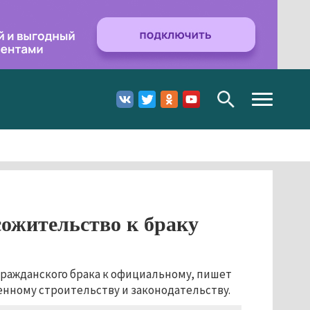
Toggle
navigation
сожительство к браку
ражданского брака к официальному, пишет
енному строительству и законодательству.