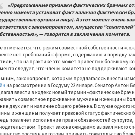
«Предложенные признаки фактических брачных отно
енно момента установит факт наличия фактически бра
сударственные органы и лица). А этот момент очень важ
ответствии с законопроектом, имущество "сожителей"
бственностью», — говорится в заключении комитета.
е отмечается, что режим совместной собственности «со
оекте нет требований к форме, содержанию и порядку за
тили, что на практике это может привести к большому к
мента следует, что члены комитета не поддерживают ко
мним, законопроект, которым предлагалось внести изме
ён
на рассмотрение в Госдуму 22 января. Сенатор Антон 
лагал ввести в кодекс новый термин «фактические брачн
авнять совместное проживание мужчины и женщины боле
ние двух лет и наличие общего ребёнка. В случае одного
ины и женщины получает правовой статус фактических б
едь повлечёт исполнение прав и обязанностей супругов
нодательством. Проект закона ожидаемо вызвал много сп
шинство россиян не готовы признать сожительство брак