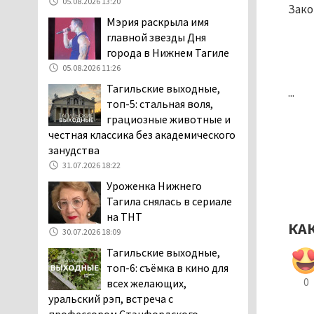
05.08.2026 13:20
Зако
клиентов российских банков 7,4 млрд
Мэрия раскрыла имя
рублей
главной звезды Дня
05.08.2026 10:58
города в Нижнем Тагиле
Жителей центра Нижнего
05.08.2026 11:26
Тагила напугала система
Тагильские выходные,
...
оповещения о
топ-5: стальная воля,
заложенной бомбе
грациозные животные и
04.08.2026 17:57
честная классика без академического
«Выезжать на круговое
занудства
движение здесь очень
31.07.2026 18:22
опасно: машин, которые
Уроженка Нижнего
надо пропускать, почти не видно».
Тагила снялась в сериале
Тагильчане пожаловались на плохой
на ТНТ
обзор из-за высокой травы у дороги
КА
30.07.2026 18:09
на перекрёстке улиц Серова и
Тагильские выходные,
Первомайской
топ-6: съёмка в кино для
04.08.2026 16:53
0
всех желающих,
Отлавливать собак в
уральский рэп, встреча с
Нижнем Тагиле будут