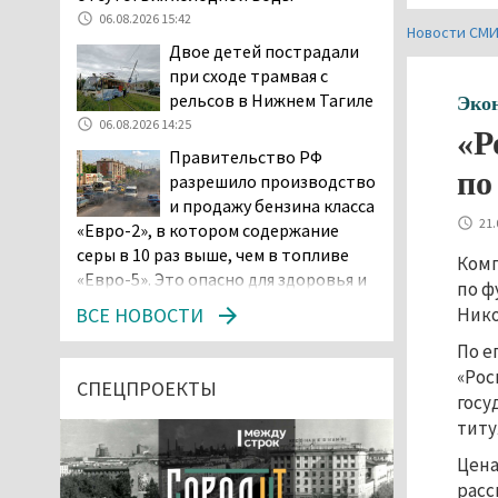
06.08.2026 15:42
Новости СМ
Двое детей пострадали
при сходе трамвая с
рельсов в Нижнем Тагиле
Эко
06.08.2026 14:25
«Р
Правительство РФ
по
разрешило производство
и продажу бензина класса
21.
«Евро-2», в котором содержание
серы в 10 раз выше, чем в топливе
Комп
«Евро-5». Это опасно для здоровья и
по ф
повышает износ автомобиля
ВСЕ НОВОСТИ
Нико
06.08.2026 13:53
По е
В Детской городской
«Рос
больнице № 3 Нижнего
СПЕЦПРОЕКТЫ
госу
Тагила опровергли
титу
обвинения родителей, которые
заявили, что их дочь в палате
Цена
покусала бельевая вошь
расс