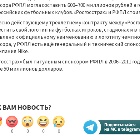
сора РФПЛ могла составить 600–700 миллионов рублей в г
оссийских футбольных клубов. «Росгосстрах» и РФПЛ стои
асно действующему трёхлетнему контракту между «Росго
стить свой логотип на футболках игроков, стадионах и в
влено к официальному наименованию и логотипу чемпион
сора, у РФПЛ есть ещё генеральный и технический спонс
мпания Nike.
госстрах» был титульным спонсором РФПЛ в 2006–2011 год
е 50 миллионов долларов.
К ВАМ НОВОСТЬ?
0
0
0
0