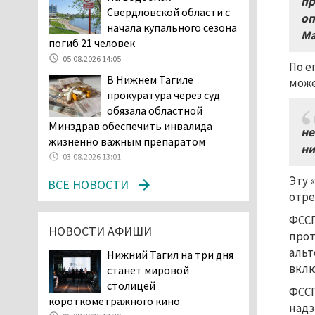
пр
Свердловской области с
начала купального сезона
оп
начала купального сезона
погиб 21 человек
Ма
погиб 21 человек
05.08.2026 14:05
05.08.2026 14:05
Нижний Тагил на три дня
По е
В Нижнем Тагиле
станет мировой
може
прокуратура через суд
столицей
обязала областной
короткометражного кино
Минздрав обеспечить инвалида
05.08.2026 13:20
не
жизненно важным препаратом
Мэрия раскрыла имя
ни
03.08.2026 13:01
главной звезды Дня
города в Нижнем Тагиле
Эту 
ВСЕ НОВОСТИ
05.08.2026 11:26
отре
В Нижнем Тагиле
ФССП
НОВОСТИ АФИШИ
разыскивают 45-летнего
прот
Виталия Говорухина
альт
Нижний Тагил на три дня
05.08.2026 11:10
вклю
станет мировой
Во втором квартале
столицей
ФССП
текущего года
короткометражного кино
надз
мошенники украли у