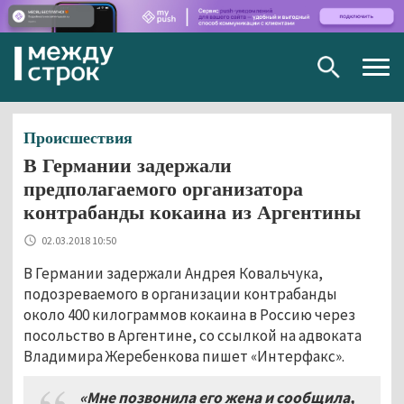
Togg
navig
Происшествия
В Германии задержали
предполагаемого организатора
контрабанды кокаина из Аргентины
02.03.2018 10:50
В Германии задержали Андрея Ковальчука,
подозреваемого в организации контрабанды
около 400 килограммов кокаина в Россию через
посольство в Аргентине, со ссылкой на адвоката
Владимира Жеребенкова пишет «Интерфакс».
«Мне позвонила его жена и сообщила,