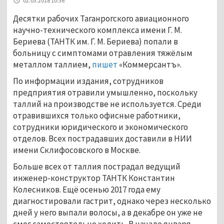
02.03.2018 10:36
Десятки рабочих Таганрогского авиационного
научно-технического комплекса имени Г. М.
Бериева (ТАНТК им. Г. М. Бериева) попали в
больницу с симптомами отравления тяжёлым
металлом таллием,
пишет
«Коммерсантъ».
По информации издания, сотрудников
предприятия отравили умышленно, поскольку
таллий на производстве не используется. Среди
отравившихся только офисные работники,
сотрудники юридического и экономического
отделов. Всех пострадавших доставили в НИИ
имени Склифосовского в Москве.
Больше всех от таллия пострадал ведущий
инженер-конструктор ТАНТК Константин
Колесников. Ещё осенью 2017 года ему
диагностировали гастрит, однако через несколько
дней у него выпали волосы, а в декабре он уже не
смог самостоятельно ходить. В начале января