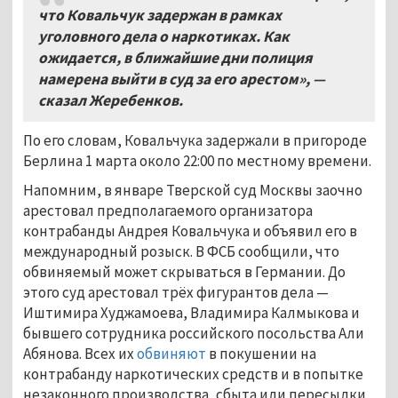
что Ковальчук задержан в рамках
уголовного дела о наркотиках. Как
ожидается, в ближайшие дни полиция
намерена выйти в суд за его арестом», —
сказал Жеребенков.
По его словам, Ковальчука задержали в пригороде
Берлина 1 марта около 22:00 по местному времени.
Напомним, в январе Тверской суд Москвы заочно
арестовал предполагаемого организатора
контрабанды Андрея Ковальчука и объявил его в
международный розыск. В ФСБ сообщили, что
обвиняемый может скрываться в Германии. До
этого суд арестовал трёх фигурантов дела —
Иштимира Худжамоева, Владимира Калмыкова и
бывшего сотрудника российского посольства Али
Абянова. Всех их
обвиняют
в покушении на
контрабанду наркотических средств и в попытке
незаконного производства, сбыта или пересылки