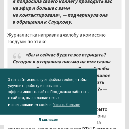
я попросила своего коллегу проводить вас
на эфир и больше с вами
не контактировала», — подчеркнула она
в обращении к Слуцкому.
Журналистка направила жалобу в комиссию
Госдумы по этике.
«Вы и сейчас будете все отрицать?
Сегодня я отправила письмо на имя главы
комиссии Госдумы по этике Отари Аршбы
и надеюсь, что вы понесёте справедливое
Этот сайт использует файлы cookie, чтобы
наказание. Разве не стыдно — работать
улучшить работу и повысить
в парламенте и так низко себя вести?
»
—
эффективность сайта. Продолжая работать
заявила Дарья Жук.
с сайтом, вы соглашаетесь с
использованием cookie.
Узнать больше
Дарья Жук уже вторая журналистка, открыто
рассказавшая о домогательствах со стороны
Я согласен
депутата Леонида Слуцкого. Первой стала
заместитель главного редактора RTVI Екатерина