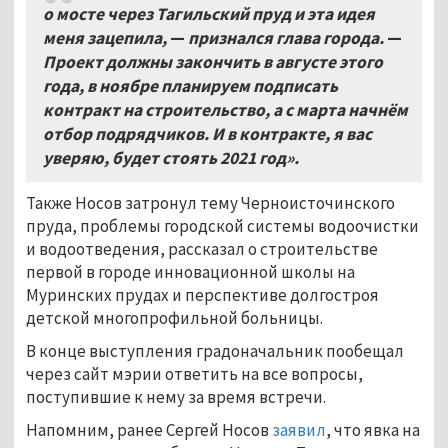
о мосте через Тагильский пруд и эта идея
меня зацепила,
—
признался глава города.
—
Проект должны закончить в августе этого
года, в ноябре планируем подписать
контракт на строительство, а с марта начнём
отбор подрядчиков. И в контракте, я вас
уверяю, будет стоять 2021 год».
Также Носов затронул тему Черноисточинского
пруда, проблемы городской системы водоочистки
и водоотведения, рассказал о строительстве
первой в городе инновационной школы на
Муринских прудах и перспективе долгостроя
детской многопрофильной больницы.
В конце выступления градоначальник пообещал
через сайт мэрии ответить на все вопросы,
поступившие к нему за время встречи.
Напомним, ранее Сергей Носов
заявил
, что явка на