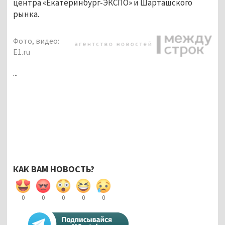
центра «Екатеринбург-ЭКСПО» и Шарташского
рынка.
Фото, видео:
E1.ru
...
КАК ВАМ НОВОСТЬ?
0
0
0
0
0