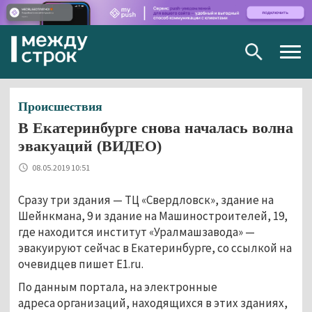
Togg
navig
Происшествия
В Екатеринбурге снова началась волна
эвакуаций (ВИДЕО)
08.05.2019 10:51
Сразу три здания — ТЦ «Свердловск», здание на
Шейнкмана, 9 и здание на Машиностроителей, 19,
где находится институт «Уралмашзавода» —
эвакуируют сейчас в Екатеринбурге, со ссылкой на
очевидцев пишет E1.ru.
По данным портала, на электронные
адреса организаций, находящихся в этих зданиях,