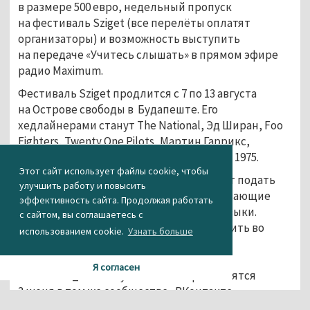
в размере 500 евро, недельный пропуск
на фестиваль Sziget (все перелёты оплатят
организаторы) и возможность выступить
на передаче «Учитесь слышать» в прямом эфире
радио Maximum.
Фестиваль Sziget продлится с 7 по 13 августа
на Острове свободы в Будапеште. Его
хедлайнерами станут The National, Эд Ширан, Foo
Fighters, Twenty One Pilots, Мартин Гаррикс,
Florence + The Machine, Post Malone и The 1975.
Этот сайт использует файлы cookie, чтобы
Заявку на участие в фестивале Exit могут подать
улучшить работу и повысить
российские диджеи и музыканты, работающие
эффективность сайта. Продолжая работать
в жанре электронной танцевальной музыки.
с сайтом, вы соглашаетесь с
Конкурсантов просят до 24 мая разместить во
использованием cookie.
Узнать больше
«ВКонтакте» видеозапись своего живого
выступления и три трека с хештегом
Я согласен
#vktalents_exit. Результаты отбора появятся
3 июня в том же сообществе «ВКонтакте
с авторами».