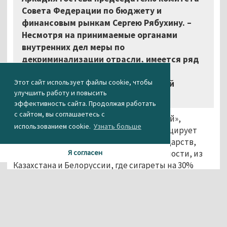
Совета Федерации по бюджету и
финансовым рынкам Сергею Рябухину. –
Несмотря на принимаемые органами
внутренних дел меры по
декриминализации отрасли, имеется ряд
фактов, негативно влияющих на
Этот сайт использует файлы cookie, чтобы
криминальную обстановку в данной
улучшить работу и повысить
сфере».
эффективность сайта. Продолжая работать
с сайтом, вы соглашаетесь с
В документах МВД, по данным «Известий»,
использованием cookie.
Узнать больше
указано, что увеличение акцизов провоцирует
нелегальную торговлю табаком из государств,
состоящих в Таможенном союзе, в частности, из
Я согласен
Казахстана и Белоруссии, где сигареты на 30%
дешевле. По данным ФКУ «ГИАЦ МВД России», с
января по сентябрь 2016 года органами внутренних
дел выявлено 125 преступлений, связанных с
незаконным производством и оборотом табака и
табачной продукции, что на 83% больше, чем за