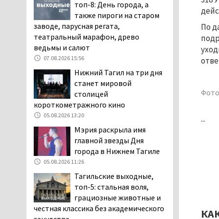
топ-8: День города, а
дня запретят
дейс
также пироги на старом
электросамокаты
заводе, парусная регата,
По д
06.08.2026 11:41
театральный марафон, древо
подр
«Я уверен, это бельевая
ведьмы и салют
уход
вошь». Родители 10-
07.08.2026 15:56
отве
летней девочки
Нижний Тагил на три дня
пожаловались на кровососущих
станет мировой
паразитов, которые искусали их
Фото
столицей
ребёнка в детской больнице
короткометражного кино
Нижнего Тагила
05.08.2026 13:20
...
05.08.2026 17:59
Мэрия раскрыла имя
Директора уральского
главной звезды Дня
предприятия по
города в Нижнем Тагиле
производству дронов
05.08.2026 11:26
«Упырь» подорвали в автомобиле
Тагильские выходные,
под Екатеринбургом
топ-5: стальная воля,
05.08.2026 17:05
грациозные животные и
Эксперты назвали
честная классика без академического
КА
причины массового мора