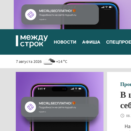
НОВОСТИ
АФИША
СПЕЦПРО
7 августа 2026
+14 °C
Про
В 
се
08.
На