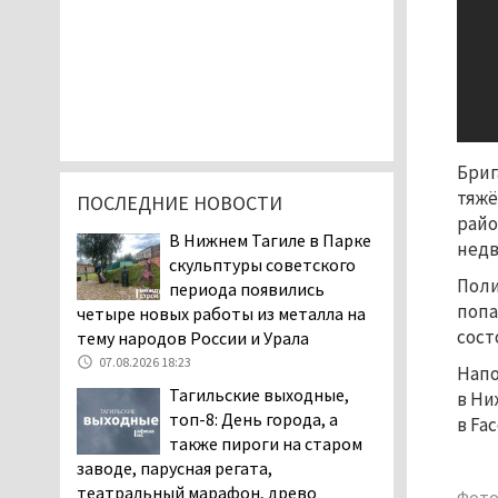
Бриг
тяжё
ПОСЛЕДНИЕ НОВОСТИ
райо
В Нижнем Тагиле в Парке
нед
скульптуры советского
Поли
периода появились
попа
четыре новых работы из металла на
сост
тему народов России и Урала
07.08.2026 18:23
Напо
Тагильские выходные,
в Ни
топ-8: День города, а
в Fa
также пироги на старом
заводе, парусная регата,
театральный марафон, древо
Фото