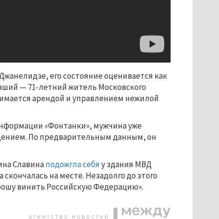
Джанелидзе, его состояние оценивается как
авший — 71-летний житель Московского
анимается арендой и управлением нежилой
информации «Фонтанки», мужчина уже
едением. По предварительным данным, он
ина Славина
подожгла себя
у здания МВД
 скончалась на месте. Незадолго до этого
прошу винить Российскую Федерацию».