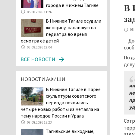
Двое детей пострадали
города в Нижнем Тагиле
В 
при сходе трамвая с
05.08.2026 11:26
рельсов в Нижнем Тагиле
за
В Нижнем Тагиле осудили
06.08.2026 14:25
женщину, напавшую на
Правительство РФ
08.
педиатра во время
разрешило производство
До
осмотра её детей
и продажу бензина класса
сооб
03.08.2026 12:04
«Евро-2», в котором содержание
серы в 10 раз выше, чем в топливе
По д
ВСЕ НОВОСТИ
«Евро-5». Это опасно для здоровья и
деву
повышает износ автомобиля
06.08.2026 13:53
НОВОСТИ АФИШИ
ин
В Детской городской
В Нижнем Тагиле в Парке
больнице № 3 Нижнего
не
скульптуры советского
Тагила опровергли
пр
периода появились
обвинения родителей, которые
уд
четыре новых работы из металла на
заявили, что их дочь в палате
тему народов России и Урала
покусала бельевая вошь
Сотр
07.08.2026 18:23
06.08.2026 13:02
терр
Тагильские выходные,
В Нижнем Тагиле на три
318 