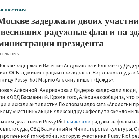
исшествия
Москве задержали двоих участник
весивших радужные флаги на з
министрации президента
10.2020 09:53
Москве задержали Василия Андрианова и Елизавету Диде
иях ФСБ, администрации президента, Верховного суда и 
тницу Pussy Riot Марию Алёхину пишет «Дождь».
ловам Алёхиной, Андрианова и Дидерих задержали люди,
ли в ОВД Басманный. Кроме того, Алёхина сообщила, что 
ри и искали активистку. По словам адвоката «Апологии п
ьему участнику акции Александру Софееву также «ломили
мним, участники Pussy Riot
вывесили
радужные флаги на
овного суда, ОВД Басманный и Министерства культуры. О
дарственной гомофобии, которую участники Pussy Riot р