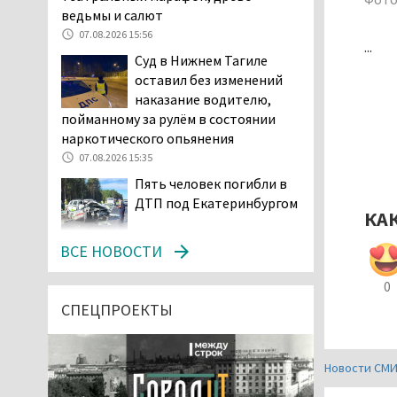
ведьмы и салют
07.08.2026 15:56
...
Суд в Нижнем Тагиле
оставил без изменений
наказание водителю,
пойманному за рулём в состоянии
наркотического опьянения
07.08.2026 15:35
Пять человек погибли в
ДТП под Екатеринбургом
КА
07.08.2026 14:24
ВСЕ НОВОСТИ
Тагильские спасатели
проникли в квартиру
0
через балкон, чтобы
СПЕЦПРОЕКТЫ
помочь пенсионерке
07.08.2026 14:20
Новости СМ
В Красноуральске хитрый
водитель BMW ездил с