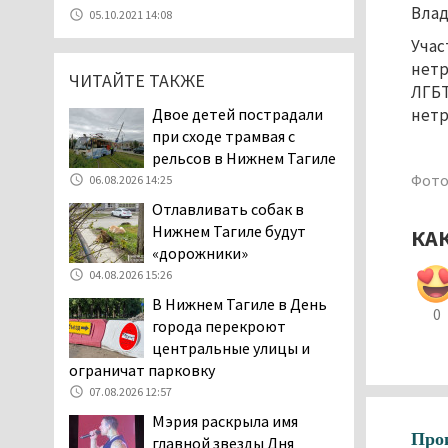
07.08.2026 11:47
Влад
05.10.2021 14:08
Екатеринбург подвергся
Учас
атаке БПЛА, восемь из
нетр
ЧИТАЙТЕ ТАКЖЕ
них были сбиты, три
ЛГБТ
упали на крышу логистического
нетр
Двое детей пострадали
центра
при сходе трамвая с
07.08.2026 11:28
рельсов в Нижнем Тагиле
Тагильские спасатели
Фото:
06.08.2026 14:25
помогли заблудившемуся
Отлавливать собак в
в лесу мужчине найти
Нижнем Тагиле будут
КА
дорогу домой
«дорожники»
06.08.2026 16:28
04.08.2026 15:26
Прокуратура
В Нижнем Тагиле в День
Дзержинского района
0
города перекроют
Нижнего Тагила
центральные улицы и
возбудила административное дело в
ограничат парковку
отношении «Водоканала-НТ» из-за
07.08.2026 12:57
отсутствия холодной воды
Мэрия раскрыла имя
06.08.2026 15:42
Про
главной звезды Дня