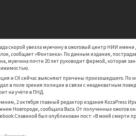
ада скорой увезла мужчину в ожоговый центр НИИ имени 
лое, сообщает «Фонтанка». По данным издания, пострад
на, мужчина почти 20 лет руководит фирмой, которая з
вижимостью.
ция и СК сейчас выясняют причины произошедшего. По 
дал в поле зрения полиции в связи с неадекватным пов
оит на учёте в ПНД.
мним, 2 октября главный редактор издания KozaPress Ир
жнем Новгороде, сообщала Baza. От полученных ожогов она
cebook Славиной был опубликован пост: «В моей смерти 
: «Известия»