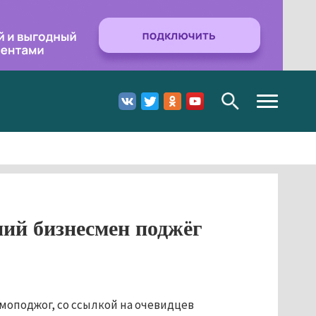
Toggle
navigation
ний бизнесмен поджёг
моподжог, со ссылкой на очевидцев