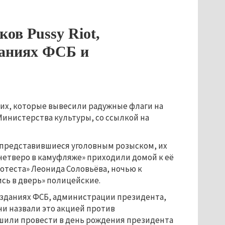
ов Pussy Riot,
даниях ФСБ и
рих, которые вывесили радужные флаги на
Министерства культуры, со ссылкой на
 представившиеся уголовным розыском, их
«четверо в камуфляже» приходили домой к её
ротеста» Леонида Соловьёва, ночью к
сь в дверь» полицейские.
 зданиях ФСБ, администрации президента,
ни назвали это акцией против
ешили провести в день рождения президента