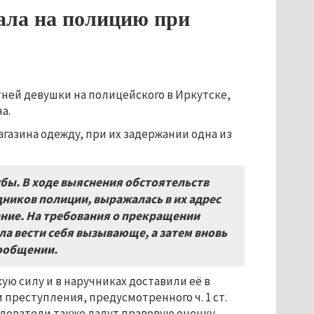
ала на полицию при
тней девушки на полицейского в Иркутске,
а.
агазина одежду, при их задержании одна из
жбы
.
В ходе выяснения обстоятельств
удников полиции
,
выражалась в их адрес
ение
.
На требования о прекращении
ла вести себя вызывающе
,
а затем вновь
сообщении
.
 силу и в наручниках доставили её в
преступления, предусмотренного ч. 1 ст.
едователи также дадут правовую оценку