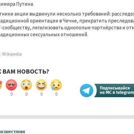
имира Путина.
тники акции выдвинули несколько требований: расследо
адиционной ориентации в Чечне, прекратить преследов
-сообществу, легализовать однополые партнёрства и от
адиционных сексуальных отношений.
 Wikipedia
К ВАМ НОВОСТЬ?
0
0
0
0
исшествия