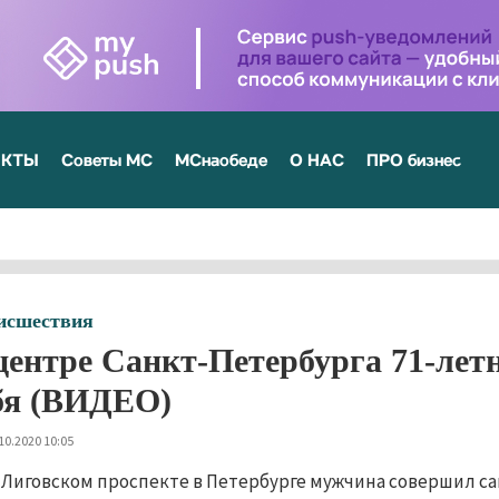
ЕКТЫ
Советы МС
МСнаобеде
О НАС
ПРО бизнес
исшествия
центре Санкт-Петербурга 71-лет
бя (ВИДЕО)
10.2020 10:05
 Лиговском проспекте в Петербурге мужчина совершил са