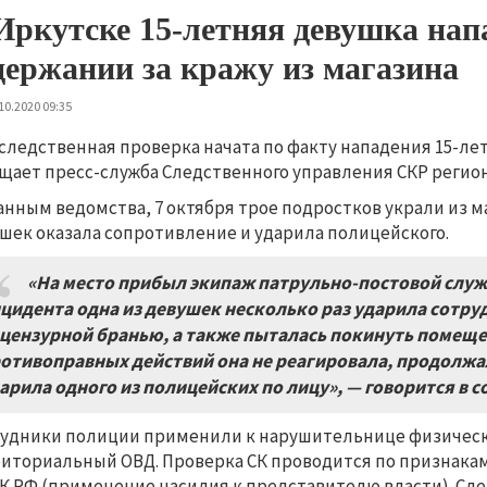
Иркутске 15-летняя девушка нап
держании за кражу из магазина
10.2020 09:35
следственная проверка начата по факту нападения 15-ле
щает пресс-служба Следственного управления СКР регион
анным ведомства, 7 октября трое подростков украли из м
шек оказала сопротивление и ударила полицейского.
«На место прибыл экипаж патрульно
-
постовой слу
цидента одна из девушек несколько раз ударила сотр
цензурной бранью
,
а также пыталась покинуть помещ
отивоправных действий она не реагировала
,
продолжа
арила одного из полицейских по лицу»
,
— говорится в 
удники полиции применили к нарушительнице физическую
иториальный ОВД. Проверка СК проводится по признакам 
УК РФ (применение насилия к представителю власти). Сл