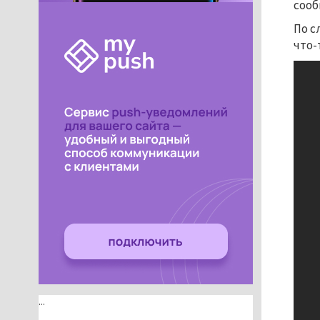
сооб
По с
что-
...